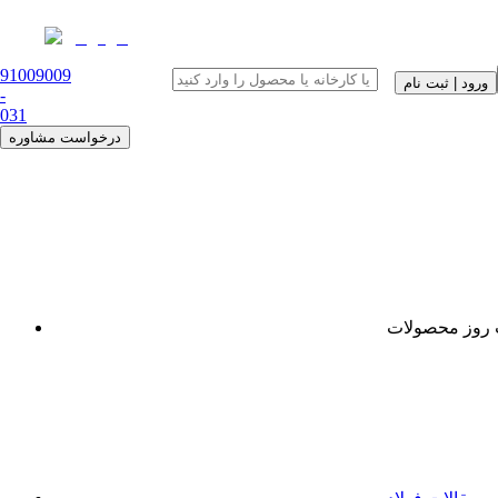
91009009
ورود | ثبت نام
-
0
31
درخواست مشاوره
روز محصولات