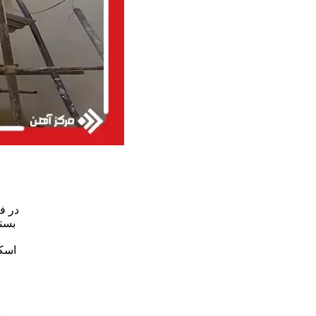
در ف
بست
اسک