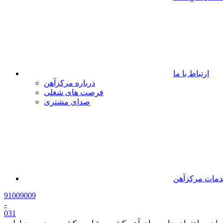
ارتباط با ما
درباره مرکزآهن
فرصت های شغلی
صدای مشتری
مات مرکزآهن
91009009
-
0
31