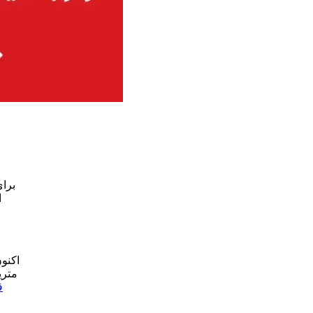
برای
ا
اکنون
متری
ق