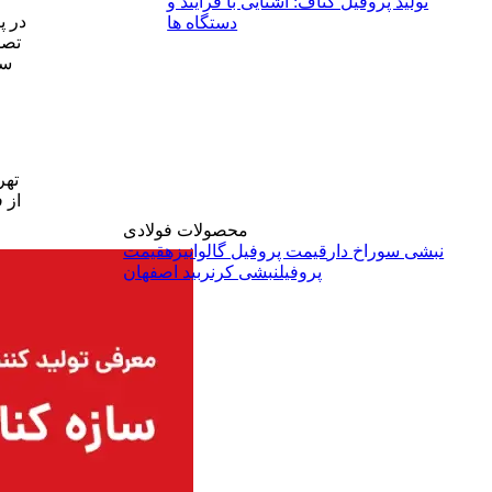
تولید پروفیل کناف: آشنایی با فرآیند و
در پ
دستگاه‌ ها
تصم
ست
تهر
از 
محصولات فولادی
نبشی سوراخ دار
قیمت پروفیل گالوانیزه
قیمت
پروفیل
نبشی کرنربید اصفهان