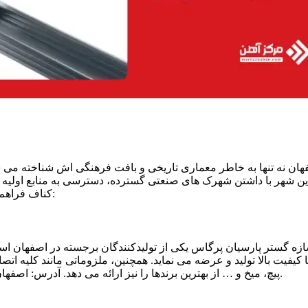
هان نه‌ تنها به‌ خاطر معماری تاریخی و بافت فرهنگی‌ اش شناخته می‌
 این شهر با داشتن شهرک‌ های صنعتی گسترده، دسترسی به منابع اولی
کناف فراهم کرده است. برخی از تولید کنندگان سازه کناف در اصفهان عبارتند از:
زه گستر پارسیان پرگاس یکی از تولیدکنندگان برجسته در اصفهان اس
(W-ht90-براکت-فنر دوبل و انواع سیم آویز)، پیچ، میخ و … از بهترین برندها را نیز ارائه می‌ دهد. آدرس: اصفهان، جاده تهران، کیلومتر 1.