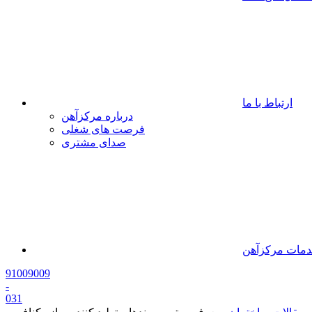
ارتباط با ما
درباره مرکزآهن
فرصت های شغلی
صدای مشتری
مات مرکزآهن
91009009
-
0
31