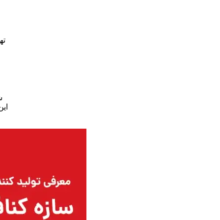
ش
این