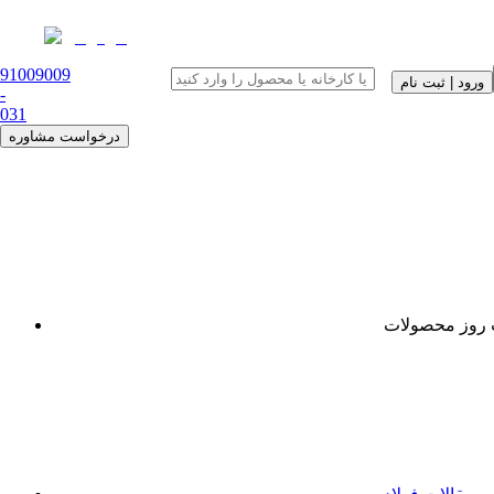
91009009
ورود | ثبت نام
-
0
31
درخواست مشاوره
روز محصولات