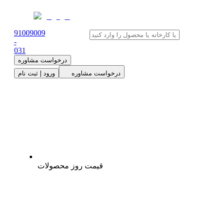
91009009
-
0
31
درخواست مشاوره
درخواست مشاوره
ورود | ثبت نام
قیمت روز محصولات