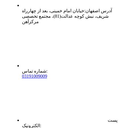
آدرس
اصفهان
:
خیابان امام خمینی، بعد از چهارراه
شریف، نبش کوچه عدالت(81)، مجتمع تخصصی
مرکزآهن
:
شماره تماس
0
31
91009009
پست
:
الکترونیک