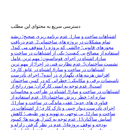
دسترسی سریع به محتوای این مطلب
اشتباهات ساخت و ساز
1. عدم برنامه ریزی صحیح؛ ریشه
تمام مشکلات در پروژه های ساختمانی
2. عدم دریافت
مجوزهای قانونی؛ چالشی که پروژه را متوقف می کند
3.
استفاده از مصالح بی کیفیت؛ یکی از اشتباهات در ساخت و
ساز
4. اشتباه در اجرای فونداسیون؛ مهم ترین عامل
نشست ساختمان
5. عدم نظارت فنی در اجرا؛ از مهم ترین
اشتباهات در ساخت و ساز
6. اشتباه در عایق کاری؛
افزایش هزینه های نگهداری در آینده
7. اجرای نادرست
تاسیسات برقی و مکانیکی؛ خطراتی که در کمین ساختمان
است
8. عدم توجه به ایمنی کارگران؛ مورد رایج از
اشتباهات در ساخت و ساز
9. اشتباه در طراحی و محاسبات
سازه ای؛ خطر ریزش ساختمان
10. عدم استفاده از
فناوری های جدید؛ عقب ماندگی در ساخت و ساز
11.
اجرای نادرست دیوار چینی و نازک کاری؛ از اشتباهات در
ساخت و ساز
12. بی توجهی به تهویه و نور طبیعی؛ کاهش
آسایش ساکنان
13. عدم توجه به کنترل هزینه ها؛ کمبود
بودجه و توقف پروژه
14. عدم در نظر گرفتن زلزله و