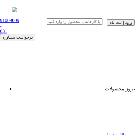
91009009
ورود | ثبت نام
-
0
31
درخواست مشاوره
روز محصولات