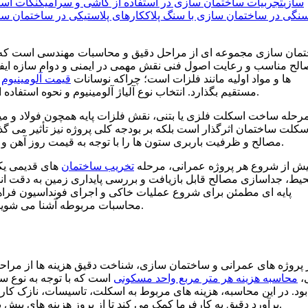
سازی
تجربیات ساختمان سازی در استفاده از کاشی و سرامیک
نکات است
نگی در ساختمان‌ سازی با سنگ پلاک
کارهای پلاستیکی در ساختمان‌ ساز
مان سازی مجموعه ای از مراحل دقیق و محاسبات مهندسی است که از طر
لح مناسب و رعایت اصول فنی نقش مهمی در ایمنی و دوام سازه ایفا 
ها و مواد اولیه مانند فلزات است؛ چراکه نوسانات
قیمت آلومینیوم
م
مستقیم بگذارد. انتخاب نوع آلیاژ آلومینیوم و نحوه استفاده از آن در سازه، از مواردی است که مهندسان باید با دقت محاسبه کنند.
رحله ساخت اسکلت فلزی یا بتنی، نقش فلزات پایه همچون فولاد و میلگ
سکلت ساختمان اثرگذار است بلکه بر بودجه کلی پروژه نیز تأثیر می گذ
مصالح و ظرفیت باربری ستون ها را با توجه به قیمت روز آهن و مقاطع فولادی انتخاب کنند تا ساختار اقتصادی و مقاومی حاصل شود.
یش از شروع هر پروژه عمرانی، مرحله
تخریب ساختمان
های قدیمی یکی
یط، جداسازی مصالح قابل بازیافت و بررسی پایداری زمین به دقت انج
پایه ای مطمئن برای شروع عملیات خاکی و اجرای فونداسیون فراهم 
محاسبات مربوطه آشنا می شوید که دانستن آن ها برای مهندسان، پیمانکاران و مالکان ضروری است.
 پروژه های عمرانی و ساختمان سازی، شناخت دقیق هزینه ها از مراحل ا
،
محاسبه هزینه هر متر مربع واحد مسکونی
است که با توجه به نوع س
بود. در این محاسبه، هزینه های مربوط به اسکلت، تاسیسات، نازک کا
برآورد دقیق به کارفرما کمک می کند تا از بروز هزینه های پیش بینی نشده جلوگیری کرده و بودجه پروژه را به شکل بهینه مدیریت کند.