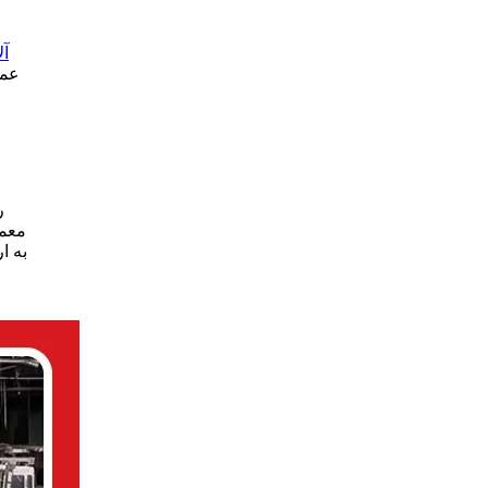
آل
عمو
ر
معمو
به ا