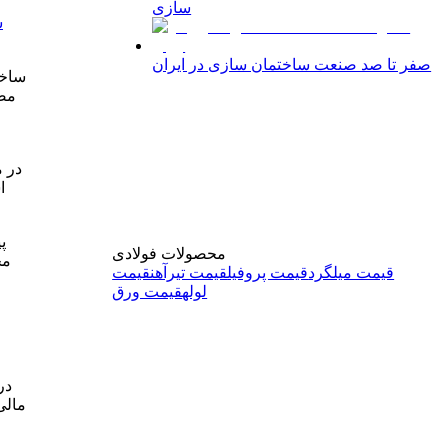
سازی
س
صفر تا صد صنعت ساختمان سازی در ایران
ساخت
مصا
در م
ا
پ
محصولات فولادی
مح
قیمت میلگرد
قیمت پروفیل
قیمت تیرآهن
قیمت
لوله
قیمت ورق
در
مالی