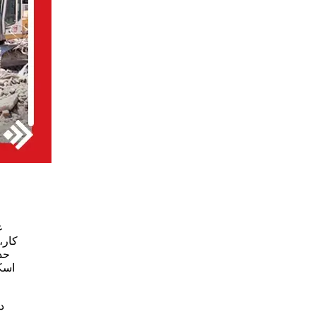
ع
کار،
حد
اسک
د