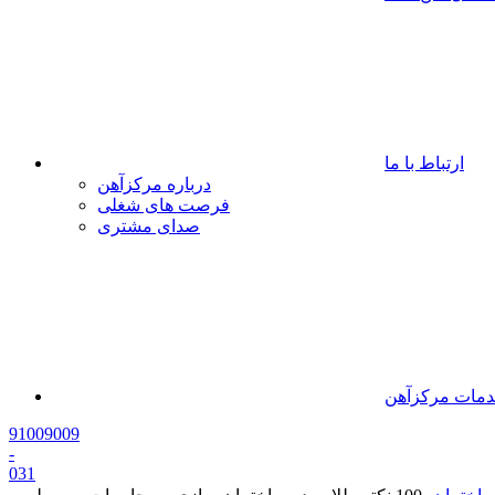
ارتباط با ما
درباره مرکزآهن
فرصت های شغلی
صدای مشتری
مات مرکزآهن
91009009
-
0
31