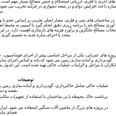
های آجری یا فلزی، ارزیابی استحکام و جنس مصالح بسیار مهم است. ا
ازه باعث افزایش دوام و در نتیجه دشواری در فرآیند تخریب می شود. ا
بررسی کنند تا از تجهیزات مناسب برای برش و جداسازی استفاده شود.
در ساختمان های بتنی و فلزی، معیار اصلی تخریب بر اساس حجم یا و
آوری مصالح باید با برنامه ریزی دقیق انجام گیرد تا آسیبی به محی
نتخاب مصالح جایگزین و برآورد هزینه های بازسازی اهمیت دارد. در این
مجدد یا اجرای سازه جدید به تصمیم گیری اقتصادی کارفرما کمک می کند و مسیر بازسازی را بهینه تر می سازد.
روژه های عمرانی، یکی از مراحل اساسی پیش از اجرای فونداسیون، 
گودبرداری و آماده سازی زمین می شود که پایه و اساس اجرای سازه 
انکاران با مراحل و الزامات عملیات خاکی تهیه شده است. این جدول 
توضیحات
عملیات خاکی شامل خاکبرداری، گودبرداری و آماده سازی زمین
نقشه و دستورالعمل های اجرایی انجام می شود.
برداشت خاک محوطه یا پی ساختمان با استفاده از تجهیزات مکانیکی
در پروژه های بزرگ از ماشین آلات سنگین استفاده می شود. ابزار
فضای مانور محدود یا حجم خاکبرداری کم باشد.