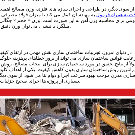
از سوی دیگر، در طراحی و اجرای سازه های فلزی، وزن مصالح اهمیت بسی
ات به همراه فرمول
به مهندسان کمک می کند تا میزان فولاد مصرفی ر
می برای محاسبه وزن آهن به این صورت است: وزن = حجم × چگالی. با ا
میلگرد یا نبشی، می توان وزن دقیق آن ها را محاسبه کرده و در تخمین هزینه و بارهای سازه ای به کار برد.
در دنیای امروز، تجربیات ساختمان سازی نقش مهمی در ارتقای کیفیت
عایت قوانین ساختمان سازی می تواند از بروز خطاهای پرهزینه جلوگیر
لاً از نتایج تحقیق در مورد ساختمان سازی برای انتخاب مصالح، روش 
رزانترین روش ساختمان سازی بدون کاهش کیفیت، یکی از اهداف کلیدی
سازی مدرن موجب بهبود سرعت اجرا و دوام بنا می شود. از سوی دیگر،
بسیاری از پروژه ها اجرای صحیح جزئیات برای ساختمان های مسکونی و تجاری تعیین کننده کیفیت نهایی است.