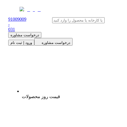
91009009
-
0
31
درخواست مشاوره
درخواست مشاوره
ورود | ثبت نام
قیمت روز محصولات