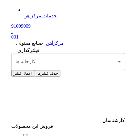
خدمات مرکزآهن
91009009
-
0
31
مرکزآهن
صنایع مفتولی
فیلترگذاری
کارخانه ها
حذف فیلترها
اعمال فیلتر
کارشناسان
فروش این محصولات