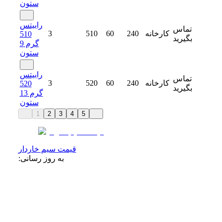
ستون
رابیتس
تماس
کارخانه
240
60
510
3
510
بگیرید
گرم 9
ستون
رابیتس
تماس
کارخانه
240
60
520
3
520
بگیرید
گرم 13
ستون
1
2
3
4
5
قیمت سیم خاردار
به روز رسانی: