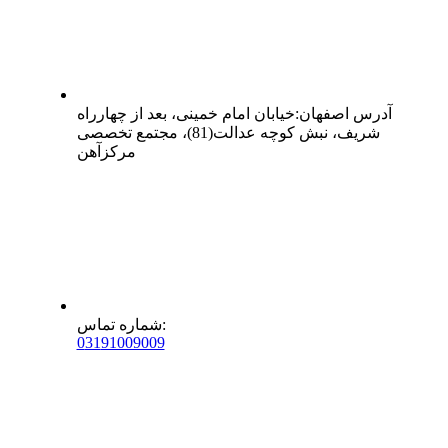
آدرس
اصفهان
:
خیابان امام خمینی، بعد از چهارراه
شریف، نبش کوچه عدالت(81)، مجتمع تخصصی
مرکزآهن
:
شماره تماس
0
31
91009009