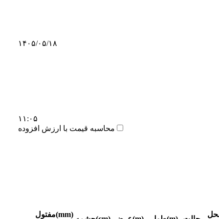
۱۴۰۵/۰۵/۱۸
۱۱:۰۵
محاسبه قیمت با ارزش افزوده
حل
مفتول(mm)
حالت
طول(m)
عرض(m)
چشمه(cm)