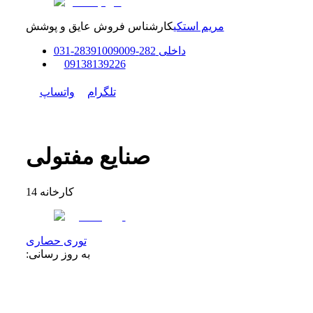
مریم استکی
کارشناس فروش عایق و پوشش
داخلی
282-283
91009009
-
31
0
0
9138139226
تلگرام
واتساپ
صنایع مفتولی
کارخانه
14
توری حصاری
به روز رسانی: