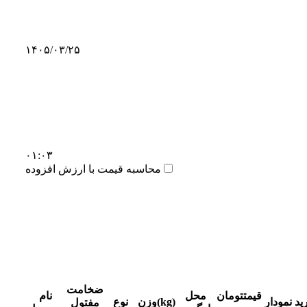
۱۴۰۵/۰۳/۲۵
۰۱:۰۳
محاسبه قیمت با ارزش افزوده
ضخامت
قیمت
تومان
محل
نام
ید
نمودار
وزن(kg)
نوع
مفتول