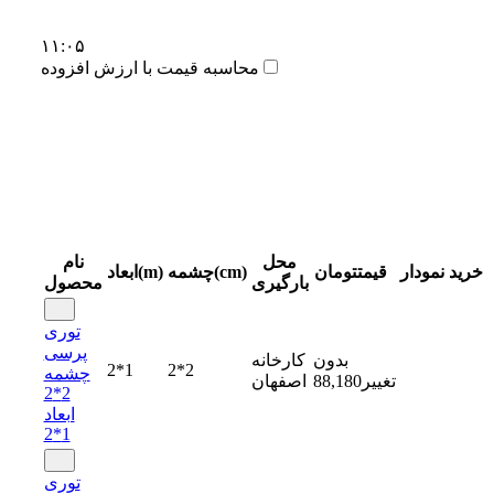
۱۱:۰۵
محاسبه قیمت با ارزش افزوده
محل
نام
خرید
نمودار
قیمت
تومان
چشمه(cm)
ابعاد(m)
بارگیری
محصول
توری
پرسی
بدون
کارخانه
2*1
2*2
چشمه
تغییر
88,180
اصفهان
2*2
ابعاد
1*2
توری