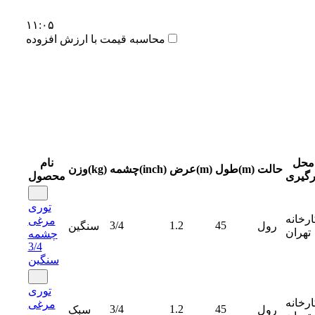
۱۱:۰۵
محاسبه قیمت با ارزش افزوده
محل
نام
حالت
طول(m)
عرض(m)
چشمه(inch)
وزن(kg)
رگیری
محصول
توری
ارخانه
مرغی
3/4
1.2
45
رول
سنگین
تهران
چشمه
3/4
سنگین
توری
ارخانه
مرغی
3/4
1.2
45
رول
سبک