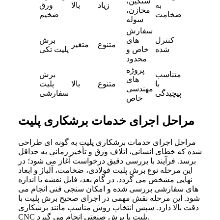
سنگین،
به
زیاد
بالا
ورق
مخازن،
ضخامت
ضخیم
سوله
سفارش‌
کنترل‌
های
برش
متنوع
متغیر
شده
خاص و
پلیت تکی
محدود
پروژه‌
متناسب
برش
های
با
متنوع
بالا
پلیت
مهندسی
پیچیدگی
سفارشی
خاص
مراحل اجرای خدمات برشکاری پلیت
مراحل اجرای خدمات برشکاری پلیت به‌ گونه‌ ای طراحی
شده که خطای انسانی، اتلاف ورق و تأخیر زمانی به حداقل
برسد. فرآیند با بررسی دقیق درخواست آغاز می‌ شود؛ در
این مرحله نوع برش پلیت فولادی، ضخامت، آلیاژ و ابعاد
نهایی مشخص می‌ گردد. در گام بعد، فایل نقشه یا اندازه‌
های سفارشی بررسی شده و امکان‌ سنجی فنی انجام می‌
شود. این مرحله نقش مهمی در اجرای صحیح برش پلیت با
دقت بالا دارد. سپس انتخاب روش مناسب مانند برشکاری
CNC پلیت یا برش صنعتی انجام می‌ گیرد.