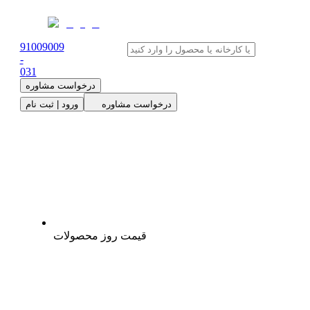
91009009
-
0
31
درخواست مشاوره
درخواست مشاوره
ورود | ثبت نام
قیمت روز محصولات