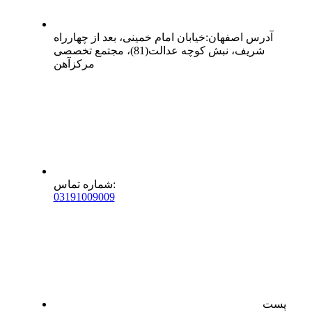
آدرس
اصفهان
:
خیابان امام خمینی، بعد از چهارراه
شریف، نبش کوچه عدالت(81)، مجتمع تخصصی
مرکزآهن
:
شماره تماس
0
31
91009009
پست