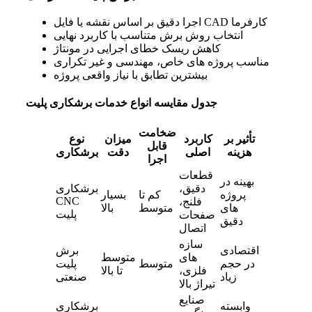
اجرا دقیق بر اساس نقشه یا فایل CAD کارفرما
انتخاب روش برش متناسب با کاربرد نهایی
کاهش ریسک خطای اجرایی در مونتاژ
مناسب پروژه‌ های خاص، مهندسی و غیر تکراری
بیشترین تطابق با نیاز واقعی پروژه
جدول مقایسه انواع خدمات برشکاری پلیت
ضخامت
تأثیر بر
کاربرد
میزان
نوع
قابل
هزینه
اصلی
دقت
برشکاری
اجرا
قطعات
بهینه در
دقیق،
برشکاری
پروژه‌
کم تا
بسیار
CNC
فلنج،
های
متوسط
بالا
پلیت
صفحات
دقیق
اتصال
سازه‌
اقتصادی
برش
های
متوسط
در حجم
متوسط
پلیت
فلزی،
تا بالا
زیاد
صنعتی
تیراژ بالا
صنایع
وابسته
برشکاری