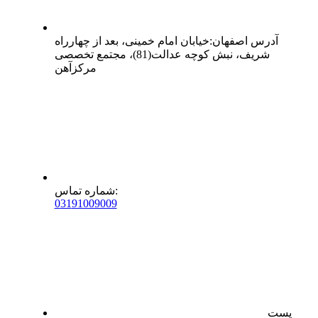
آدرس
اصفهان
:
خیابان امام خمینی، بعد از چهارراه
شریف، نبش کوچه عدالت(81)، مجتمع تخصصی
مرکزآهن
:
شماره تماس
0
31
91009009
پست