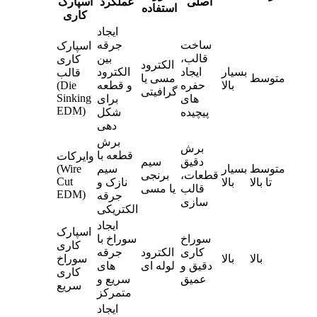
اصلی
عملکرد
اسپارک
استفاده
کاری
ایجاد
ساخت
جرقه
اسپارک
قالب،
بین
کاری
الکترود
بسیار
ایجاد
الکترود
قالب
متوسط
مسی یا
بالا
حفره
و قطعه
(Die
گرافیتی
Sinking
های
برای
EDM)
پیچیده
شکل
دهی
برش
برش
قطعه با
وایرکات
دقیق
سیم
متوسط
بسیار
سیم
(Wire
قطعات،
برنجی
Cut
تا بالا
بالا
نازک و
قالب
یا مسی
EDM)
جرقه
سازی
الکتریکی
ایجاد
اسپارک
سوراخ
سوراخ با
کاری
کاری
الکترود
جرقه
بالا
بالا
سوراخ
دقیق و
لوله ای
های
کاری
عمیق
سریع و
سریع
متمرکز
ایجاد