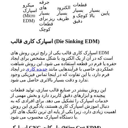
جرقه
قطعات
میکرو
الکترود
های
بسیار
بسیار
اسپارک
پایین
بسیار
بسیار
بالا
کوچک و
(Micro
ظریف
ریز برای
EDM)
دقیق
قطعات
کوچک
اسپارک کاری قالب (Die Sinking EDM)
اسپارک کاری قالب یکی از رایج ترین روش های EDM
است که در آن از یک الکترود با شکل مشخص برای ایجاد
حفره یا فرم در قطعه استفاده می شود. این روش شباهت
عملکردی خاصی با فرآیندهایی مانند
حدیده کاری
در ایجاد
فرم دارد، با این تفاوت که در اینجا تماس فیزیکی وجود
ندارد و دقت بسیار بالاتری حاصل می شود.
این روش بیشتر در صنایع قالب سازی، تولید قطعات
پیچیده و ابزارهای دقیق کاربرد دارد و بخش مهمی از
خدمات اسپارک را تشکیل می دهد. برای افرادی که به
دنبال اموزش اسپارک کاری هستند، یادگیری این روش
اهمیت زیادی دارد، زیرا یکی از پایه ای ترین تکنیک های کار
با دستگاه اسپارک محسوب می شود.
اسپارک CNC وایرکات (Wire Cut EDM)