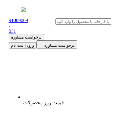
91009009
-
0
31
درخواست مشاوره
درخواست مشاوره
ورود | ثبت نام
قیمت روز محصولات