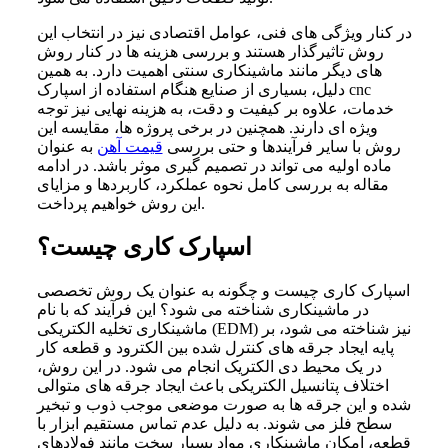
در کنار ویژگی های فنی، عوامل اقتصادی نیز در انتخاب این
روش تاثیرگذار هستند و بررسی هزینه ها در کنار روش
های دیگر مانند ماشینکاری سنتی اهمیت دارد. به همین
دلیل، بسیاری از صنایع هنگام استفاده از اسپارک cnc
خدمات، علاوه بر کیفیت و دقت، به هزینه نهایی نیز توجه
ویژه ای دارند. همچنین در برخی پروژه ها، مقایسه این
روش با سایر فرآیندها و حتی بررسی
قیمت آهن
به عنوان
ماده اولیه می تواند در تصمیم گیری موثر باشد. در ادامه
مقاله به بررسی کامل نحوه عملکرد، کاربردها و مزایای
این روش خواهیم پرداخت.
اسپارک کاری چیست؟
اسپارک کاری چیست و چگونه به عنوان یک روش تخصصی
در ماشینکاری شناخته می شود؟ این فرآیند که با نام
ماشینکاری تخلیه الکتریکی (EDM) نیز شناخته می شود، بر
پایه ایجاد جرقه های کنترل شده بین الکترود و قطعه کار
در یک محیط دی الکتریک انجام می شود. در این روش،
اختلاف پتانسیل الکتریکی باعث ایجاد جرقه های متوالی
شده و این جرقه ها به صورت موضعی موجب ذوب و تبخیر
سطح فلز می شوند. به دلیل عدم تماس مستقیم ابزار با
قطعه، امکان ماشینکاری مواد بسیار سخت مانند فولادهای