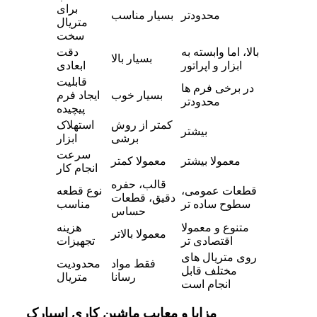
برای
محدودتر
بسیار مناسب
متریال
سخت
بالا، اما وابسته به
دقت
بسیار بالا
ابزار و اپراتور
ابعادی
قابلیت
در برخی فرم ها
بسیار خوب
ایجاد فرم
محدودتر
پیچیده
کمتر از روش
استهلاک
بیشتر
برشی
ابزار
سرعت
معمولا بیشتر
معمولا کمتر
انجام کار
قالب، حفره
قطعات عمومی،
نوع قطعه
دقیق، قطعات
سطوح ساده تر
مناسب
حساس
متنوع و معمولا
هزینه
معمولا بالاتر
اقتصادی تر
تجهیزات
روی متریال های
فقط مواد
محدودیت
مختلف قابل
رسانا
متریال
انجام است
مزایا و معایب ماشین کاری اسپارک