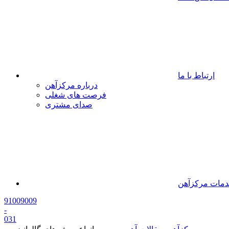
ارتباط با ما
درباره مرکزآهن
فرصت های شغلی
صدای مشتری
مات مرکزآهن
91009009
-
0
31