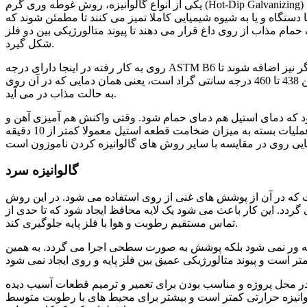
یکی از انواع گالوانیزه، روش غوطه‌ وری گرم (Hot-Dip Galvanizing) است که در آن فلز را در حوضچه‌ ای از روی مذاب فرو می‌ کنند. در فرآیند
 دستگاه و یا به شیوه شیمیایی کاملا تمیز می‌ کنند تا مطمئن شوند که
مام مذاب از روی داغ قرار می ‌دهند تا پیوند متالورژیکی بین دو فلز
شکل گیرد.
روی به ‌کار رفته در اینجا دارای درجه ASTM B6 بوده که حداقل 98 درصد خلوص دارد. گاهی ممکن است برخی از فلزات دیگر نیز اضافه شوند تا
لایه گالوانیزه شده حائز برخی ویژگی‌ های خاص شود. دمای دیگچه روی بین 438 تا 460 درجه سانتی‌ گراد است، یعنی همان دمایی که در آن روی
به حالت مذاب در می ‌آید.
که دمای استیل هم دمای حمام شود. وقتی واکنش هم‌ آمیزی آهن و
روی کامل شد، قطعه استیل را از حوضچه خارج می کنند. مدت زمان این عملیات بسته به میزان ضخامت قطعه استیل معمولا کمتر از 10 دقیقه
گالوانیزه سرد
 که در آن از پوشش های غنی از روی استفاده می شود. در این روش
ردد. این کار باعث می شود یک لایه محافظ ایجاد شود که تا حدی از
تماس مستقیم رطوبت و هوا با فلز پایه جلوگیری کند.
طه ور نمی شود بلکه پوشش به صورت سطحی اجرا می گردد. به همین
 در محل پروژه و مناسب بودن برای تعمیر و ترمیم قطعات آسیب دیده
وانیزه حرارتی کمتر است و بیشتر برای محیط های با رطوبت متوسط