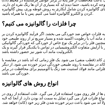
(Zn) بر سطح یک فلز پایه با ضخامت بیشتر، می باشد. وجود این لایه از آلیاژ روی، باعث محافظت از فلز پایه در برابر عوامل فرساینده در محیط
ه کرده باشید، حتما دیده‌ اید که بسیاری از آن‌ ها رنگ نقره‌ ای دارند.
‌های گالوانیزه کردن شامل آبکاری به روش غوطه وری، پیش گالوانیزه
کردن و الکترو گالوانیزه آشنا می ‌کنیم. پس با ما همراه باشید.
چرا فلزات را گالوانیزه می ‌کنیم؟
ه فلزات خواص ضد خوردگی می‌ بخشد. اگر فرآیند گالوانیزه کردن بر
مانند آب یا رطوبت اکسید شده و بسیار سریع ‌تر از روند طبیعی خود
ا در برابر یک نوع خاص از خوردگی که خوردگی گالوانیکی (Galvanic Corrision) نام دارد
با آرایش متفاوت الکتروشیمیایی در تماس با یکدیگر قرار گیرند و یک
الکترولیت مانند آب شور نیز حضور داشته باشد.
 کاتد (قطب منفی) می‌ شود. یک فلز زمانی که آند باشد در مقایسه با
کاتد در مقایسه با روند طبیعی خوردگی دیرتر خورده می شود. از دیگر
لزاتی مانند فولاد استنیت ضد زنگ یا آلومینیم برای محافظت در برابر
خوردگی می باشد.
انواع روش‌ های گالوانیزه
 ها از فلز روی مورد استفاده قرار می گیرد. علت استفاده از روی در
اع فلزات قرار می ‌گیرد تمایل به سمت آند بودن دارد. از آنجا که لایه
 آند می‌ شود باعث دیرتر خورده شدن فلز زیر خود (کاتد) خواهد شد.