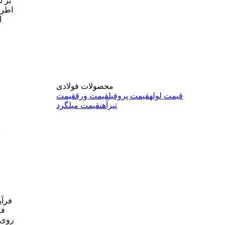
اطراف
ا
محصولات فولادی
قیمت لوله
قیمت پروفیل
قیمت ورق
قیمت
تیرآهن
قیمت میلگرد
ب
فرآی
فر
روی م