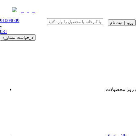
91009009
ورود | ثبت نام
-
0
31
درخواست مشاوره
روز محصولات