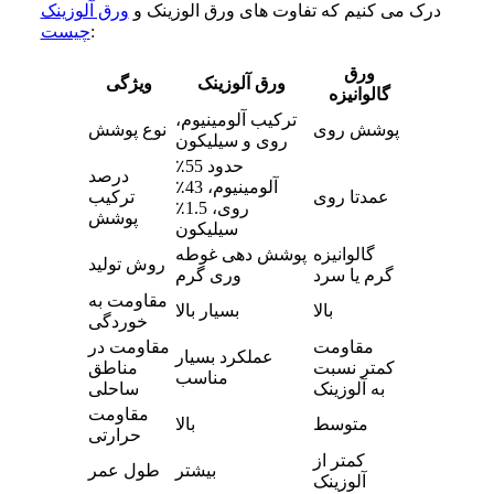
درک می کنیم که تفاوت های ورق الوزینک و
ورق آلوزینک
:
چیست
ورق
ورق آلوزینک
ویژگی
گالوانیزه
ترکیب آلومینیوم،
پوشش روی
نوع پوشش
روی و سیلیکون
حدود 55٪
درصد
آلومینیوم، 43٪
عمدتا روی
ترکیب
روی، 1.5٪
پوشش
سیلیکون
گالوانیزه
پوشش دهی غوطه
روش تولید
گرم یا سرد
وری گرم
مقاومت به
بالا
بسیار بالا
خوردگی
مقاومت
مقاومت در
عملکرد بسیار
کمتر نسبت
مناطق
مناسب
به آلوزینک
ساحلی
مقاومت
متوسط
بالا
حرارتی
کمتر از
بیشتر
طول عمر
آلوزینک