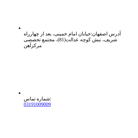
آدرس
اصفهان
:
خیابان امام خمینی، بعد از چهارراه
شریف، نبش کوچه عدالت(81)، مجتمع تخصصی
مرکزآهن
:
شماره تماس
0
31
91009009