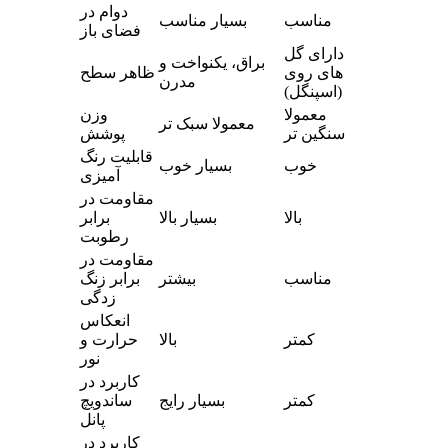
دوام در
مناسب
بسیار مناسب
فضای باز
دارای گل
براق، یکنواخت و
های روی
ظاهر سطح
مدرن
(اسپنگل)
معمولا
وزن
معمولا سبک تر
سنگین تر
پوشش
قابلیت رنگ
خوب
بسیار خوب
آمیزی
مقاومت در
بالا
بسیار بالا
برابر
رطوبت
مقاومت در
مناسب
بیشتر
برابر زنگ
زدگی
انعکاس
کمتر
بالا
حرارت و
نور
کاربرد در
کمتر
بسیار رایج
ساندویچ
پانل
کاربرد در