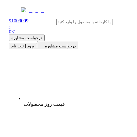
91009009
-
0
31
درخواست مشاوره
درخواست مشاوره
ورود | ثبت نام
قیمت روز محصولات