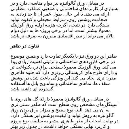
در مقابل، ورق گالوانیزه نیز دوام مناسبی دارد و در
بسیاری از کاربردهای ساختمانی و صنعتی عملکرد مطلوبی
ارائه می دهد. با این حال، طول عمر آن تا حد زیادی به
ضخامت پوشش روی، شرایط محیطی و کیفیت تولید
بستگی دارد. در نتیجه، اگرچه هزینه اولیه ورق آلوزینک
معمولا بیشتر است، اما در برخی پروژه ها به دلیل دوام
بالاتر می تواند از نظر اقتصادی مقرون به صرفه تر باشد.
تفاوت در ظاهر
ظاهر این دو ورق نیز با یکدیگر تفاوت دارد و همین موضوع
در برخی کاربردهای ساختمانی و تزئینی اهمیت زیادی پیدا
می کند. ورق آلوزینک معمولا سطحی براق تر، یکنواخت تر
و دارای طرح های کریستالی ریزتری دارد که جلوه ظاهری
مدرن تری ایجاد می کند. این ویژگی باعث شده در پوشش
سقف ها، نماهای ساختمانی و ساندویچ پانل ها استفاده
گسترده ای داشته باشد.
در مقابل، ورق گالوانیزه معمولا دارای گل های روی یا
اسپنگل های مشخص روی سطح است که ظاهر سنتی تری
به آن می دهد. البته نوع سطح و میزان براق بودن ورق
گالوانیزه به روش تولید و کیفیت پوشش نیز بستگی دارد.
در نهایت انتخاب از نظر ظاهری بیشتر به سلیقه، نوع پروژه
و کاربرد نهایی بستگی خواهد داشت. در جدول زیر بهتر