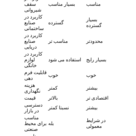
مناسب
بسیار مناسب
سقف
شیروانی
کاربرد در
بسیار
گسترده
صنایع
گسترده
ساختمانی
کاربرد در
محدودتر
مناسب تر
صنایع
دریایی
کاربرد در
بسیار رایج
استفاده می شود
لوازم
خانگی
قابلیت فرم
خوب
خوب
دهی
هزینه
بیشتر
کمتر
نگهداری
اقتصادی تر
بالاتر
قیمت
دسترسی
بیشتر
نسبتا کمتر
در بازار
مناسب
در شرایط
بله
برای محیط
معمولی
صنعتی