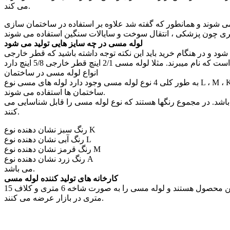
می کند.
و مس سخت تقسیم می شوند و همانطور که گفته شد علاوه بر استفاده در ساختمان سازی
گری چون پزشکی ، انتقال سوخت و سایالات سنگین استفاده می شوند
لوله مسی در چه سایز هایی تولید می شود
د و در هنگام خرید باید این نکته توجه داشته باشید که قطر خارجی
انواع لوله مسی در ساختمان
به طور کلی 4 نوع لوله مسی وجود دارد لوله های مسی نوع L ، M ، K و A که در این بین لوله های مسی نوع L و M بیشتر در خطوط آبرسانی
ساختمان ها استفاده می شوند.
اشد. در مجموع رنگها هستند که نوع لوله مسی را قابل شناسایی می
کنند.
رنگ سبز نشان دهنده نوع K
رنگ آبی نشان دهنده نوع L
رنگ قرمز نشان دهنده نوع M
رنگ زرد نشان دهنده نوع A
می باشد.
کارخانه های تولید کننده لوله مسی
کارخانه های بابک مس ایرانیان ، مهر اصل و قائم تولید کنندگان اصلی این محصول هستند و لوله مسی را به صورت شاخه 6 متری و کلاف 15
متری در بازار عرضه می کنند.