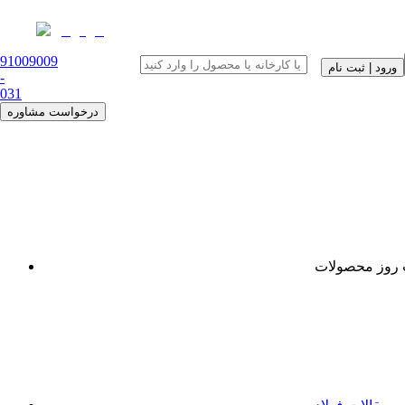
91009009
ورود | ثبت نام
-
0
31
درخواست مشاوره
روز محصولات