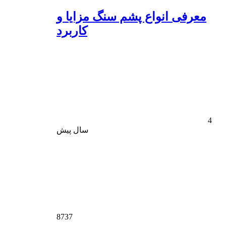
معرفی انواع پشم سنگ مزایا و
کاربرد
4
سال پیش
8737