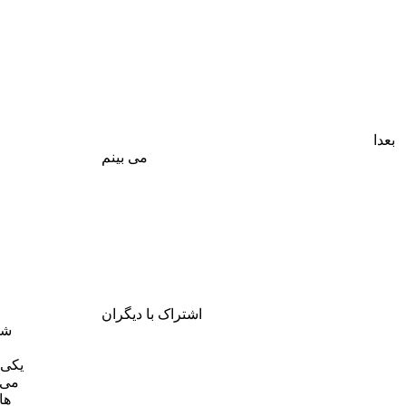
بعدا
می بینم
اشتراک با دیگران
شم
یکی 
می 
ها