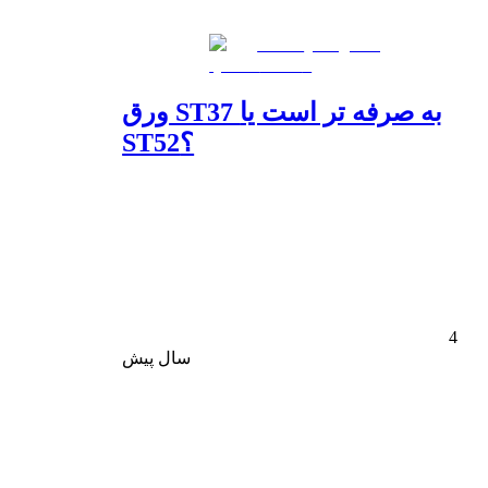
ورق ST37 به صرفه تر است یا
ST52؟
4
سال پیش