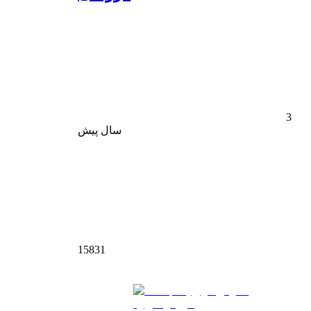
3
سال پیش
15831