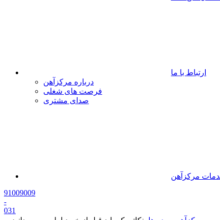
ارتباط با ما
درباره مرکزآهن
فرصت های شغلی
صدای مشتری
مات مرکزآهن
91009009
-
0
31