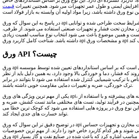
اربرد گسترده ای دارد. این نوع ورق بر اساس استانداردهای خاص API تولید می شود و به همین دلیل از نظر خواص مکانیکی و شیمیایی
ث افزایش ایمنی و طول عمر تجهیزات می شود. همچنین تغییرات
قیمت
در پاسخ به این سوال که ورق api چیست باید گفت نوعی ورق فولادی استاندارد است که برای استفاده در شرایط سخت طراحی شده و توانایی
گاز، مخازن تحت فشار و تجهیزات صنعتی استفاده می شوند. از طرفی،
وت است و همین موضوع باعث می شود انتخاب نوع مناسب اهمیت زیادی
ورق API چیست؟
ورق api نوعی ورق فولادی است که بر اساس استانداردهای تعیین شده توسط موسسه API تولید می شود و برای استفاده در شرایط سخت
که فشار، دما و خوردگی بالا وجود دارد، به همین دلیل باید از نظر
اص با ترکیب شیمیایی کنترل شده استفاده می شود تا بتوانند در برابر
ترک خوردگی، ضربه و تغییرات دمایی مقاومت خوبی داشته باشند.
یکی از مهم ترین ویژگی های ورق api، یکنواختی ساختار و دقت در فرآیند تولید است. این ورق ها در کارخانه های پیشرفته و با استفاده از
. همچنین در فرآیند تولید، تست های مختلفی مانند تست کشش، ضربه و
 این نوع ورق در پروژه هایی استفاده می شود که کوچک ترین خطا می
تواند خسارت های جدی ایجاد کند.
در توضیح دقیق تر این سوال که ورق api چیست به زبان ساده باید گفت یعنی ورقی که برای انتقال سیالات، ساخت مخازن و تجهیزات حساس
شوند و هر کدام کاربرد خاص خود را دارند. از مهم ترین خصوصیات
ورق api می توان به استحکام بالا، مقاومت در برابر خوردگی و قابلیت جوشکاری مناسب اشاره کرد که باعث شده در صنایع نفت و گاز بسیار