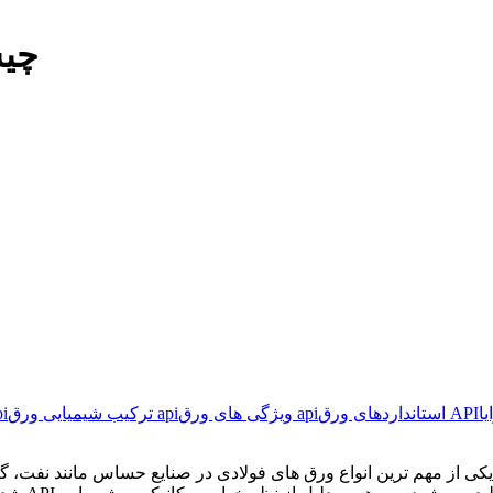
ورق 
یا
استانداردهای ورق API
ویژگی‌ های ورق api
ترکیب شیمیایی ورق api
گریده