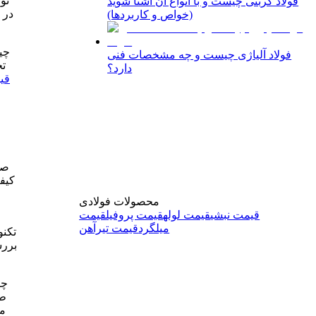
فولاد کربنی چیست و با انواع آن آشنا شوید
در 
(خواص و کاربردها)
فولاد آلیاژی چیست و چه مشخصات فنی
تح
دارد؟
قی
صن
کیفی
محصولات فولادی
قیمت نبشی
قیمت لوله
قیمت پروفیل
قیمت
میلگرد
قیمت تیرآهن
تکنو
بررس
طر