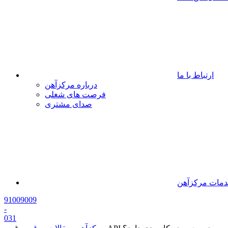
ارتباط با ما
درباره مرکزآهن
فرصت های شغلی
صدای مشتری
مات مرکزآهن
91009009
-
0
31