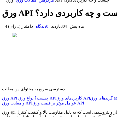
ورق API چیست و چه کاربردی دارد؟
مرکزآهن
مقالات ورق
API چیست و چه کاربردی دارد؟
4 ماه پیش
304
بازدید
0
دیدگاه
5
امتیاز
(
1 رای
)
دسترسی سریع به محتوای این مطلب
ای ورق api
کاربردهای ورق API
انواع ورق API
ورق API چیست؟
عوامل موثر بر قیمت ورق API
و معایب ورق API
ورق api یکی از مهم ترین انواع ورق های فولادی در صنایع حساس مانند نفت، گاز و پتروشیمی است که به دلیل مقاومت بالا و کیفیت کنترل