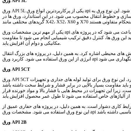
ورق API 5L
ورق API 5L یکی از پرکاربردترین انواع ورق api است که عمدتا در خطوط انتقال نفت، گاز و سایر سیالات استفاده می شود. این نوع ورق به
 سازی و خطوط انتقال محسوب می شود. در این استاندارد، ورق ها در
یکی از مهم ترین مشخصات ورق api در این دسته، قابلیت جوشکاری بالا و یکنواختی ساختار است. این ویژگی باعث می شود که در پروژه های
د این ورق ها، کنترل دقیق ترکیب شیمیایی انجام می شود تا مقاومت
مکانیکی و دوام آن افزایش یابد.
نش های محیطی اشاره کرد. به همین دلیل، در پروژه های بزرگ انتقال
ورق API 5CT
ورق API 5CT بیشتر در صنایع حفاری و استخراج نفت و گاز مورد استفاده قرار می گیرد. این نوع ورق برای تولید لوله های جداری و تجهیزات
. زیرا این تجهیزات در محیط هایی با فشار بالا و مواد خورنده قرار
رایط کاری دشوار است. به همین دلیل، در پروژه های حفاری عمیق از
ورق API 2B