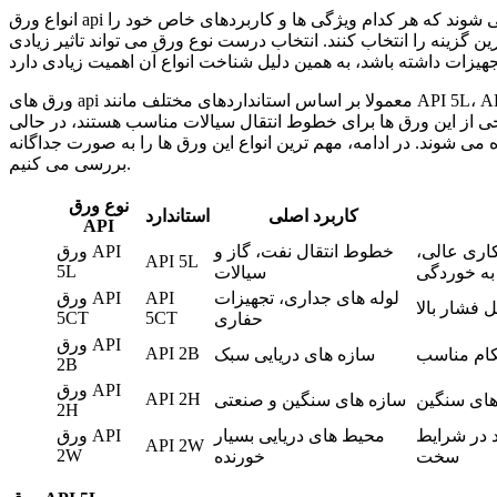
انواع ورق api بر اساس استانداردها و کاربردهای مختلف به چند دسته اصلی تقسیم می شوند که هر کدام ویژگی ها و کاربردهای خاص خود را
ین گزینه را انتخاب کنند. انتخاب درست نوع ورق می تواند تاثیر زیادی
ورق های api معمولا بر اساس استانداردهای مختلف مانند API 5L، API 5CT و API 2H دسته بندی می شوند. هر کدام از این استانداردها برای
خی از این ورق ها برای خطوط انتقال سیالات مناسب هستند، در حالی
ی شوند. در ادامه، مهم ترین انواع این ورق ها را به صورت جداگانه
بررسی می کنیم.
نوع ورق
کاربرد اصلی
استاندارد
API
کاری عالی،
خطوط انتقال نفت، گاز و
ورق API
API 5L
5L
ه خوردگی
سیالات
لوله های جداری، تجهیزات
API
ورق API
 فشار بالا
5CT
5CT
حفاری
ورق API
API 2B
کام مناسب
سازه های دریایی سبک
2B
ورق API
API 2H
رهای سنگین
سازه های سنگین و صنعتی
2H
د در شرایط
محیط های دریایی بسیار
ورق API
API 2W
2W
سخت
خورنده