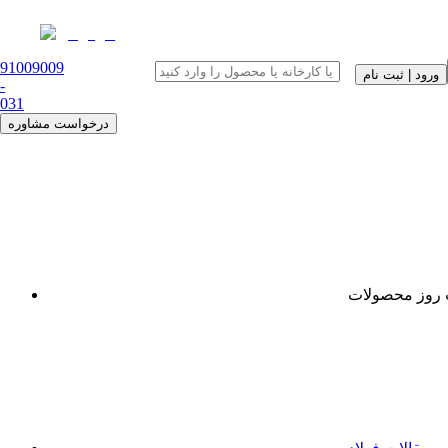
91009009
ورود | ثبت نام
-
0
31
درخواست مشاوره
روز محصولات