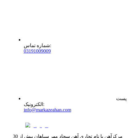
:
شماره تماس
0
31
91009009
پست
:
الکترونیک
info@markazeahan.com
مرکزآهن با نام تجاری آهن سجاد مهر سپاهان بیش از 30