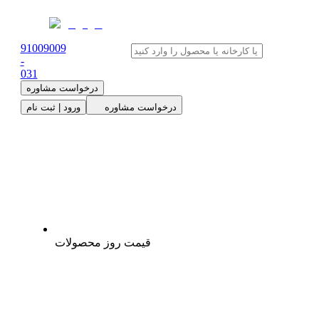
91009009
-
0
31
درخواست مشاوره
درخواست مشاوره
ورود | ثبت نام
قیمت روز محصولات