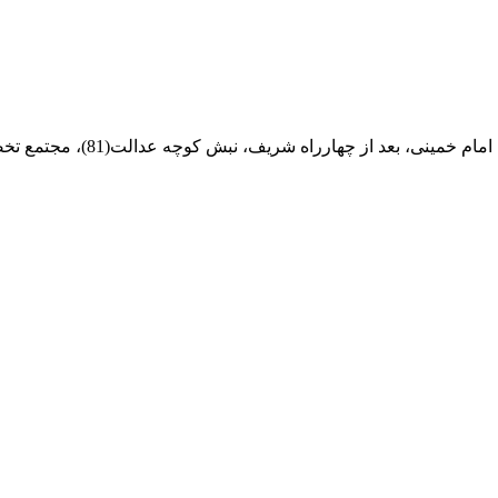
ام خمینی، بعد از چهارراه شریف، نبش کوچه عدالت(81)، مجتمع تخصصی مرکزآهن