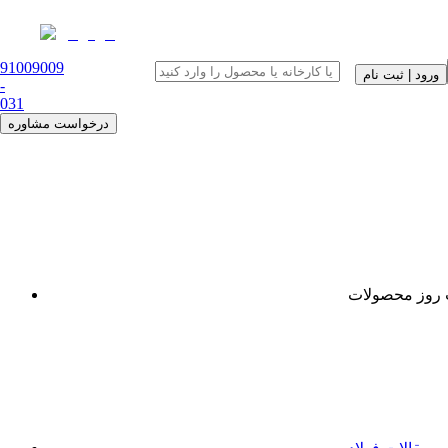
91009009
ورود | ثبت نام
-
0
31
درخواست مشاوره
روز محصولات