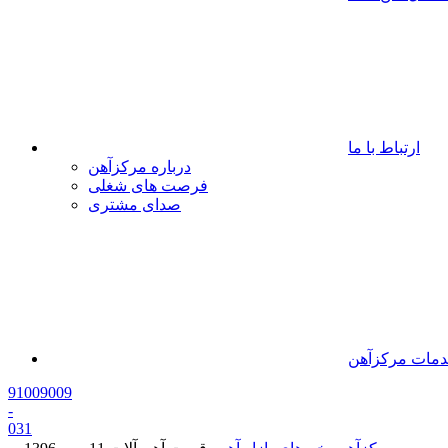
ارتباط با ما
درباره مرکزآهن
فرصت های شغلی
صدای مشتری
مات مرکزآهن
91009009
-
0
31