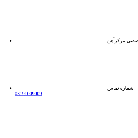
:
شماره تماس
0
31
91009009