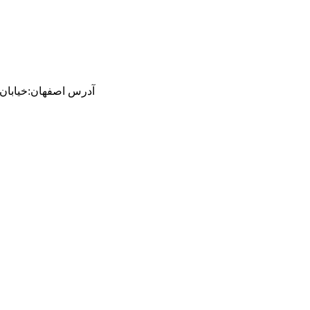
آدرس
اصفهان
:
خیابان ام