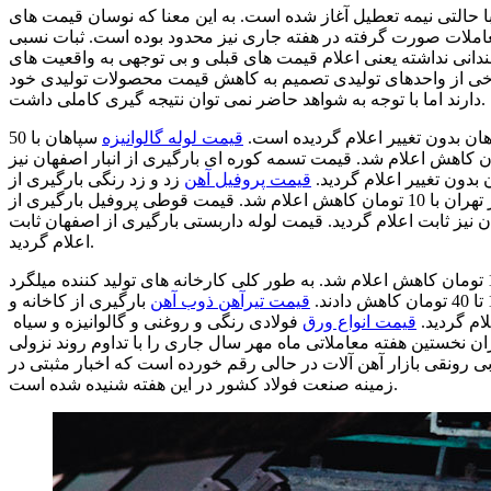
حالتی نیمه تعطیل آغاز شده است. به این معنا که نوسان قیمت های
عاملات صورت گرفته در هفته جاری نیز محدود بوده است. ثبات نسبی
چندانی نداشته یعنی اعلام قیمت های قبلی و بی توجهی به واقعیت های
رخی از واحدهای تولیدی تصمیم به کاهش قیمت محصولات تولیدی خود
دارند اما با توجه به شواهد حاضر نمی توان نتیجه گیری کاملی داشت.
هان بدون تغییر اعلام گردیده است.
قیمت لوله گالوانیزه
سپاهان با 50
ایش اعلام شد. قیمت لوله صنعتی بارگیری از سپاهان با 50 تومان کاهش اعلام شد. قیمت تسمه کوره ای بارگیری از انبار اصفهان نیز
قیمت پروفیل آهن
زد و زد رنگی بارگیری از
اصفهان با 10 تومان کاهش اعلام شد. قیمت قوطی پروفیل بارگیری از تهران با 10 تومان کاهش اعلام شد. قیمت قوطی پروفیل بارگیری از
نیز ثابت اعلام گردید. قیمت لوله داربستی بارگیری از اصفهان ثابت
اعلام گردید.
در بازار میلگرد نیز، قیمت میلگرد ذوب آهن بارگیری از کارخانه و انبار با 10 تومان کاهش اعلام شد. به طور کلی کارخانه های تولید کننده میلگرد
قیمت تیرآهن ذوب آهن
بارگیری از کاخانه و
قیمت انواع ورق
فولادی رنگی و روغنی و گالوانیزه و سیاه
یران نخستین هفته معاملاتی ماه مهر سال جاری را با تداوم روند نزولی
رونقی بازار آهن آلات در حالی رقم خورده است که اخبار مثبتی در
زمینه صنعت فولاد کشور در این هفته شنیده شده است.