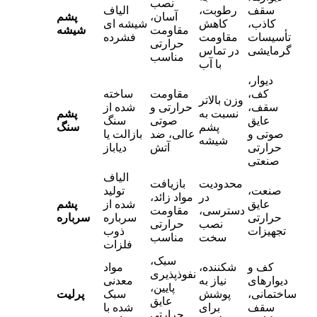
نصب
سقف
رطوبت،
الیاف
آسان،
پشم
کاذب،
کاهش
شیشه‌ ای
مقاومت
شیشه
تأسیسات
مقاومت
فشرده
حرارتی
گرمایشی
در تماس
مناسب
با آب
دیوار،
کف،
مقاومت
ساخته
وزن بالاتر
سقف،
حرارتی و
شده از
نسبت به
پشم
عایق
صوتی
سنگ
پشم
سنگ
صوتی و
عالی، ضد
بازالت یا
شیشه
حرارتی
آتش
دیاباز
صنعتی
الیاف
محدودیت
بازیافت
صنعت،
تولید
در
مواد زائد،
عایق
شده از
پشم
دسترسی،
مقاومت
حرارتی
سرباره
سرباره
نصب
حرارتی
تجهیزات
ذوب
سخت
مناسب
فلزات
سبک،
کف و
شکننده،
مواد
نفوذپذیری
دیوارهای
نیاز به
معدنی
پایین،
ساختمانی،
پوشش
سبک
پرلیت
عایق
سقف
برای
شده با
حرارتی