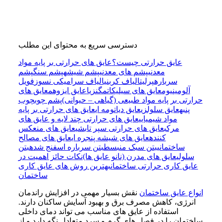
دسترسی سریع به محتوای این مطلب
عایق حرارتی چیست؟
عایق های حرارتی بر پایه مواد
معدنی
پشم های معدنی
پشم شیشه
پشم سنگ
پشم
سرباره
پرلیت
الیاف کربنی
الیاف سرامیکی نسوز
فویل
آلومینیوم
عایق‌ های سیلیکات
مگنزیا
عایق ایزوهم
عایق های
حرارتی بر پایه مواد طبیعی (گیاهی – حیوانی)
پشم چوب
چوب
پنبه
عایق سلولزی
عایق دیاتومه ای
عایق های حرارتی بر پایه
مواد شیمیایی
عایق های حرارتی چند لایه و عایق های
مرکب
عایق های حرارتی سپر تابشی
عایق های منعکس
کننده
عایق های شیشه پنجره ای
عایق های مصالح
ساختمانی
بتن سبک منبسط
بتن سرباره اسفنج شده
بتن
سلولی
عایق های مدرن (نانو عایق ها)
نکات حائز اهمیت در
عایق کاری حرارتی ساختمان
بهترین روش های عایق کاری
ساختمان
انواع عایق ساختمان
نقش بسیار مهمی در افزایش راندمان
انرژی، کاهش مصرف برق و بهبود آسایش ساکنان دارند.
استفاده از عایق‌ های مناسب می‌ تواند دمای داخلی
ساختمان را در فصل‌ های گرم و سرد متعادل نگه دارد و از