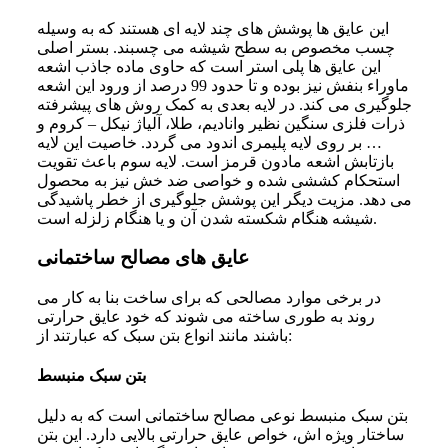
این عایق‌ ها پوشش‌ های چند لایه‌ ای هستند که به وسیله
چسب مخصوص به سطح شیشه می‌ چسبند. بستر اصلی
این عایق‌ ها پلی استر است که حاوی ماده جاذب اشعه
ماوراء بنفش نیز بوده و تا حدود 99 درصد از ورود این اشعه
جلوگیری می‌ کند. در لایه بعدی به کمک روش‌ های پیشرفته
ذرات فلزی سنگین نظیر وانادیم، طلا، آلیاژ نیکل – کروم و
… بر روی لایه پلیمری اندود می‌ گردد. خاصیت این لایه
بازتابش اشعه مادون قرمز است. لایه سوم باعث تقویت
استحکام کششی شده و خواصی ضد خش نیز به محصول
می‌ دهد. مزیت دیگر این پوشش جلوگیری از خطر پاشیدگی
شیشه هنگام شکسته شدن آن و یا هنگام زلزله است.
عایق های مصالح ساختمانی
در برخی موارد مصالحی که برای ساخت بنا به کار می‌
روند به طوری ساخته می‌ شوند که خود عایق حرارتی
باشند مانند انواع بتن سبک که عبارتند از:
بتن سبک منبسط
بتن سبک منبسط نوعی مصالح ساختمانی است که به دلیل
ساختار ویژه‌ اش، خواص عایق حرارتی بالایی دارد. این بتن