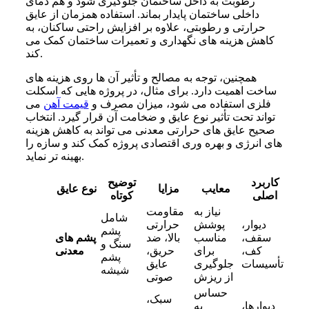
رطوبت به داخل ساختمان جلوگیری شود و هم دمای
داخلی ساختمان پایدار بماند. استفاده همزمان از عایق
حرارتی و رطوبتی، علاوه بر افزایش راحتی ساکنان، به
کاهش هزینه‌ های نگهداری و تعمیرات ساختمان کمک می‌
کند.
همچنین، توجه به مصالح و تأثیر آن‌ ها روی هزینه‌ های
ساخت اهمیت دارد. برای مثال، در پروژه‌ هایی که اسکلت
فلزی استفاده می‌ شود، میزان مصرف و
قیمت آهن
می‌
تواند تحت تأثیر نوع عایق و ضخامت آن قرار گیرد. انتخاب
صحیح عایق‌ های حرارتی معدنی می‌ تواند به کاهش هزینه‌
های انرژی و بهره‌ وری اقتصادی پروژه کمک کند و سازه را
بهینه‌ تر نماید.
کاربرد
توضیح
معایب
مزایا
نوع عایق
اصلی
کوتاه
نیاز به
مقاومت
شامل
دیوار،
پوشش
حرارتی
پشم
سقف،
مناسب
بالا، ضد
پشم‌ های
سنگ و
کف،
برای
حریق،
معدنی
پشم
تأسیسات
جلوگیری
عایق
شیشه
از ریزش
صوتی
حساس
سبک،
دیوارها،
به