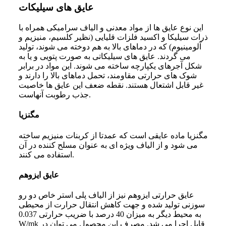
عایق‌ های سیلیکات
این نوع عایق‌ ها از مواد معدنی و الیاف سرامیکی همراه با
ذرات سیلیکا و اکسید فلزات قلیایی (نظیر کلسیم، منیزیم و
آلومینیوم) که در دماهای بالا به هم دوخته می‌ شوند، تولید
می‌ گردند. عایق‌ های سیلیکاتی به صورت پتویی و یا به
شکل آجرهای یکپارچه ساخته می‌ شوند. این مواد در برابر
شوک‌ های حرارتی مقاومند، تحمل دماهای بالا را دارند و
غیر قابل اشتعال هستند. نقطه ضعف این عایق‌ ها خاصیت
جذب رطوبت آنهاست.
مگنزیا
مگنزیا ماده عایقی است که عمدتا از کربنات منیزیم ساخته
می‌ شود و از الیاف ویژه‌ ای به عنوان مسلح کننده در آن
استفاده می‌ کنند.
عایق ایزوهم
عایق حرارتی ایزوهم نیز از الیاف پلی استر خاص دو رو
سوزنی تولید شده و جهت کاهش انتقال حرارت از محیطی
به محیط دیگر به میزان 40 درصد با ضریب حرارتی 0.037
W/mk قابل اجرا می‌ شد. مصرف این محصول می‌ توان در