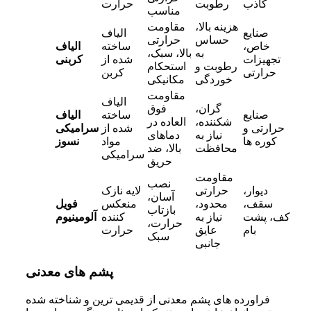
کاذب
رطوبت
حرارت
مناسب
هزینه بالا،
مقاومت
صنایع
الیاف
حساس
حرارتی
خاص،
ساخته
الیاف
به
بالا، سبک،
تجهیزات
شده از
کربنی
رطوبت و
استحکام
حرارتی
کربن
خوردگی
مکانیکی
مقاومت
الیاف
گران،
فوق‌
صنایع
ساخته
الیاف
شکننده،
العاده در
حرارتی و
شده از
سرامیکی
نیاز به
دماهای
کوره‌ ها
مواد
نسوز
محافظت
بالا، ضد
سرامیکی
حریق
مقاومت
نصب
دیوار،
حرارتی
لایه نازک
آسان،
سقف،
محدود،
منعکس‌
فویل
بازتاب
کف، پشت
نیاز به
کننده
آلومینیوم
حرارت،
بام
عایق
حرارت
سبک
جانبی
پشم های معدنی
فراورده‌ های پشم معدنی از قدیمی‌ ترین و شناخته شده‌