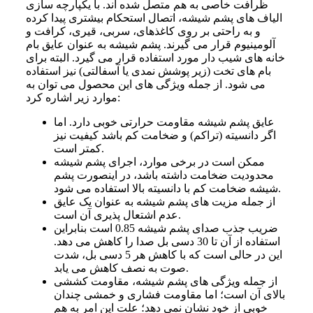
ظرافت خاصی به هم متصل شده‌ اند. با یکپارچه‌ سازی
الیاف‌ های پشم شیشه، اتصال استحکام بیشتری پیدا کرده
و به راحتی بر روی کاغذهای، سربی، قیری، کرافت و
آلومینیوم قرار می‌ گیرند. پشم شیشه به عنوان عایق بام‌
خانه‌ های شیب‌ دار مورد استفاده قرار می‌ گیرد. البته برای
بام‌ های تخت (زیر پوشش نمدی یا آسفالتی) نیز استفاده
می‌ شود. از جمله ویژگی‌ های این محصول می‌ توان به
موارد زیر اشاره کرد:
عایق پشم شیشه مقاومت حرارتی خوبی دارد. اما
اگر دانسیته (تراکم) و ضخامت کم باشد کیفیت نیز
کمتر است.
ممکن است در برخی موارد، اجرای پشم شیشه
محدودیت ضخامت داشته باشد، در اینصورت پشم
شیشه ضخامت کم با دانسیته بالا استفاده می‌ شود.
از جمله مزیت‌ های پشم شیشه به عنوان یک عایق
عدم اشتعال پذیری آن است.
ضریب جذب صدای پشم شیشه 0.85 است بنابراین
استفاده از آن تا 30 دسی بل صدا را کاهش می‌ دهد.
این در حالی است که با کاهش هر 5 دسی بل، شدت
صوت به نصف کاهش می‌ یابد.
از جمله ویژگی‌ های پشم شیشه، مقاومت کششی
بالای آن است؛ اما مقاومت فشاری و خمشی چندان
خوبی از خود نشان نمی‌ دهد؛ علت این امر به هم