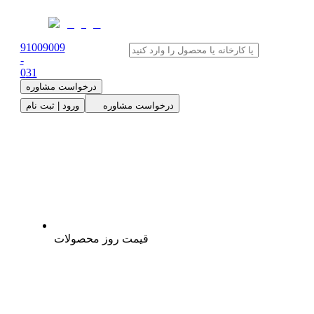
91009009
-
0
31
درخواست مشاوره
درخواست مشاوره
ورود | ثبت نام
قیمت روز محصولات