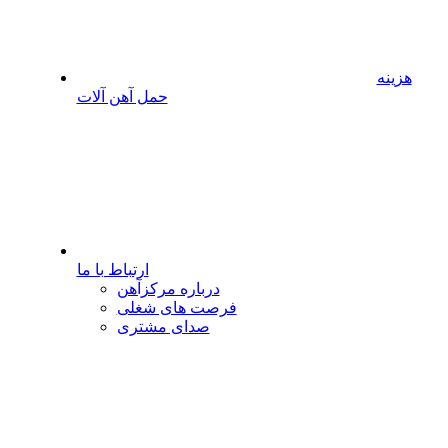
هزینه
حمل آهن آلات
ارتباط با ما
درباره مرکزآهن
فرصت های شغلی
صدای مشتری