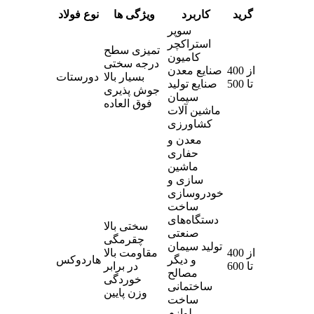
گرید
کاربرد
ویژگی ها
نوع فولاد
سوپر
استراکچر
تمیزی سطح
کامیون
درجه سختی
از 400
صنایع معدن
بسیار بالا
دورستات
تا 500
صنایع تولید
جوش پذیری
سیمان
فوق العاده
ماشین آلات
کشاورزی
معدن و
حفاری
ماشین‌
سازی و
خودروسازی
ساخت
دستگاه‌های
سختی بالا
صنعتی
چقرمگی
تولید سیمان
از 400
مقاومت بالا
و دیگر
هاردوکس
تا 600
در برابر
مصالح
خوردگی
ساختمانی
وزن پایین
ساخت
لوازم