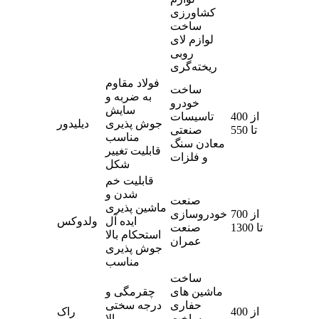
کشاورزی
ساخت
لوازم لای
روبی
ریخته‌گری
فولاد مقاوم
ساخت
به ضربه و
خودرو
سایش
از 400
تاسیسات
جوش پذیری
دیلیدور
تا 550
صنعتی
مناسب
معادن سنگ
قابلیت تغییر
و فلزات
شکل
قابلیت خم
شدن و
صنعت
ماشین پذیری
از 700
خودروسازی
ایده آل
ولدوکس
تا 1300
صنعت
استحکام بالا
عمران
جوش پذیری
مناسب
ساخت
ماشین های
چقرمگی و
حفاری
درجه سختی
از 400
راک
ساخت
بالا