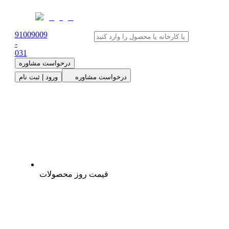
91009009
-
0
31
درخواست مشاوره
درخواست مشاوره
ورود | ثبت نام
قیمت روز محصولات