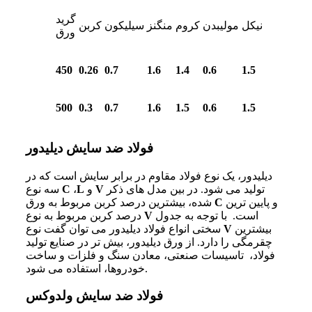
گرید
نیکل
مولیبدن
کروم
منگنز
سیلیکون
کربن
ورق
450
0.26
0.7
1.6
1.4
0.6
1.5
500
0.3
0.7
1.6
1.5
0.6
1.5
فولاد ضد سایش دیلیدور
دیلیدور، یک نوع فولاد مقاوم در برابر سایش است که در
تولید می شود. در بین مدل های ذکر
V
و
L
،
C
سه نوع
و پایین‌ ترین
C
شده، بیشترین درصد کربن مربوط به ورق
است. با توجه به جدول
V
درصد کربن مربوط به نوع
بیشترین
V
سختی انواع فولاد دیلیدور می توان گفت نوع
چقرمگی را دارد. از ورق دیلیدور، بیش تر در صنایع تولید
فولاد، تاسیسات صنعتی، معادن سنگ و فلزات و ساخت
خودروها، استفاده می شود.
فولاد ضد سایش ولدوکس