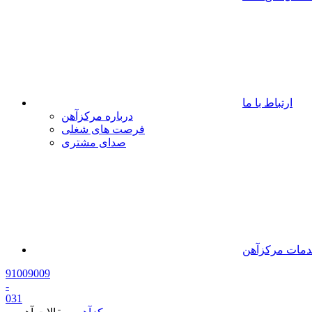
ارتباط با ما
درباره مرکزآهن
فرصت های شغلی
صدای مشتری
مات مرکزآهن
91009009
-
0
31