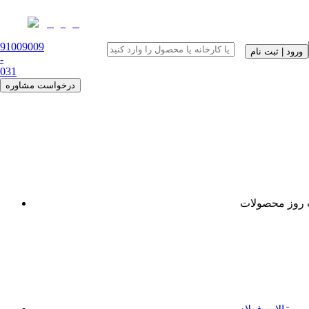
91009009
ورود | ثبت نام
-
0
31
درخواست مشاوره
روز محصولات