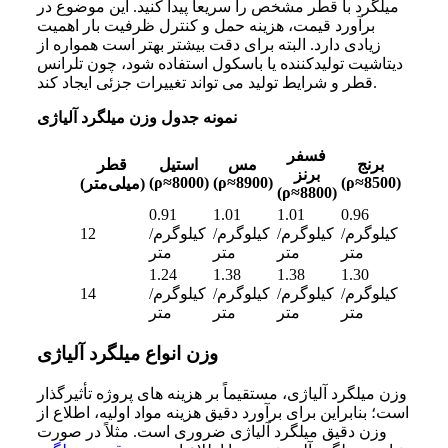
میلگرد با قطر مشخص را سریعاً پیدا کنید. این موضوع در
برآورد قیمت، هزینه حمل و کنترل ظرفیت بار اهمیت
زیادی دارد. البته برای دقت بیشتر بهتر است همواره از
دیتاشیت تولیدکننده یا باسکول استفاده شود، چون تلرانس
قطر و شرایط تولید می‌ تواند تغییرات جزئی ایجاد کند.
نمونه جدول وزن میلگرد آلیاژی
فسفر
برنج
مس
استیل
قطر
برنز
(ρ≈8000)
(ρ≈8900)
(ρ≈8500)
(میلی‌متر)
(ρ≈8800)
0.91
1.01
1.01
0.96
کیلوگرم/
کیلوگرم/
کیلوگرم/
کیلوگرم/
12
متر
متر
متر
متر
1.24
1.38
1.38
1.30
کیلوگرم/
کیلوگرم/
کیلوگرم/
کیلوگرم/
14
متر
متر
متر
متر
وزن انواع میلگرد آلیاژی
وزن میلگرد آلیاژی، مستقیماً بر هزینه های پروژه تأثیرگذار
است؛ بنابراین برای برآورد دقیق هزینه مواد اولیه، اطلاع از
وزن دقیق میلگرد آلیاژی ضروری است. مثلاً در صورت