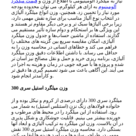
نیاز به میلگرد آلومینیومی با اطلاع از وزن و
قیمت میلگرد
آلومینیوم
به ازای هر کیلوگرم، می توان محدوده بودجه
مورد نیاز را تخمین زد. همچنین، وزن انواع میلگرد آلیاژی
در انتخاب نوع آلیاژ مناسب برای سازه نقش مهمی دارد،
زیرا برخی آلیاژها سبک‌ تر و برخی دیگر مقاوم‌ تر هستند و
این ویژگی‌ ها بر استحکام و دوام سازه تأثیر مستقیم می‌
گذارند. استفاده از ماشین حساب‌ها و جدول‌ وزن میلگرد
آلیاژی، امکان مقایسه سریع بین گزینه‌ های مختلف را
فراهم می‌ کند و خطاهای انسانی در محاسبه وزن را به
حداقل می‌ رساند. با داشتن اطلاعات دقیق وزن میلگرد
آلیاژی، برنامه‌ ریزی خرید و حمل و نقل مصالح نیز آسان‌ تر
شده و پروژه‌ ها با صرفه‌ جویی در زمان و هزینه به اجرا در
می‌ آیند. این آگاهی باعث می‌ شود تصمیم‌ گیری‌ ها دقیق‌ تر
و کارآمدتر انجام شود.
وزن میلگرد استیل سری 300
میلگرد سری 300 دارای درصدی از کروم و نیکل بوده و از
خانواده فولادهای زنگ نزن (استنلس استیل) به شمار می
رود. استفاده از این میلگرد را در محیط های مرطوب و
خورنده بیشتر می بینیم. قابلیت جوشکاری و شکل پذیری
در آن بالاست. وزن این میلگرد به ترکیب آلیاژی و ابعاد آنها
بستگی دارد. محاسبه وزن میلگرد استیل سری 300 نقش
مهمی در طراحی سازه‌ ها و برآورد هزینه‌ ها ایفا می‌کند،