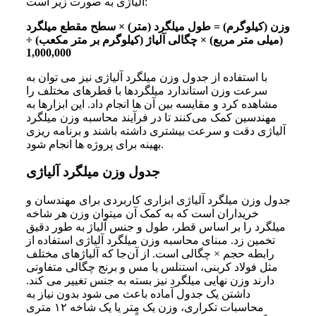
آلیاژی به صورت زیر است:
وزن (کیلوگرم) = طول میلگرد (متر) × سطح مقطع میلگرد
(میلی‌ متر مربع) × چگالی آلیاژ (کیلوگرم بر متر مکعب) ÷
1,000,000
با استفاده از جدول وزن میلگرد آلیاژی نیز می‌ توان به
سرعت وزن استاندارد میلگردها با قطرهای مختلف را
مشاهده کرد و مقایسه بین آن‌ ها انجام داد. این ابزارها به
مهندسین کمک می‌کنند تا در فرآیند محاسبه وزن میلگرد
آلیاژی دقت و سرعت بیشتری داشته باشند و برنامه‌ ریزی
بهینه برای پروژه‌ ها انجام شود.
جدول وزن میلگرد آلیاژی
جدول وزن میلگرد آلیاژی ابزاری کاربردی برای مهندسان و
خریداران است که به کمک آن میتوان وزن هر شاخه
میلگرد را بر اساس قطر، طول و جنس آلیاژ به طور دقیق
تخمین زد. مبنای محاسبه وزن میلگرد آلیاژی استفاده از
رابطه حجم × چگالی است. از آن‌جا که آلیاژهای مختلف
مثل فولاد کربنی، استنلس یا مس و برنج چگالی متفاوتی
دارند وزن نهایی میلگرد نیز بسته به جنس تغییر می‌ کند.
داشتن یک جدول آماده باعث می‌ شود بدون نیاز به
محاسبات تکراری، وزن یک متر یا یک شاخه ۱۲ متری