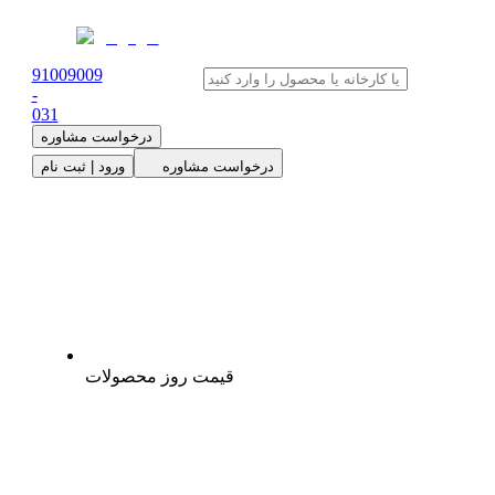
91009009
-
0
31
درخواست مشاوره
درخواست مشاوره
ورود | ثبت نام
قیمت روز محصولات