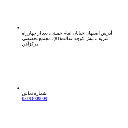
آدرس
اصفهان
:
خیابان امام خمینی، بعد از چهارراه
شریف، نبش کوچه عدالت(81)، مجتمع تخصصی
مرکزآهن
:
شماره تماس
0
31
91009009