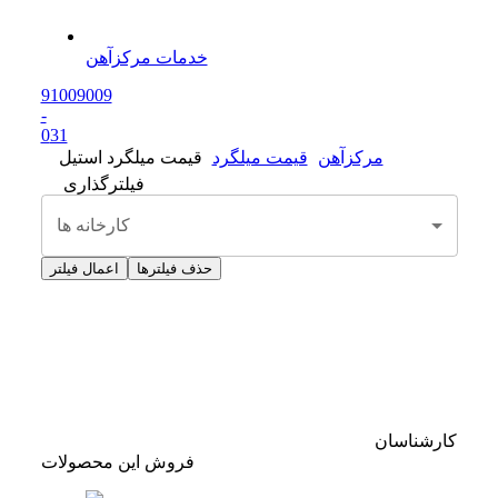
خدمات مرکزآهن
91009009
-
0
31
مرکزآهن
قیمت میلگرد
قیمت میلگرد استیل
فیلترگذاری
کارخانه ها
حذف فیلترها
اعمال فیلتر
کارشناسان
فروش این محصولات