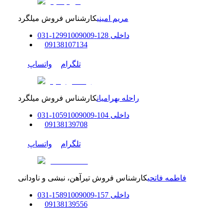
مریم امینی
کارشناس فروش میلگرد
داخلی
128-129
91009009
-
31
0
0
9138107134
تلگرام
واتساپ
راحله بهرامیان
کارشناس فروش میلگرد
داخلی
104-105
91009009
-
31
0
0
9138139708
تلگرام
واتساپ
فاطمه فاتحی
کارشناس فروش تیرآهن، نبشی و ناودانی
داخلی
157-158
91009009
-
31
0
0
9138139556