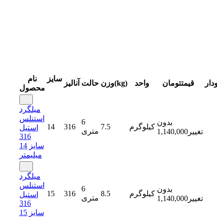
سایز
نام
دار
قیمت
تومان
واحد
وزن(kg)
حالت
آنالیز
محصول
میلگرد
استنلس
6
بدون
کیلوگرم
7.5
316
14
استیل
متری
تغییر
1,140,000
316
سایز 14
میلیمتر
میلگرد
استنلس
6
بدون
کیلوگرم
8.5
316
15
استیل
متری
تغییر
1,140,000
316
سایز 15