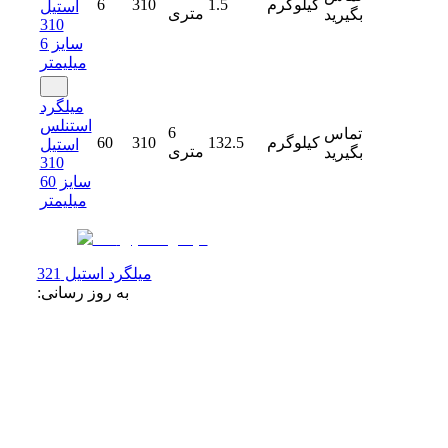
کیلوگرم
1.5
310
6
استیل
متری
بگیرید
310
سایز 6
میلیمتر
میلگرد
استنلس
6
تماس
کیلوگرم
132.5
310
60
استیل
متری
بگیرید
310
سایز 60
میلیمتر
میلگرد استیل 321
به روز رسانی: