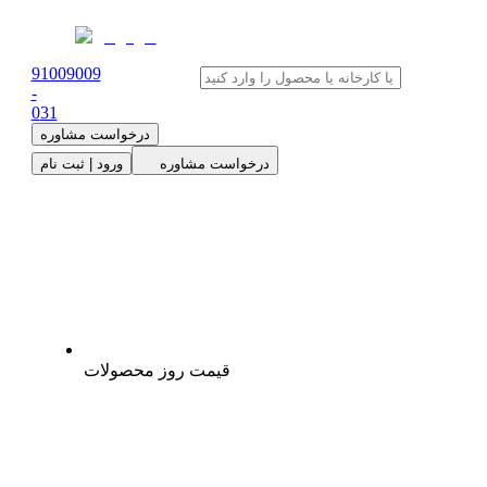
91009009
-
0
31
درخواست مشاوره
درخواست مشاوره
ورود | ثبت نام
قیمت روز محصولات