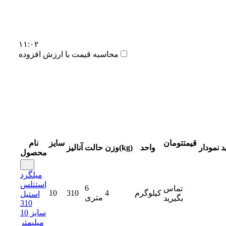
۱۱:۰۲
محاسبه قیمت با ارزش افزوده
قیمت
تومان
سایز
نام
د
نمودار
واحد
وزن(kg)
حالت
آنالیز
محصول
میلگرد
استنلس
6
تماس
کیلوگرم
4
310
10
استیل
متری
بگیرید
310
سایز 10
میلیمتر