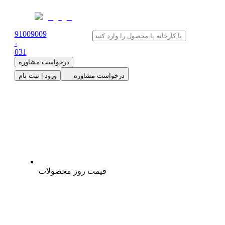
91009009
-
0
31
درخواست مشاوره
درخواست مشاوره
ورود | ثبت نام
قیمت روز محصولات