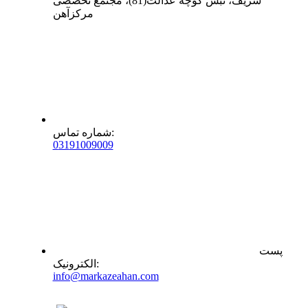
شریف، نبش کوچه عدالت(81)، مجتمع تخصصی
مرکزآهن
:
شماره تماس
0
31
91009009
پست
:
الکترونیک
info@markazeahan.com