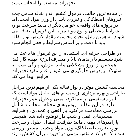
تجهیزات مناسب را انتخاب نمایند.
در ساده ترین حالت، فرمول کشش نوار نقاله شامل جمع
نیروهای اصطکاکی و نیروی ناشی از وزن مواد است. اما
در پروژه های واقعی، عوامل دیگری مانند سرعت نوار،
شرایط محیطی و نوع مواد نیز به این فرمول اضافه می
شوند. به همین دلیل، نحوه محاسبه مقدار کشش نوار نقاله
باید با دقت و بر اساس شرایط واقعی انجام شود.
در طراحی حرفه ای، استفاده از این فرمول ها باعث می
شود سیستم با راندمان بالا و مصرف انرژی بهینه کار کند.
همچنین از بروز مشکلاتی مانند لغزش، پارگی تسمه یا
استهلاک زودرس جلوگیری می شود و عمر مفید تجهیزات
افزایش پیدا می کند.
محاسبه کشش موثر در نوار نقاله یکی از مهم ترین مراحل
طراحی و بهره برداری از سیستم های انتقال مواد است که
تاثیر مستقیمی بر عملکرد، ایمنی و طول عمر تجهیزات
دارد. در این مقاله، روش های مختلف محاسبه شامل
بررسی مقاومت حرکتی، بار افقی و عمودی، و شرایط
مسیرهای افقی و شیب دار توضیح داده شد. همچنین
پارامترهای مهمی مانند ظرفیت انتقال، طول و سرعت
نوار، ضریب اصطکاک، وزن مواد و شیب مسیر بررسی
شدند که هر کدام نقش مهمی در تعیین میزان کشش دارند.