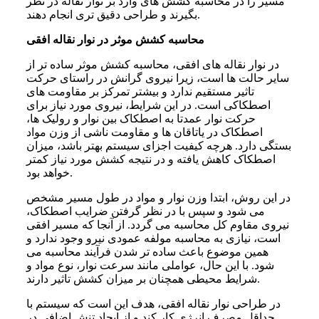
مسیر را در محاسبه کشش‌ های وارد بر نوار نقاله در نظر
بگیرند و طراحی دقیق تری انجام دهند.
محاسبه کشش موثر در نوار نقاله افقی
در نوار نقاله های افقی، محاسبه کشش موثر ساده تر از
سایر حالت ها است، زیرا نیروی گرانش در راستای حرکت
تاثیر مستقیم ندارد و بیشتر تمرکز بر مقاومت های
اصطکاکی است. در این شرایط، نیروی مورد نیاز برای
حرکت نوار عمدتا به اصطکاک بین نوار و رولیک ها،
اصطکاک در یاتاقان ها و مقاومت ناشی از وزن مواد
بستگی دارد. هرچه کیفیت اجزای سیستم بهتر باشد، میزان
اصطکاک کاهش یافته و در نتیجه کشش مورد نیاز کمتر
خواهد بود.
در این روش، ابتدا وزن نوار و مواد در طول مسیر مشخص
می شود و سپس با در نظر گرفتن ضرایب اصطکاک،
نیروی مقاوم کل محاسبه می گردد. از آنجا که مسیر افقی
است، نیازی به محاسبه مولفه عمودی نیرو وجود ندارد و
همین موضوع باعث ساده تر شدن فرآیند محاسبه می
شود. با این حال، عواملی مانند سرعت نوار، نوع مواد و
شرایط محیطی همچنان بر میزان کشش تاثیر دارند.
در طراحی نوار نقاله افقی، هدف این است که سیستم با
حداقل مصرف انرژی کار کند و از ایجاد تنش اضافی در