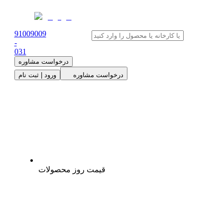
91009009
-
0
31
درخواست مشاوره
درخواست مشاوره
ورود | ثبت نام
قیمت روز محصولات