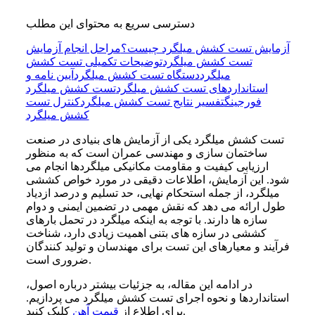
دسترسی سریع به محتوای این مطلب
آزمایش تست کشش میلگرد چیست؟
مراحل انجام آزمایش
تست کشش میلگرد
توضیحات تکمیلی تست کشش
میلگرد
دستگاه تست کشش میلگرد
آیین نامه و
استانداردهای تست کشش میلگرد
تست کشش میلگرد
فورجینگ
تفسیر نتایج تست کشش میلگرد
کنترل تست
کشش میلگرد
تست کشش میلگرد یکی از آزمایش
های بنیادی در صنعت
ساختمان
سازی و مهندسی عمران است که به
منظور
ارزیابی کیفیت و مقاومت مکانیکی میلگردها انجام می
شود. این آزمایش، اطلاعات دقیقی در مورد خواص کششی
میلگرد، از جمله استحکام نهایی، حد تسلیم و درصد ازدیاد
طول ارائه می
دهد که نقش مهمی در تضمین ایمنی و دوام
سازه
ها دارند. با توجه به اینکه میلگرد در تحمل بارهای
کششی در سازه
های بتنی اهمیت زیادی دارد، شناخت
فرآیند و معیارهای این تست برای مهندسان و تولید کنندگان
ضروری است.
در ادامه این مقاله، به جزئیات بیشتر درباره اصول،
استانداردها و نحوه اجرای تست کشش میلگرد می پردازیم.
کلیک کنید.
برای اطلاع از
قیمت آهن