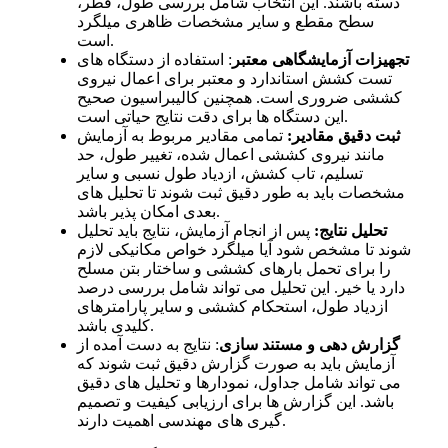
دسته باشند. این انتخاب شامل بررسی طول، قطر،
سطح مقطع و سایر مشخصات ظاهری میلگرد
است.
تجهیزات آزمایشگاهی معتبر
: استفاده از دستگاه
های
تست کشش استاندارد و معتبر برای اعمال نیروی
کششی ضروری است. همچنین کالیبراسیون صحیح
ها برای دقت نتایج حیاتی است.
این دستگاه
ثبت دقیق مقادیر:
تمامی مقادیر مربوط به آزمایش
مانند نیروی کششی اعمال
شده، تغییر طول، حد
تسلیم، تاب کشش، ازدیاد طول نسبی و سایر
مشخصات باید به
طور دقیق ثبت شوند تا تحلیل
های
پذیر باشد.
بعدی امکان
تحلیل نتایج:
پس از انجام آزمایش، نتایج باید تحلیل
شوند تا مشخص شود آیا میلگرد خواص مکانیکی لازم
را برای تحمل بارهای کششی و ساختار بتن مسلح
دارد یا خیر. این تحلیل می
تواند شامل بررسی درصد
ازدیاد طول، استحکام کششی و سایر پارامترهای
کلیدی باشد.
گزارش
دهی و
مستند سازی
:
نتایج به
دست
آمده از
آزمایش باید به
صورت گزارش دقیق ثبت شوند که
می
تواند شامل جداول، نمودارها و تحلیل
های دقیق
باشد. این گزارش
ها برای ارزیابی کیفیت و تصمیم
های مهندسی اهمیت دارند.
گیری