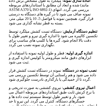
آماده
سازی نمونه
: میلگرد به طول مشخص برش داده
شده و ابعاد آن مطابق با استانداردهای مربوطه (مانند
ASTM A370 یا ISO 6892-1) بررسی می
گردد. انتهای
نمونه صاف می
شود تا در گیره
های دستگاه به
درستی
قرار گیرد. همچنین نمونه با فواصل 5، 10 یا 20 میلی متر،
بسته به قطر نشانه گذاری می شود.
تنظیم دستگاه آزمایش
: دستگاه تست کشش میلگرد توسط
تکنسین کالیبره می
شود تا اندازه
گیری نیرو و تغییر طول با
دقت بالا انجام شود. گیره
ها یا کلمپ
های مناسب برای
گردد.
نگهداری نمونه نصب می
اندازه
گیری اولیه
: قطر و طول اولیه نمونه با استفاده از
ابزارهای دقیق مانند میکرومتر یا کولیس اندازه
گیری و
شود.
ثبت می
نصب نمونه در دستگاه
: نمونه در دستگاه تست کشش قرار
داده می
شود و هم
راستایی آن توسط تکنسین بررسی می
گردد تا از خمیدگی یا بارگذاری نادرست جلوگیری شود.
اعمال نیروی کششی
: نیروی کششی به
صورت تدریجی و
با نرخ کرنش ثابت طبق استانداردهای مربوطه اعمال می
شود. بار و تغییر طول توسط سیستم ثبت داده
ها و
حسگرهای دستگاه، کنترل می
گردد. این نیرو تا حد
ارتجاعی (یعنی زمانِ افزایش سریع طول نمونه) اعمال می