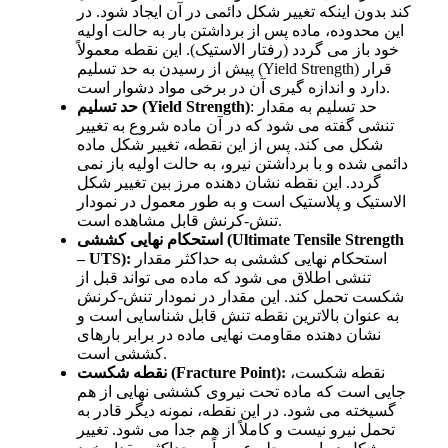
کند بدون اینکه تغییر شکل دائمی در آن ایجاد شود. در
این محدوده، ماده پس از برداشتن بار به حالت اولیه
خود باز می
گردد (رفتار الاستیک). این نقطه معمولاً
پیش از رسیدن به حد تسلیم (Yield Strength) قرار
گیری آن در برخی مواد دشوار است.
دارد و اندازه
: حد تسلیم به مقدار
حد تسلیم (Yield Strength)
تنشی گفته می
شود که در آن ماده شروع به تغییر
شکل می
کند. پس از این نقطه، تغییر شکل ماده
دائمی شده و با برداشتن نیرو، به حالت اولیه باز نمی
گردد. این نقطه نشان
دهنده مرز بین تغییر شکل
الاستیک و پلاستیک است و به
طور معمول در نمودار
مشاهده است.
تنش-کرنش قابل
استحکام نهایی کششی (Ultimate Tensile Strength
استحکام نهایی کششی به حداکثر مقدار
– UTS):
تنشی اطلاق می
شود که ماده می
تواند قبل از
شکست تحمل کند. این مقدار در نمودار تنش-کرنش
به
عنوان بالاترین نقطه تنش قابل شناسایی است و
نشان
دهنده مقاومت نهایی ماده در برابر بارهای
کششی است.
نقطه شکست،
نقطه شکست (Fracture Point):
جایی است که ماده تحت نیروی کششی نهایی از هم
گسیخته می
شود. در این نقطه، نمونه دیگر قادر به
تحمل نیرو نیست و کاملاً از هم جدا می
شود. تغییر