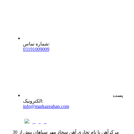
:
شماره تماس
0
31
91009009
پست
:
الکترونیک
info@markazeahan.com
مرکزآهن با نام تجاری آهن سجاد مهر سپاهان بیش از 30