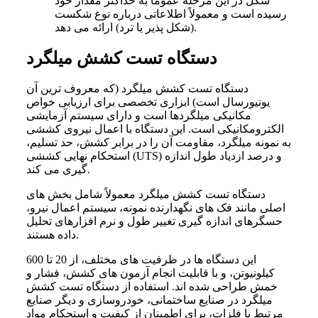
شکل در این مرحله عموماً به حداکثر مقدار خود
رسیده است و معمولاً اطلاعاتی درباره نوع شکست
دهد.
(شکل
پذیر یا ترد) ارائه می
دستگاه تست کشش میلگرد
دستگاه تست کشش میلگرد (که معروف ترین آن
یونیورسال است) ابزاری تخصصی برای ارزیابی خواص
مکانیکی میلگردها است و دارای سیستم آزمایشی
الکترومکانیکی است. این دستگاه با اعمال نیروی کششی
به نمونه میلگرد، مقاومت آن را در برابر کشش، حد تسلیم،
) و درصد ازدیاد طول اندازه
UTS
استحکام نهایی کششی (
کند.
گیری می
دستگاه
تست کشش میلگرد معمولاً شامل بخش
های
اصلی مانند فک
های نگهدارنده نمونه، سیستم اعمال نیرو،
حسگرهای اندازه
گیری تغییر طول و نرم
افزارهای تحلیل
داده هستند.
این دستگاه
ها در ظرفیت
های مختلف، از 20 تا 600
کیلونیوتن، و با قابلیت انجام آزمون
های کشش، فشار و
خمش طراحی شده
اند.
استفاده از دستگاه تست کشش
میلگرد در صنایع ساختمانی، خودروسازی و دیگر صنایع
مرتبط با فلزات، برای اطمینان از کیفیت و استحکام مواد