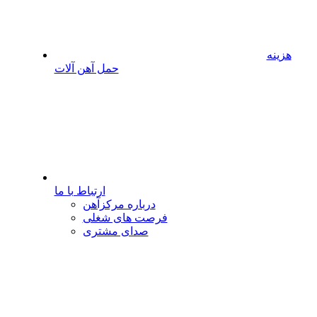
هزینه
حمل آهن آلات
ارتباط با ما
درباره مرکزآهن
فرصت های شغلی
صدای مشتری