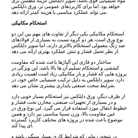
مواد شیمیایی قوی باشد، سوپر داپلکس گزینه مطمئن تری
خواهد بود. اما برای کاربردهای عمومی تر، ورق داپلکس
می تواند عملکرد مناسبی با هزینه کمتر ارائه دهد.
استحکام مکانیکی
استحکام مکانیکی یکی دیگر از تفاوت های مهم بین این دو
نوع ورق است. هر دو گروه نسبت به بسیاری از فولادهای
ضد زنگ معمولی استحکام بالاتری دارند، اما سوپر داپلکس
از نظر تحمل فشار و تنش عملکرد بهتری ارائه می دهد.
ساختار دو فازی این آلیاژها باعث شده که مقاومت
کششی و استحکام تسلیم آن ها بالا باشد. این ویژگی در
پروژه هایی که فشار و بار مکانیکی زیاد است اهمیت زیادی
دارد. سوپر داپلکس به دلیل ترکیب شیمیایی خاص خود، در
شرایط سخت صنعتی پایداری بیشتری نشان می دهد.
از طرف دیگر، ورق داپلکس نیز استحکام بسیار خوبی دارد
و در بسیاری از تجهیزات صنعتی، مخازن تحت فشار و
خطوط انتقال مورد استفاده قرار می گیرد. این نوع ورق در
عین مقاومت بالا، وزن نسبتا مناسبی نیز دارد و همین
موضوع باعث شده در پروژه های مختلف کاربرد گسترده
ای پیدا کند.
در نتیجه، زمانی که شرایط کاری بسیار سنگین باشد و