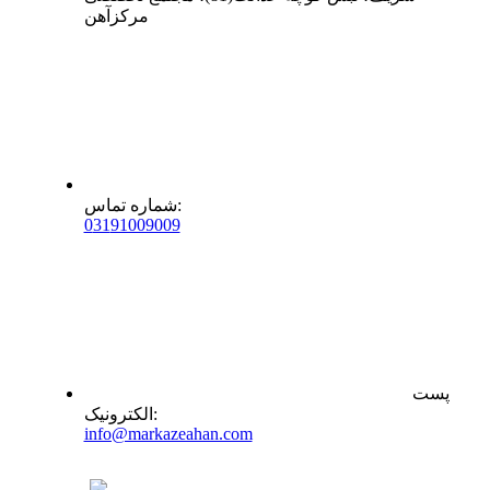
مرکزآهن
:
شماره تماس
0
31
91009009
پست
:
الکترونیک
info@markazeahan.com