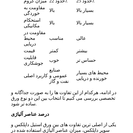
حدود 25٪
حدود 22٪
میزان کروم
مقاومت به
بسیار بالا
بالا
خوردگی
استحکام
بسیار بالا
بالا
مکانیکی
مقاومت در
عالی
مناسب
محیط
دریایی
بیشتر
کمتر
قیمت
قابلیت
حساس تر
خوب
جوشکاری
صنایع
محیط های بسیار
عمومی و
کاربرد اصلی
خورنده و دریایی
نفت و گاز
در ادامه، هرکدام از این تفاوت ها را به صورت جداگانه و
تخصصی بررسی می کنیم تا انتخاب بین این دو نوع ورق
ساده تر شود.
درصد عناصر آلیاژی
یکی از اصلی ترین تفاوت های بین ورق استیل داپلکس و
سوپر داپلکس، میزان عناصر آلیاژی استفاده شده در