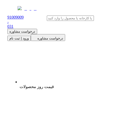
91009009
-
0
31
درخواست مشاوره
درخواست مشاوره
ورود | ثبت نام
قیمت روز محصولات