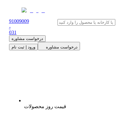
91009009
-
0
31
درخواست مشاوره
درخواست مشاوره
ورود | ثبت نام
قیمت روز محصولات