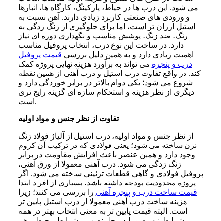
می شود. این درب ها در حیاط، پارکینگ، کارگاه ها، انبارها
و ورودی های صنعتی کاربرد زیادی دارند. آهن نسبت به
استیل ارزان تر است، اما برای جلوگیری از زنگ زدگی به
رنگ، ضد زنگ، پوشش مناسب و نگهداری دوره ای نیاز
دارد. در ساخت این نوع درب، انتخاب پروفیل مناسب
اهمیت زیادی دارد و به همین دلیل بررسی
قیمت پروفیل
درب و پنجره
می تواند به برآورد هزینه نهایی پروژه کمک
کند. در واقع تفاوت درب استیل و درب آهنی از همین نقطه
شروع می شود؛ یکی دوام بالاتر در برابر خوردگی دارد و
دیگری از نظر هزینه و استحکام سازه ای گزینه رایج تری
است.
تفاوت از نظر جنس و مواد اولیه
از نظر جنس و مواد اولیه، درب استیل از آلیاژ فولاد زنگ
نزن ساخته می شود؛ یعنی فولادی که در ترکیب آن کروم
وجود دارد و همین عنصر باعث افزایش مقاومت در برابر
زنگ زدگی می شود. درب آهنی معمولا از ورق آهنی،
پروفیل فولادی و گاهی قطعات تزئینی ساخته می شود. اگر
پروژه محدودیت بودجه داشته باشد، بسیاری از افراد ابتدا
قیمت ساخت درب و پنجره آهنی
را بررسی می کنند؛ زیرا
هزینه ساخت درب آهنی معمولا از درب استیل پایین تر
است. البته قیمت پایین تر به معنی انتخاب بهتر در همه
شرایط نیست و باید محل نصب و شرایط محیطی هم