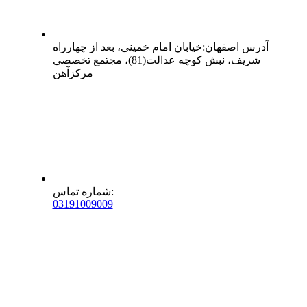
آدرس
اصفهان
:
خیابان امام خمینی، بعد از چهارراه
شریف، نبش کوچه عدالت(81)، مجتمع تخصصی
مرکزآهن
:
شماره تماس
0
31
91009009