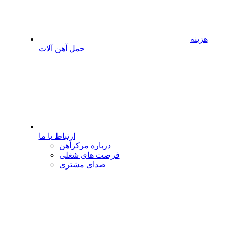
هزینه
حمل آهن آلات
ارتباط با ما
درباره مرکزآهن
فرصت های شغلی
صدای مشتری