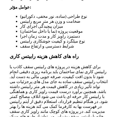
عوامل مؤثر:
نوع طراحی (ساده، نور مخفی، دکوراتیو)
ضخامت و وزن هر متر مربع رابیتس
میزان پیچیدگی اجرای کار
موقعیت پروژه (نما یا داخل ساختمان)
دستمزد راویز کار و مدت زمان اجرا
نوع میلگرد و کیفیت جوشکاری رابیتس
شرایط دسترسی و ارتفاع سقف
راه های کاهش هزینه رابیتس کاری
برای کاهش هزینه در پروژه‌ های رابیتس سقف کاذب یا
رابیتس کاری نمای ساختمان باید برنامه‌ ریزی دقیقی انجام
شود تا بدون افت کیفیت، صرفه‌ جویی مالی به دست آید.
انتخاب رابیتس سقف ساده به جای مدل‌ های پرجزئیات می‌
تواند تأثیر زیادی در کاهش قیمت هر متر رابیتس داشته
باشد. همچنین برآورد درست قیمت راویز کاری و هماهنگی
با رابیتس کار حرفه‌ ای باعث می‌ شود اتلاف مصالح کمتر
شود. در هنگام تنظیم قرارداد، استعلام دقیق از آیتم رابیتس
در فهرست بها به کارفرما کمک می‌ کند هزینه‌ ها را بهتر
مدیریت کند. در پروژه‌ های کوچک مانند راویز کاری سقف
خانه یا رابیتس سقف پذیرایی می‌ توان از طرح‌ های سبک‌