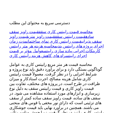
دسترسی سریع به محتوای این مطلب
محاسبه قیمت رابیتس کاری سقف
قیمت راویز سقف
ساده
قیمت رابیتس سقف
قیمت راویز متری
قیمت راویز
سقف پذیرایی
قیمت رابیتس کاری نمای ساختمان
مدت زمان
اجرای پروژه های رابیتس بندی
محاسبه هزینه هر متر رابیتس
کاری
نکات اجرایی پیاده سازی رابیتس
عوامل مؤثر بر قیمت
اجرای رابیتس
راه های کاهش هزینه رابیتس کاری
محاسبه قیمت هر متر مربع رابیتس کاری به عوامل
گوناگونی بستگی دارد و برای برآورد دقیق باید نوع پروژه و
شرایط اجرایی را در نظر گرفت. معمولاً قیمت رابیتس
کاری شامل هزینه مصالح، اجرت استادکار و میزان
ظرافت در طرح است. در پروژه‌ های مختلف، تفاوت بین
قیمت راویز کاری و قیمت رابیتس سقف به دلیل نوع
زیرسازی و ابزارهای مورد استفاده مشاهده می‌ شود. در
سقف‌ های ساده، قیمت راویز سقف ساده کمتر از سقف‌
های تزئینی است که دارای نور مخفی یا قوس‌ های منحنی
می‌ باشند. همچنین در برآورد نهایی باید قیمت جوشکاری
رابیتس کاری را نیز در نظر گرفت، زیرا جوش مناسب تأثیر