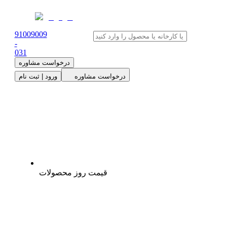
91009009
-
0
31
درخواست مشاوره
درخواست مشاوره
ورود | ثبت نام
قیمت روز محصولات