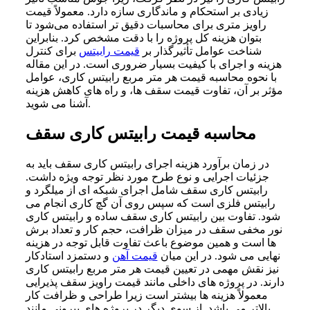
زیادی بر استحکام و ماندگاری سازه دارد. معمولاً قیمت
راویز متری برای محاسبات دقیق‌ تر استفاده می‌شود تا
بتوان هزینه کل پروژه را با دقت مشخص کرد. بنابراین
شناخت عوامل تأثیرگذار بر
قیمت رابیتس
برای کنترل
هزینه و اجرای با کیفیت بسیار ضروری است. در این مقاله
با نحوه محاسبه قیمت هر متر مربع رابیتس کاری، عوامل
مؤثر بر آن، تفاوت قیمت سقف‌ ها، و راه‌ های کاهش هزینه
آشنا می‌ شوید.
محاسبه قیمت رابیتس کاری سقف
در زمان برآورد هزینه اجرای رابیتس کاری سقف باید به
جزئیات اجرایی و نوع طرح مورد نظر توجه ویژه داشت.
رابیتس کاری سقف شامل اجرای شبکه ای از میلگرد و
رابیتس فلزی است که سپس روی آن گچ کاری انجام می
شود. تفاوت بین رابیتس کاری سقف ساده و رابیتس کاری
نور مخفی سقف در میزان ظرافت، حجم کار و تعداد برش
ها است و همین موضوع باعث تفاوت قابل توجه در هزینه
نهایی می شود. در این میان
قیمت آهن
و دستمزد استادکار
نیز نقش مهمی در تعیین قیمت هر متر مربع رابیتس کاری
دارند. در پروژه های داخلی مانند قیمت راویز سقف پذیرایی
معمولاً هزینه ها بیشتر است زیرا طراحی و ظرافت کار
بالاتر می باشد. از سوی دیگر در پروژه های بیرونی مانند