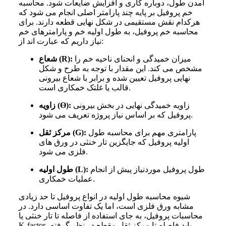
آمدن طول، دوباره‌ کاری و افزایش ضایعات شود. محاسبه
خم پروفیل بر پایه چند پارامتر اصلی انجام می‌ شود که
هرکدام نقش مستقیمی در شکل نهایی قطعه دارند. برای
محاسبه خم پروفیل، به طول اولیه خم و پارامترهای خم
نیاز داریم که عبارت‌ اند از:
میزان خمیدگی و انحنای ناحیه خم را
شعاع (R):
مشخص می‌ کند. این مقدار با توجه به طرح و شکل
نهایی پروفیل تعیین شده و برابر با شعاع بیرونی
قالب یا غلتک خمکاری است.
زاویه خمیدگی نهایی در بخش بیرونی
زاویه (Ɵ):
پروفیل که بر اساس نیاز پروژه تعریف می‌ شود.
پارامتری مهم برای محاسبه طول
مرکز ثقل (G):
اولیه پروفیل که جایگزین تار خنثی در ورق‌ های
فلزی می‌ شود.
طول پروفیل موردنیاز پیش از انجام
طول اولیه (L):
عملیات خمکاری.
شیوه محاسبه طول اولیه در انواع پروفیل تا حد زیادی
مشابه ورق فلزی است، اما یک تفاوت اساسی دارد. در
محاسبات پروفیل، به‌ جای استفاده از فاصله تا تار خنثی یا
K-factor، باید فاصله تا مرکز ثقل مقطع در نظر گرفته