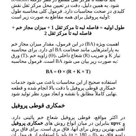
شود. به همین دلیل، دقت در تعیین محل مرکز ثقل نقش
کلیدی در صحت محاسبات دارد. فرمول کلی محاسبه طول
اولیه پروفیل برای همه مقاطع به صورت زیر است:
طول اولیه = فاصله لبه تا مرکز ثقل 1 + میزان مجاز خم +
فاصله لبه تا مرکز ثقل 2
در این فرمول، مقدار میزان مجاز خم (BA) اهمیت ویژه‌
ای دارد. برای محاسبه BA به پارامترهایی مانند ضخامت
ورق (T)، زاویه خم (Ɵ)، شعاع داخلی (R) و ضریب K نیاز
است. فرمول محاسبه BA به صورت زیر بیان می‌ شود:
BA = Ɵ × (R + K × T)
استفاده صحیح از این محاسبات باعث می‌ شود خدمات
خمکاری قوطی پروفیل با دقت بالا انجام شده و قطعه
نهایی کاملاً مطابق با نقشه و ابعاد مورد نظر تولید شود.
خمکاری قوطی پروفیل
در اکثر مواقع، قوطی پروفیل شعاع خم پائینی دارد.
و
خمکاری پروفیل upvc
بنابراین در میان انواع روش‌ های
آهنی بهترین روش برای آنها، فاق ‌بری است. برای فاق‌ بری
باید با استفاده از فرمول آن (α = 180 – β)، زاویه فاق به