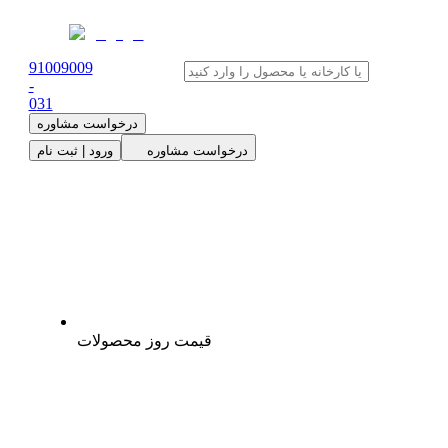
91009009
-
0
31
درخواست مشاوره
درخواست مشاوره
ورود | ثبت نام
قیمت روز محصولات