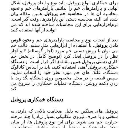
برای خمکاری انواع پروفیل، باید نوع و ابعاد پروفیل، شکل
نهایی و پارامترهای خم را بدانیم. پارامترهای خم و نحوه
محاسبه آن‌ ها در
محاسبه خم پروفیل
همین مقاله بیان
شده‌ اند. البته محاسبه دستی این پارامترها، وقت‌ گیر است.
نرم‌افزارهایی برای این محاسبات ساخته شده‌ اند که می‌
توانید از آنها استفاده کنید.
بعد از انتخاب نوع و محاسبه پارامترهای خم و
نحوه قوس
دادن پروفیل
، با استفاده از ابزارهایی مثل سنبه، قالب خم
و آچار F (آچار گوساله) می‌ توان با روش دستی خم مورد
نظر را در پروفیل ایجاد کرد (توضیح کامل در بخش خم
‌کاری دستی پروفیل همین مقاله). اگر قرار است از دستگاه
خمکاری پروفیل آهنی
استفاده کنید، باید بر اساس کاتالوگ
دستگاه، غلتک‌ های خم مورد نظر خود را انتخاب نمایید.
سپس قطعه را در محل مخصوص روی دستگاه بگذارید. با
زدن دکمه روشن، دستگاه عملیات خمکاری را شروع می‌
کند.
دستگاه خمکاری پروفیل
پروفیل‌ های سنگین به دلیل ضخامت بالایی که دارند، به
‌سختی و با صرف نیروی مکانیکی بسیار زیاد یا چند مرحله
حرارت خم می‌ شوند. برای این نوع پروفیل‌ ها، از میان
روش‌ های خمکاری پروفیل از روش ماشینی استفاده می‌‌