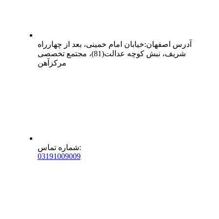
آدرس
اصفهان
:
خیابان امام خمینی، بعد از چهارراه
شریف، نبش کوچه عدالت(81)، مجتمع تخصصی
مرکزآهن
:
شماره تماس
0
31
91009009