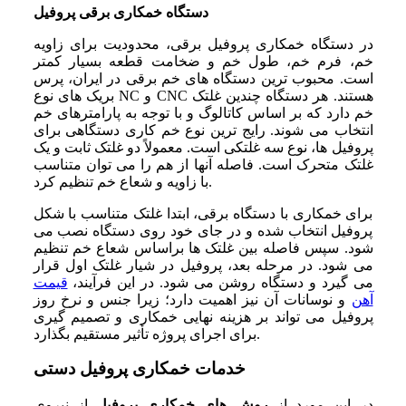
دستگاه خمکاری برقی پروفیل
در دستگاه خمکاری پروفیل برقی، محدودیت برای زاویه
خم، فرم خم، طول خم و ضخامت قطعه بسیار کمتر
است. محبوب‌ ترین دستگاه‌ های خم برقی در ایران، پرس
بریک‌ های نوع NC و CNC هستند. هر دستگاه چندین غلتک
خم دارد که بر اساس کاتالوگ و با توجه به پارامترهای خم
انتخاب می‌ شوند. رایج‌ ترین نوع خم‌ کاری دستگاهی برای
پروفیل‌ ها، نوع سه غلتکی است. معمولاً دو غلتک ثابت و یک
غلتک متحرک است. فاصله آنها از هم را می‌ توان متناسب
با زاویه و شعاع خم تنظیم کرد.
برای خمکاری با دستگاه برقی، ابتدا غلتک متناسب با شکل
پروفیل انتخاب شده و در جای خود روی دستگاه نصب می‌
شود. سپس فاصله بین غلتک‌ ها براساس شعاع خم تنظیم
می‌ شود. در مرحله بعد، پروفیل در شیار غلتک اول قرار
می‌ گیرد و دستگاه روشن می‌ شود. در این فرآیند،
قیمت
آهن
و نوسانات آن نیز اهمیت دارد؛ زیرا جنس و نرخ روز
پروفیل می‌ تواند بر هزینه نهایی خمکاری و تصمیم‌ گیری
برای اجرای پروژه تأثیر مستقیم بگذارد.
خدمات خمکاری پروفیل دستی
در این مورد از
روش ‌های خمکاری پروفیل
از نیروی