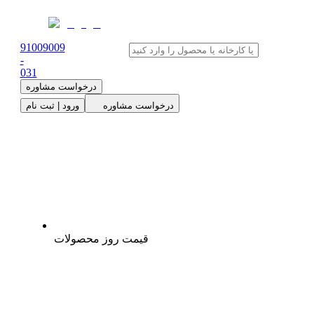
91009009
-
0
31
درخواست مشاوره
درخواست مشاوره
ورود | ثبت نام
قیمت روز محصولات