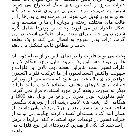
فلزات نسوز از کنسانتره ‌های سنگ استخراج می ‌شوند،
سپس به‌ صورت مواد شیمیایی فرآوری شده و در گام
بعدی به پودر تبدیل می‌ شوند. در مرحله بعدی پودرها را در
قالب ‌های مختلف ریخته و دوباره آن ‌ها را منسجم و به
شکل دلخواه در می ‌آورند. پخت این پودرها شامل گرم
شدن درون قالب برای مدت زمان طولانی است. در زیر
گرما، ذرات پودر شروع به اتصال می ‌کنند و یک قطعه
جامد را مطابق قالب تشکیل می‌ دهند.
پخت می ‌تواند فلزات را در دمای پایین ‌تر از نقطه ذوب آن
‌ها نیز پیوند دهد. این یک مزیت قابل توجه هنگام کار با
فلزات نسوز است. بنابراین نقطه ذوب بالای این فلزات و
سهولت واکنش اکسیداسیون آن ‌ها (ترکیب فلز با اکسیژن
هوا) در دمای بالا باعث می ‌شود که متخصصین از پودر این
فلزات برای کارهای مختلف استفاده کنند و مانند فلزات
دیگر به‌ صورت ریخته ‌گری مورد استفاده قرار نمی ‌گیرند.
علم متالورژی پودر مدرن در واقع در اوایل دهه 1900 و
هنگامی ‌که رشته‌ های لامپ رشته ‌ای از پودرهای تنگستن
ساخته شدند ابداع شد و بعد از آن کاربرد فراوانی داشت. از
همان ابتدا که دانشمندان کشف کردند چگونه می ‌توانند از
فلزات نسوز در تولیدات خود استفاده کنند ابزارهای برش
را ساختند که یکی از بهترین کاربردهای این نوع فلزات می
‌باشند.