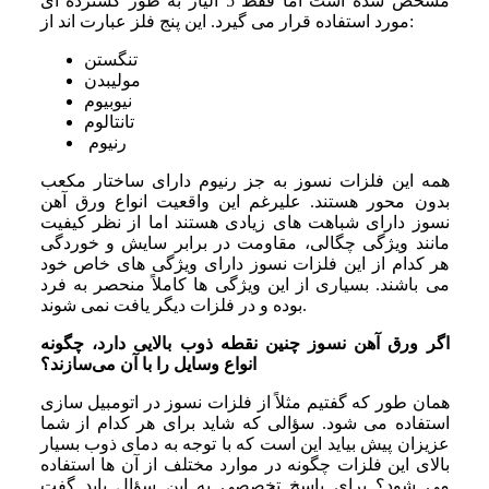
مشخص شده‌ است اما فقط 5 آلیاژ به‌ طور گسترده ‌ای
مورد استفاده قرار می ‌گیرد. این پنج فلز عبارت ‌اند از:
تنگستن
مولیبدن
نیوبیوم
تانتالوم
رنیوم
همه این فلزات نسوز به ‌جز رنیوم دارای ساختار مکعب
بدون محور هستند. علیرغم این واقعیت انواع ورق آهن
نسوز دارای شباهت ‌های زیادی هستند اما از نظر کیفیت
مانند ویژگی چگالی، مقاومت در برابر سایش و خوردگی
هر کدام از این فلزات نسوز دارای ویژگی‌ های خاص خود
می ‌باشند. بسیاری از این ویژگی ‌ها کاملاً منحصر به ‌فرد
بوده و در فلزات دیگر یافت نمی ‌شوند.
اگر ورق آهن نسوز چنین نقطه ذوب بالایی دارد، چگونه
انواع وسایل را با آن می‌سازند؟
همان‌ طور که گفتیم مثلاً از فلزات نسوز در اتومبیل‌ سازی
استفاده می‌ شود. سؤالی که شاید برای هر کدام از شما
عزیزان پیش بیاید این است که با توجه به دمای ذوب بسیار
بالای این فلزات چگونه در موارد مختلف از آن ‌ها استفاده
می ‌شود؟ برای پاسخ تخصصی به این سؤال باید گفت