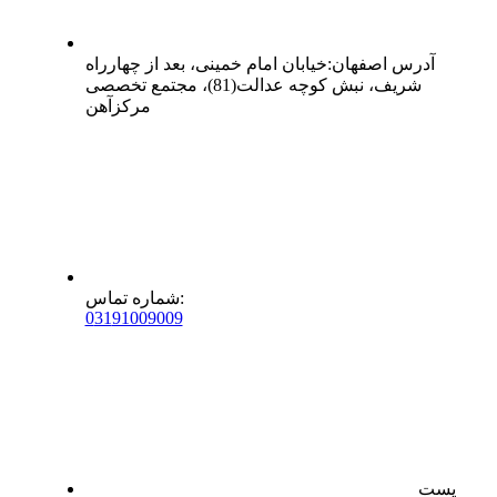
آدرس
اصفهان
:
خیابان امام خمینی، بعد از چهارراه
شریف، نبش کوچه عدالت(81)، مجتمع تخصصی
مرکزآهن
:
شماره تماس
0
31
91009009
پست