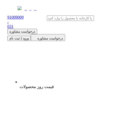
91009009
-
0
31
درخواست مشاوره
درخواست مشاوره
ورود | ثبت نام
قیمت روز محصولات