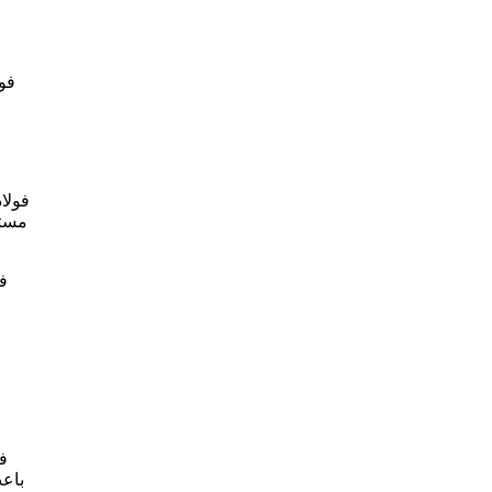
فو
فولا
مستق
ف
فو
باع