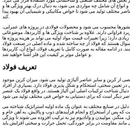
 بخش های مختلف صنعتی و ساختمانی مورد استفاده قرار می گیرد.
و انواع آن شامل چه مواردی می شود، به دنبال درک بهتر ویژگی ها و
ناصر مختلف تولید می شود تا خواص مکانیکی و شیمیایی آن بهبود پیدا
کند.
ز کشورها محسوب می شود و محصولات فولادی در پروژه های عمرانی،
د فراوانی دارند. علاوه بر شناخت ویژگی ها و کاربردها، موضوعاتی
یادی دارد؛ زیرا تغییرات قیمت مواد اولیه می تواند بر هزینه پروژه ها
ن سوال هستند که فولاد از چه ساخته شده و ماده اصلی در صنعت فولاد
شند. در ادامه مقاله به صورت کامل با تعریف فولاد، انواع آن، کاربردها
و عوامل موثر بر کیفیت این فلز آشنا خواهید شد.
تعریف فولاد
صی از کربن و سایر عناصر آلیاژی تولید می شود. میزان کربن موجود
 مقدار نقش مهمی در تعیین سختی، استحکام و شکل پذیری فولاد دارد. بسیاری از افراد
نبال شناخت ترکیبات اصلی این آلیاژ هستند. در واقع فولاد یک عنصر
دلیل در صنایع مختلف به عنوان یک ماده اولیه استراتژیک شناخته می
ه پس از استخراج و انجام فرآیندهای ذوب و پالایش، به آهن خام و
، منگنز، مولیبدن و وانادیوم نیز به ترکیب افزوده می شوند تا ویژگی