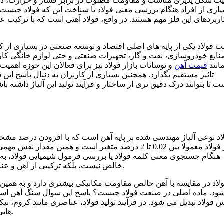
یت شکل پذیری مناسب و مقاومت مطلوب در برابر فشار و حرارت، در
اری از افراد هنگام بررسی معنی فولاد یا شناخت این که فولاد چیست 
ربردهای این فلز مهم هستند. در واقع، فولاد آهنی است که با ترکیب ع
 فولاد یکی از پایه های اصلی اقتصاد و توسعه صنعتی در بسیاری ا
ایع خودروسازی، نفت و گاز، تجهیزات صنعتی و حتی لوازم خانگی کاربر
انند
قیمت آهن
و نوسانات بازار فولاد نیز برای فعالان این حوزه اهمیت ز
تاثیر مستقیم بگذارد. همچنین بسیاری از کاربران به دنبال پاسخ ای
 تا بتوانند درک دقیق تری از ساختار و فرآیند تولید این آلیاژ داشته با
اد نوعی آلیاژ مهندسی شده بر پایه آهن است که با افزودن درصد مشخ
در فولاد معمولا بین 0.02 تا 2 درصد متغیر است و همین
هنگام جستجوی معنی کلمه فولاد یا بررسی فرمول شیمیایی فولاد، به د
خالص نیست، بلکه ترکیبی از آهن و عناصر دیگر است که برای دستیابی به خواص فنی مختلف تولید می شود.
لاد در مقایسه با آهن خالص مقاومت مکانیکی بیشتری دارد و به همین 
ود. ماده اصلی در صنعت فولاد چیست؟ پاسخ این سوال سنگ آهن است ک
فولاد تبدیل می شود. در فرآیند تولید فولاد، عناصری مانند کروم، نیکل
هایی مانند مقاومت در برابر خوردگی، تحمل حرارت و سختی افزایش یابد.