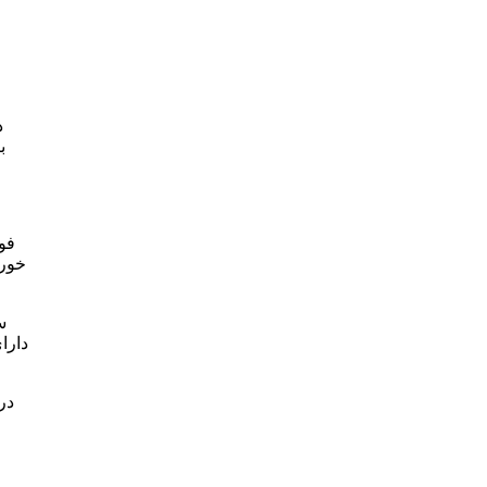
د
ب
خورد
س
دارا
در