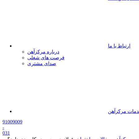
ارتباط با ما
درباره مرکزآهن
فرصت های شغلی
صدای مشتری
مات مرکزآهن
91009009
-
0
31