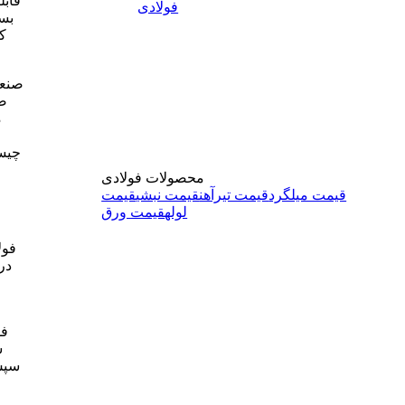
قابل
فولادی
بسی
کا
صنعت
صن
م
چیست
محصولات فولادی
قیمت میلگرد
قیمت تیرآهن
قیمت نبشی
قیمت
لوله
قیمت ورق
فول
فو
ش
سپس 