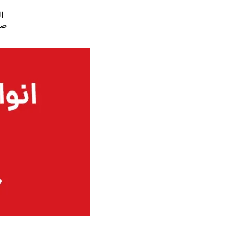
ا
صنع