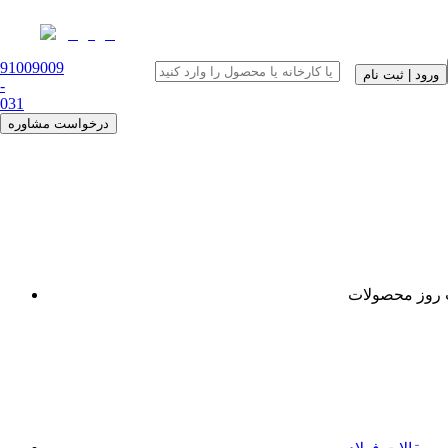
91009009
ورود | ثبت نام
-
0
31
درخواست مشاوره
روز محصولات