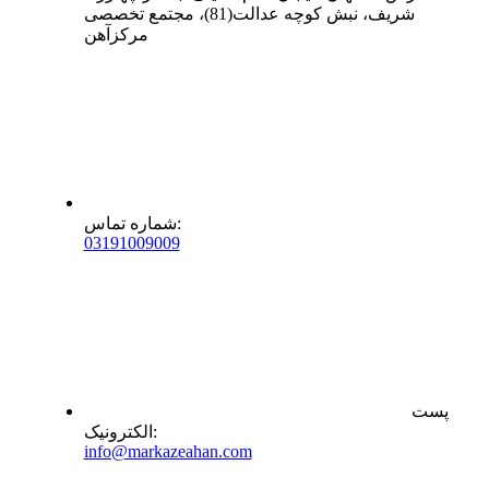
شریف، نبش کوچه عدالت(81)، مجتمع تخصصی
مرکزآهن
:
شماره تماس
0
31
91009009
پست
:
الکترونیک
info@markazeahan.com