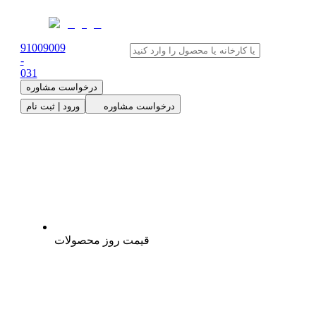
91009009
-
0
31
درخواست مشاوره
درخواست مشاوره
ورود | ثبت نام
قیمت روز محصولات