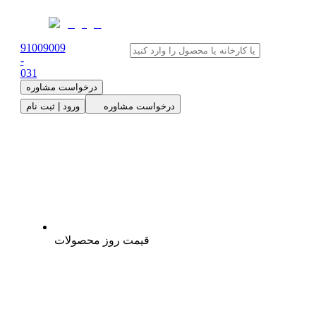
91009009
-
0
31
درخواست مشاوره
درخواست مشاوره
ورود | ثبت نام
قیمت روز محصولات