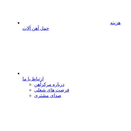
هزینه
حمل آهن آلات
ارتباط با ما
درباره مرکزآهن
فرصت های شغلی
صدای مشتری