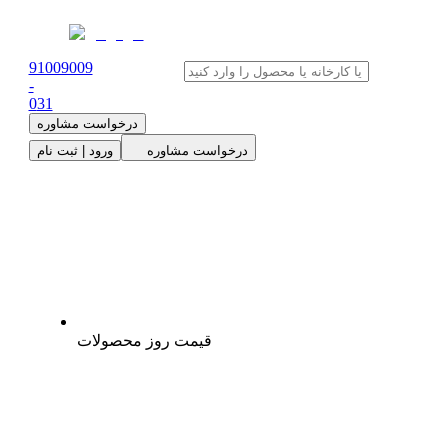
91009009
-
0
31
درخواست مشاوره
درخواست مشاوره
ورود | ثبت نام
قیمت روز محصولات