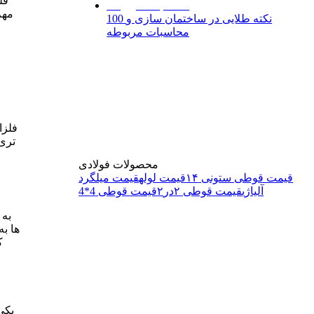
فل
مهم
100 نکته طلایی در ساختمان سازی و
محاسبات مربوطه
فلزا
تری 
محصولات فولادی
قیمت قوطی ستونی ۱۴
قیمت لوله
قیمت میلگرد
آلیاژی
قیمت قوطی ۲در۲
قیمت قوطی 4*4
به 
ها به
ک
یکی