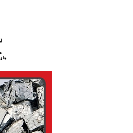
آ
مو
های 