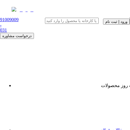
91009009
ورود | ثبت نام
-
0
31
درخواست مشاوره
روز محصولات