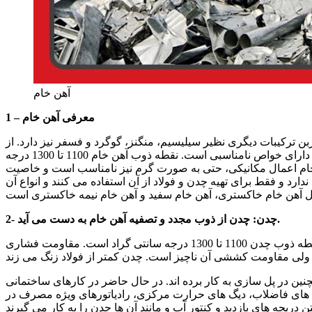
آهن خام
1 – معرفی آهن خام
تا 25/4 درصد است و علاوه بر کربن ترکیبات دیگری نظیر سیلیسیم، منگنز، گوگرد و فسفر نیز دارد. از
لحاظ اعمال مکانیکی مانند نوردکاری، چکش کاری، پرس کاری و غیره دارای خواص نامناسبی است. نقطه ذوب آهن خام 1100 تا 1300 درجه
انجام اعمال مکانیکی، حتی به صورت گرم نیز نامناسب است و خاصیت
 و فقط برای تهیه چدن و فولاد از آن استفاده می کنند و انواع آن
2- چدن: چدن از ذوب مجدد و تصفیه آهن خام به دست می آید.
ویژگی ها: مقدار کربن آن 3 الی 4 درصد است. چدن ترد و شکننده است. نقطه ذوب چدن 1100 تا 1300 درجه سانتی گراد است. مقاومت فشاری
ن در پل سازی به کار برده اند. در حال حاضر در کارهای ساختمانی
له های فاضلاب، دیگ های حرارت مرکزی، رادیاتورهای ویژه مصرف در