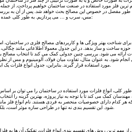
زات به صورت خالص و یا به صورت ترکیبی از چند فلز در ساختمان مورد 
 ترین فلز مورد استفاده در صنعت ساختمان خواهیم پرداخت. از جمله مص
طور مفصل در خصوص این مصالح بحث خواهد شد. پس از آن به بررسی س
مس، سرب و … می پردازیم. به طور کلی عمده ترین و معمول ترین مصالح فلزی و انواع فلزات به شرح زیر می باشد:
برای شناخت بهتر ویژگی ها و کاربردهای مصالح فلزی در ساختمان، استف
حوزه ساخت و ساز بدهد. در این جدول معمولا اطلاعاتی مانند چگالی، 
ت ارائه می شود. بررسی چنین جدولی کمک می کند تا انتخاب مصالح با 
انجام شود. به عنوان مثال، تفاوت میان فولاد، آلومینیوم و مس از
مورد استفاده قرار گیرند. بنابراین، جدول انواع فلزات یک ابزار کاربردی برای مقایسه و تصمیم گیری مهندسی محسوب می شود.
طور کلی، انواع فلزات مورد استفاده در ساختمان را می توان بر اساس
 مهندسان کمک می کند تا با توجه به نیاز پروژه، بهترین گزینه را انتخ
ه هر کدام دارای خصوصیات منحصر به فردی هستند. نام انواع فلز مانند
شود. این تقسیم بندی نه تنها در طراحی سازه موثر است، بلکه در تعیین هزینه، دوام و عملکرد نهایی ساختمان نیز نقش مهمی دارد.
 از مهم ترین روش های تقسیم بندی انواع فلزات، تفکیک آن ها به فلزا