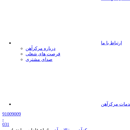
ارتباط با ما
درباره مرکزآهن
فرصت های شغلی
صدای مشتری
مات مرکزآهن
91009009
-
0
31