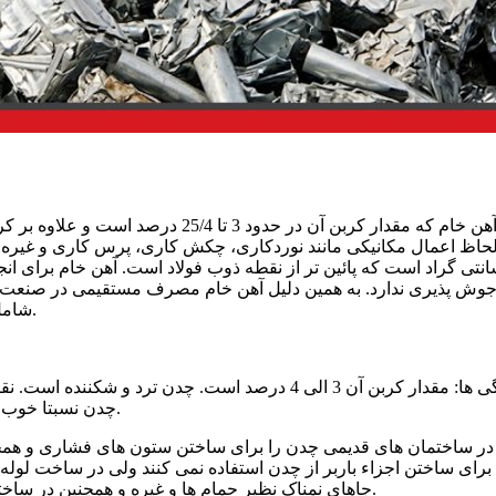
آهن خام که مقدار کربن آن در حدود 3 
نتی گراد است که پائین تر از نقطه ذوب فولاد است. آهن خام برای 
وش پذیری ندارد. به همین دلیل آهن خام مصرف مستقیمی در صنعت ندارد
شامل آهن خام خاکستری، آهن خام سفید و آهن خام نیمه خاکستری است.
چدن نسبتا خوب ولی مقاومت کششی آن ناچیز است. چدن کمتر از فولاد زنگ می زند.
در ساختمان های قدیمی چدن را برای ساختن ستون های فشاری و همچنی
برای ساختن اجزاء باربر از چدن استفاده نمی کنند ولی در ساخت لو
جاهای نمناک نظیر حمام ها و غیره و همچنین در ساختن دریچه های بازدید و کنتور آب و مانند آن ها چدن را به کار می گیرند.