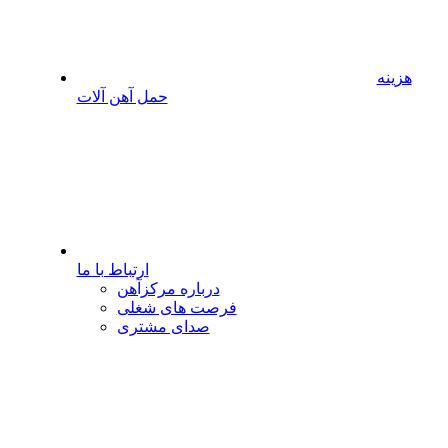
هزینه
حمل آهن آلات
ارتباط با ما
درباره مرکزآهن
فرصت های شغلی
صدای مشتری