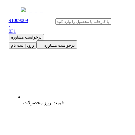
91009009
-
0
31
درخواست مشاوره
درخواست مشاوره
ورود | ثبت نام
قیمت روز محصولات