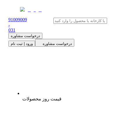
91009009
-
0
31
درخواست مشاوره
درخواست مشاوره
ورود | ثبت نام
قیمت روز محصولات