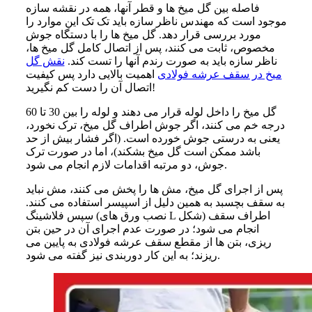
فاصله بین گل میخ ها و قطر آنها، همه در نقشه سازه
موجود است که مهندس ناظر سازه باید تک تک این موارد را
مورد بررسی قرار دهد. گل میخ ها را با دستگاه جوش
مخصوص، ثابت می کنند، پس از اتصال کامل گل میخ ها،
ناظر سازه باید به صورت رندم آنها را تست کند.
نقش گل
میخ در سقف عرشه فولادی
اهمیت بالایی دارد پس کیفیت
اتصال آن را دست کم نگیرید!
گل میخ را داخل لوله قرار می دهند و لوله را بین 30 تا 60
درجه خم می کنند، اگر جوش اطراف گل میخ، ترک نخورد،
یعنی به درستی جوش خورده است. (اگر فشار بیش از حد
باشد ممکن است گل میخ بشکند)، اما در صورت ترک
جوش، دو مرتبه اقدامات لازم انجام می شود.
پس از اجرای گل میخ، مش ها را پخش می کنند، مش نباید
به سقف بچسبد به همین دلیل از اسپیسر استفاده می کنند.
سپس فلاشینگ (نصب ورق های L شکل) اطراف سقف
انجام می شود؛ در صورت عدم اجرای آن در حین بتن
ریزی، بتن ها از مقطع سقف عرشه فولادی به پایین می
ریزند؛ به این کار دوربندی نیز گفته می شود.