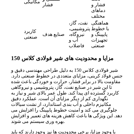
مکانیکی
فشار و
فشار
دماهای
مختلف
هماهنگی
نفت، گاز،
با خطوط
پتروشیمی،
کاربرد
پایپینگ و
نیروگاه،
صنایع هدف
صنعتی
تجهیزات
آب و
صنعتی
فاضلاب
مزایا و محدودیت‌ های شیر فولادی کلاس 150
شیر فولادی کلاس 150 به دلیل طراحی مهندسی دقیق و
جنس فولاد کربنی، مزایای متعددی در خطوط صنعتی دارد.
مقاومت بالا در برابر فشار، حرارت و خوردگی باعث شده
تا این شیر در صنایع نفت، گاز، پتروشیمی و نیروگاهی
کاربرد گسترده‌ ای پیدا کند. طول عمر بالای شیر و نیاز به
نگهداری کم از دیگر مزایای آن است. عملکرد دقیق
مکانیزم داخلی و آب‌ بندی استاندارد، از نشت سیالات
جلوگیری می‌ کند و امنیت خطوط پایپینگ را افزایش می‌
دهد. این ویژگی‌ ها باعث کاهش هزینه‌ های تعمیر و افزایش
بهره‌ وری سیستم می‌ شوند.
با وجود مزایا، برخی محدودیت‌ ها نیز وجود دارند که باید