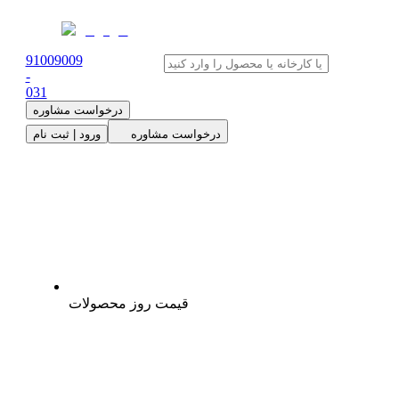
91009009
-
0
31
درخواست مشاوره
درخواست مشاوره
ورود | ثبت نام
قیمت روز محصولات