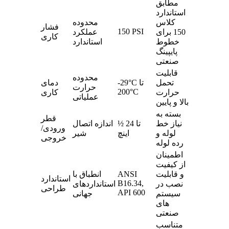
مطابق
استاندارد
کلاس
محدوده
فشار
150 PSI
150 برای
عملکرد
کاری
خطوط
استاندارد
پایپینگ
صنعتی
قابلیت
محدوده
تحمل
-29°C تا
دمای
حرارت
200°C
حرارت
کاری
عملیاتی
بالا و پایین
بسته به
قطر
نیاز خط
½ تا 24
اندازه اتصال
ورودی/
لوله و
اینچ
شیر
خروجی
رده لوله
اطمینان
از کیفیت
و قابلیت
ANSI
انطباق با
استاندارد
B16.34,
نصب در
استانداردهای
طراحی
API 600
سیستم‌
جهانی
های
صنعتی
متناسب