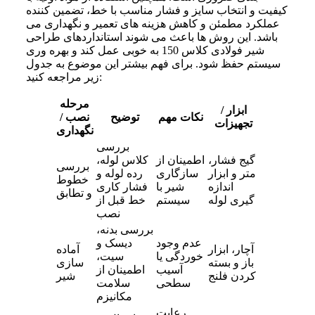
کیفیت و انتخاب سایز و فشار مناسب با خط، تضمین‌ کننده
عملکرد مطمئن و کاهش هزینه‌ های تعمیر و نگهداری می‌
باشد. این روش‌ ها باعث می‌ شوند استانداردهای طراحی
شیر فولادی کلاس 150 به خوبی عمل کند و بهره‌ وری
سیستم حفظ شود. برای فهم بیشتر این موضوع به جدول
زیر مراجعه کنید:
مرحله
ابزار /
نکات مهم
توضیح
نصب /
تجهیزات
نگهداری
بررسی
گیج فشار،
اطمینان از
کلاس لوله،
بررسی
متر و ابزار
سازگاری
رده لوله و
خطوط
اندازه‌
شیر با
فشار کاری
و تطابق
گیری لوله
سیستم
خط قبل از
نصب
بررسی بدنه،
عدم وجود
دیسک و
آچار، ابزار
آماده‌
خوردگی یا
سیت،
باز و بسته
سازی
آسیب
اطمینان از
کردن فلنج
شیر
سطحی
سلامت
مکانیزم
رعایت