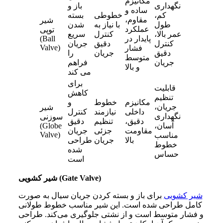
مکانیزم
نگهداری
باز و
ساده و
کم،
خطوطی
بسته
مقاوم،
شیر
طول
با نیاز به
شدن
عملکرد
توپی
عمر بالا،
کنترل
سریع
پایدار در
(Ball
کنترل
دقیق
جریان
Valve)
فشار
دقیق
جریان
را
متوسط
جریان
فراهم
و بالا
می‌ کند
برای
قابلیت
کاهش
تنظیم
مکانیزم
خطوط
و
جریان،
شیر
داخلی
نیازمند
کنترل
نگهداری
سوزنی
دقیق،
تنظیم
دقیق
آسان،
(Globe
مقاومت
جزئی
جریان
Valve)
مناسب
بالا
جریان
طراحی
خطوط
شده
حساس
است
شیر کشویی (Gate Valve)
شیر کشویی
برای باز و بسته کردن جریان سیال به‌ صورت
کامل طراحی شده است. این شیر مناسب خطوط طولانی
و فشار متوسط است و از نشتی جلوگیری می‌کند. طراحی