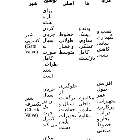
مزایا
توضیح
ها
اصلی
شیر
برای
باز و
بسته
بدنه و
کردن
نصب و
دیسک
خطوط
جریان
شیر
نگهداری
مقاوم،
طولانی
سیال
کشویی
ساده،
عملکرد
و فشار
به‌
(Gate
کاهش
Valve)
کامل
متوسط
صورت
نشتی
باز/بسته
کامل
طراحی
شده
است
افزایش
جلوگیری
طول
جریان
از
عمر
سیال
مکانیزم
برگشت
شیر
تجهیزات،
را در
داخلی
سیال و
یکطرفه
پرکاربرد
یک
ساده و
حفاظت
(Check
در آب،
جهت
Valve)
مقاوم
تجهیزات
بخار و
کنترل
پایین
خطوط
می‌ کند
دست
صنعتی
امکان