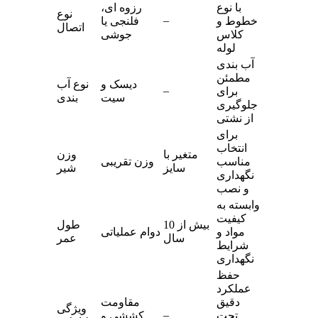
با نوع
رزوه‌ ای،
نوع
–
خطوط و
فلنجی یا
اتصال
کلاس
جوشی
لوله
آب‌ بندی
مطمئن
دیسک و
نوع آب‌
–
برای
سیت
بندی
جلوگیری
از نشتی
برای
انتخاب
متغیر با
وزن
مناسب
وزن تقریبی
سایز
شیر
نگهداری
و نصب
وابسته به
کیفیت
بیش از 10
طول
مواد و
دوام عملیاتی
سال
عمر
شرایط
نگهداری
حفظ
عملکرد
دقیق
مقاومت
ویژگی
–
تحت
کششی و