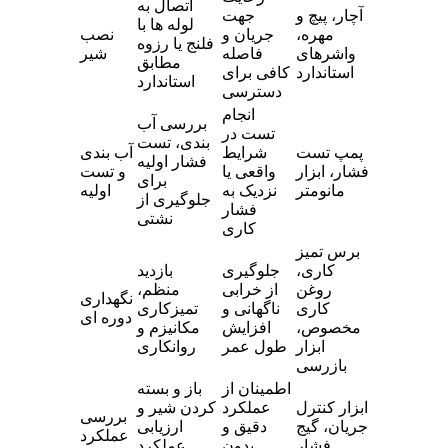
اتصال به
آچار، پیچ و
جهت
لوله‌ ها با
مهره،
جریان و
نصب
فلنج یا رزوه
واشرهای
فاصله
شیر
مطابق
استاندارد
کافی برای
استاندارد
دسترسی
انجام
بررسی آب‌
تست در
بندی، تست
پمپ تست
شرایط
آب‌ بندی
فشار اولیه
فشار، ابزار
واقعی یا
و تست
برای
مانومتر
نزدیک به
اولیه
جلوگیری از
فشار
نشتی
کاری
برس تمیز
کاری،
جلوگیری
بازدید
روغن‌
از خرابی
منظم،
نگهداری
کاری
ناگهانی و
تمیزکاری
دوره‌ ای
مخصوص،
افزایش
مکانیزم و
ابزار
طول عمر
روانکاری
بازرسی
اطمینان از
باز و بسته
ابزار کنترل
عملکرد
کردن شیر و
بررسی
جریان، گیج
دقیق و
ارزیابی
عملکرد
فشار
بدون
عملکرد