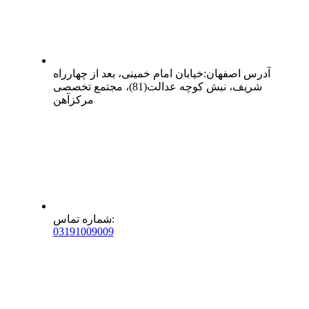
آدرس
اصفهان
:
خیابان امام خمینی، بعد از چهارراه
شریف، نبش کوچه عدالت(81)، مجتمع تخصصی
مرکزآهن
:
شماره تماس
0
31
91009009