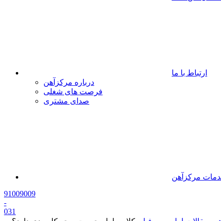
ارتباط با ما
درباره مرکزآهن
فرصت های شغلی
صدای مشتری
مات مرکزآهن
91009009
-
0
31