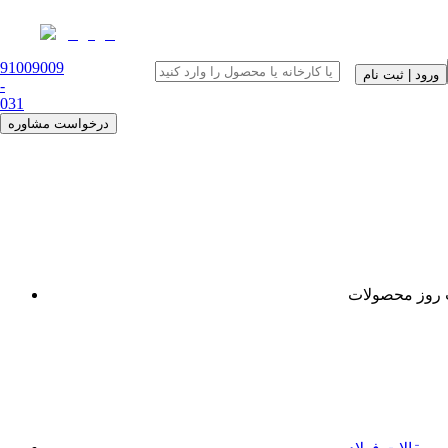
91009009
ورود | ثبت نام
-
0
31
درخواست مشاوره
روز محصولات