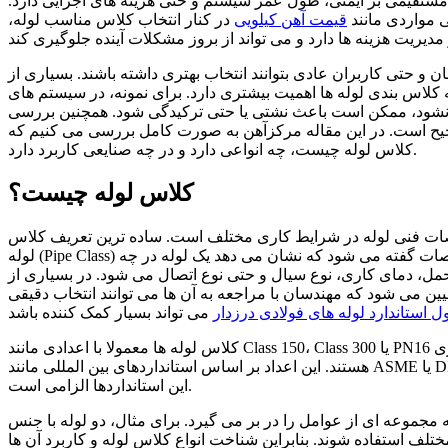
مستقیمی بر ایمنی، طول عمر سیستم و حتی هزینه های اجرایی دارد.
ی مواردی مانند
قیمت آهن کیلویی
در کنار انتخاب کلاس مناسب لوله،
 حتی کاربران عادی بتوانند انتخاب بهتری داشته باشند. بسیاری از
 کلاس بندی لوله ها اهمیت بیشتری دارد. برای نمونه، در سیستم های
ب نشود، ممکن است باعث نشتی یا حتی ترکیدگی شود. همچنین بررسی
یح است. در این مقاله مرکزآهن به صورت کامل بررسی می کنیم که
کلاس لوله چیست، چه انواعی دارد و در چه صنایعی کاربرد دارد.
کلاس لوله چیست؟
ت فنی لوله در شرایط کاری مختلف است. ساده ترین تعریف کلاس
لوله (Pipe Class) آن است که بگوییم کلاس لوله ها به مجموعه ای از استانداردها و مشخصات گفته می شود که نشان می دهد یک لوله در چه
، دمای کاری، نوع سیال و حتی نوع اتصال می شود. در بسیاری از
 می شود که مهندسان با مراجعه به آن ها می توانند انتخاب دقیقی
 استاندارد لوله های فولادی درزدار
کلاس لوله ها معمولا با اعدادی مانند Class 150، Class 300 یا PN16 مشخص می شوند که هر کدام نشان دهنده محدوده خاصی از فشار کاری
هستند. این اعداد بر اساس استانداردهای بین المللی مانند ASME یا DIN تعریف شده اند. به همین دلیل، در پروژه های بزرگ صنعتی، استفاده از
این استانداردها الزامی است.
جموعه ای از عوامل را در بر می گیرد. برای مثال، دو لوله با جنس
ف استفاده شوند. بنابراین شناخت انواع کلاس لوله و کاربرد آن ها