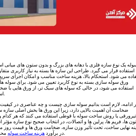
وله یک نوع سازه فلزی با دهانه های بزرگ و بدون ستون های میانی
استفاده قرار می گیرد. طراحی این سازه ها بسته به نیاز کاربری متفاو
اده می شود. استحکام بالا، هزینه ساخت مناسب و امکان اجرای سری
ورق سوله سازی بسته به نوع کاربرد تعیین می شود. برای سوله های
استفاده می شود، در حالی که سوله های سبک تر، از ورق هایی با ضخ
“Steel Structure Shed” است که در اسناد فنی بین‌ المللی به‌ کار می‌ رود.
 ادامه، لازم است بدانیم سوله‌ سازی چیست و چه عناصری در کیفیت نه
ضخامت آن اهمیت بالایی دارد، زیرا این ورق‌ ها بخش اصلی سازه سو
تیرورقی یا روش ساخت سوله با قوطی استفاده می‌ کنند که هر کدام و
ن‌ ها، فریم‌ ها، پرلین‌ ها و اتصالات، در انتخاب صحیح نوع سازه مؤثر 
نه نهایی ساخت، تحت تأثیر وزن سازه، ضخامت ورق‌ ها و قیمت روز مت
محسوب می‌ شوند و باید قبل از شروع پروژه به‌ طور دقیق بررسی شوند.
در برآورد
هزینه ساخت سوله