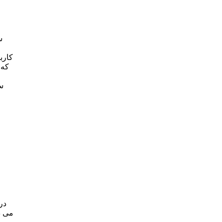
س
کارب
که 
س
در
می‌ 