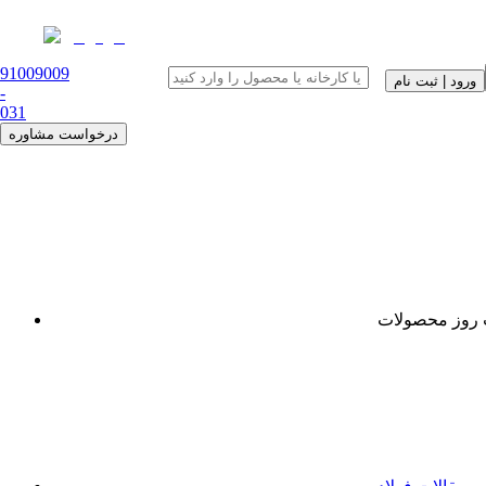
91009009
ورود | ثبت نام
-
0
31
درخواست مشاوره
روز محصولات