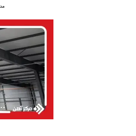
ا
مدل