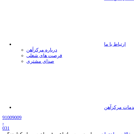
ارتباط با ما
درباره مرکزآهن
فرصت های شغلی
صدای مشتری
مات مرکزآهن
91009009
-
0
31