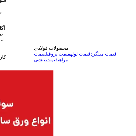
سول
م
آگا
صن
انت
محصولات فولادی
قیمت میلگرد
قیمت لوله
قیمت پروفیل
قیمت
کارب
تیرآهن
قیمت نبشی