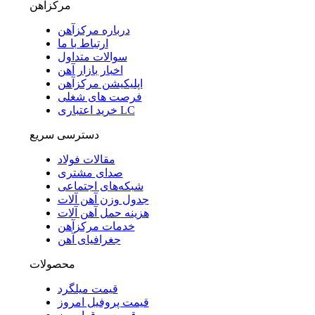
مرکزآهن
درباره مرکزآهن
ارتباط با ما
سوالات متداول
اخبار بازار آهن
اپلیکیشن مرکزآهن
فرصت های شغلی
خرید اعتباری LC
دسترسی سریع
مقالات فولاد
صدای مشتری
شبکه‌های اجتماعی
جدول وزن آهن آلات
هزینه حمل آهن آلات
خدمات مرکزآهن
جغرافیای آهن
محصولات
قیمت میلگرد
قیمت پروفیل امروز