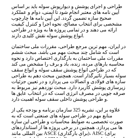
طراحی و اجرای پوشش و دیوارپوش سوله باید بر اساس
آیین نامه های معتبر انجام شود تا ایمنی، دوام و عملکرد
صحیح سازه تضمین گردد. این آیین نامه ها چارچوب
مشخصی برای انتخاب مصالح، نحوه اجرا و کنترل کیفیت
ارائه می دهند و در تمامی پروژه ها به ویژه در طراحی
انواع پوشش سوله نقش کلیدی دارند.
در ایران، مهم ترین مرجع طراحی، مقررات ملی ساختمان
است که شامل چند مبحث مهم می باشد. مبحث ششم
مقررات ملی ساختمان به بارگذاری اختصاص دارد و نحوه
محاسبه بارهای مرده، زنده، باد و برف را مشخص می کند
که در طراحی انواع پوشش سقف سوله و انواع سقف
سوله بسیار تاثیرگذار است. همچنین مبحث دهم به طراحی
سازه های فولادی و اتصالات می پردازد و در تعیین جزئیات
زیرسازی پوشش کاربرد دارد. مبحث نوزدهم نیز مربوط به
صرفه جویی در مصرف انرژی است که در انتخاب عایق ها
و طراحی پوشش داخلی سقف سوله اهمیت دارد.
علاوه بر این، نشریه 325 سازمان برنامه و بودجه یکی از
منابع مهم در طراحی سوله های صنعتی است که به
صورت تخصصی به ضوابط محاسبات و طراحی این سازه
ها می پردازد. همچنین در برخی پروژه ها از استانداردهای
بین المللی مانند ASCE (برای بارگذاری)، AISC (برای