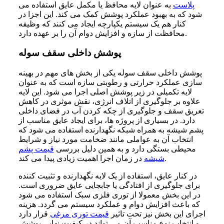
پلاست
به عنوان لایه محافظ یا مکمل عایق استفاده می
شود که به بهبود عملکرد پوشش کمک می کند. این اجزا در
کنار هم یک سیستم یکپارچه ایجاد می کنند که وظیفه
محافظت از سازه و افزایش دوام آن را بر عهده دارد.
پوشش داخلی سقف سوله
پوشش داخلی سقف سوله یکی از بخش های مهم در بهینه
سازی عملکرد حرارتی و رطوبتی سازه است که به عنوان
لایه تکمیلی در زیر پوشش اصلی اجرا می شود. این لایه
علاوه بر جلوگیری از اتلاف انرژی، نقش موثری در کاهش
تعریق سقف و جلوگیری از چکه کردن آب در فضای داخلی
دارد. در بسیاری از پروژه ها، برای ایجاد عایق مناسب از
پشم شیشه به همراه شبکه نگهدارنده استفاده می شود که
انتخاب آن به عواملی مانند ضخامت مورد نیاز و شرایط
محیطی بستگی دارد و به همین دلیل بررسی
قیمت پشم
در زمان اجرا اهمیت زیادی پیدا می کند.
شیشه
در کنار عایق، استفاده از یک لایه نگهدارنده و تثبیت کننده
برای جلوگیری از افتادگی یا جابجایی عایق ضروری است.
در این بخش معمولا از توری فلزی سبک استفاده می شود
که باعث افزایش دوام و عملکرد سیستم می گردد. هزینه
اجرای این بخش نیز تحت تاثیر
قیمت توری مرغی
قرار دارد
و انتخاب نوع مناسب آن می تواند در کیفیت نهایی پوشش