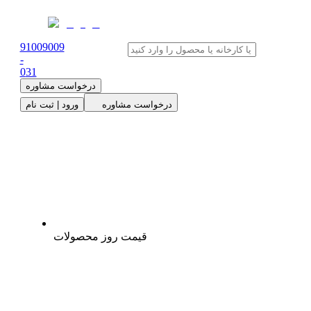
91009009
-
0
31
درخواست مشاوره
درخواست مشاوره
ورود | ثبت نام
قیمت روز محصولات