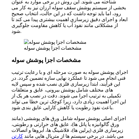
شناخته می شوند. این روش در برخی موارد به عنوان
بخشی از سیستم پوشش سقف سوله ارزان نیز به کار می
رود، اما باید توجه داشت که در این حالت، انتخاب صحیح
ابعاد و اجرای دقیق زیرسازی اهمیت بیشتری پیدا می کند تا
از مشکلاتی مانند نفوذ آب یا کاهش مقاومت جلوگیری
شود.
مشخصات اجزا پوشش سوله
مشخصات اجزا پوشش سوله
اجرای پوشش سوله به صورت مرحله ای و با رعایت ترتیب
فنی انجام می شود تا عملکرد نهایی سازه تضمین گردد. در
این فرآیند، ابتدا زیرسازی فلزی نصب شده و سپس لایه
های مختلف شامل پوشش بیرونی، عایق و متعلقات
تکمیلی به ترتیب اجرا می شوند. دقت در نصب هر یک از
این اجزا اهمیت زیادی دارد، زیرا کوچک ترین خطا می تواند
باعث نفوذ رطوبت یا کاهش کارایی عایق بندی شود.
اجزای اصلی پوشش سوله شامل ورق های پوششی (مانند
ورق گالوانیزه یا پانل ها)، عایق های حرارتی و رطوبتی،
زیرسازی فلزی (پرلین ها)، فلاشینگ ها، آبروها و اتصالات
می باشد. در برخی سیستم ها از متریال هایی مانند
کارتن