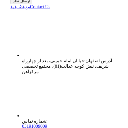
ارسال نظر
Contact Us
ارتباط باما
آدرس
اصفهان
:
خیابان امام خمینی، بعد از چهارراه
شریف، نبش کوچه عدالت(81)، مجتمع تخصصی
مرکزآهن
:
شماره تماس
0
31
91009009