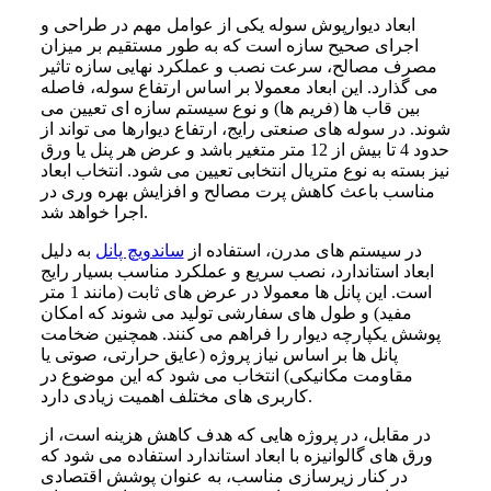
ابعاد دیوارپوش سوله یکی از عوامل مهم در طراحی و
اجرای صحیح سازه است که به طور مستقیم بر میزان
مصرف مصالح، سرعت نصب و عملکرد نهایی سازه تاثیر
می گذارد. این ابعاد معمولا بر اساس ارتفاع سوله، فاصله
بین قاب ها (فریم ها) و نوع سیستم سازه ای تعیین می
شوند. در سوله های صنعتی رایج، ارتفاع دیوارها می تواند از
حدود 4 تا بیش از 12 متر متغیر باشد و عرض هر پنل یا ورق
نیز بسته به نوع متریال انتخابی تعیین می شود. انتخاب ابعاد
مناسب باعث کاهش پرت مصالح و افزایش بهره وری در
اجرا خواهد شد.
در سیستم های مدرن، استفاده از
ساندویچ پانل
به دلیل
ابعاد استاندارد، نصب سریع و عملکرد مناسب بسیار رایج
است. این پانل ها معمولا در عرض های ثابت (مانند 1 متر
مفید) و طول های سفارشی تولید می شوند که امکان
پوشش یکپارچه دیوار را فراهم می کنند. همچنین ضخامت
پانل ها بر اساس نیاز پروژه (عایق حرارتی، صوتی یا
مقاومت مکانیکی) انتخاب می شود که این موضوع در
کاربری های مختلف اهمیت زیادی دارد.
در مقابل، در پروژه هایی که هدف کاهش هزینه است، از
ورق های گالوانیزه با ابعاد استاندارد استفاده می شود که
در کنار زیرسازی مناسب، به عنوان پوشش اقتصادی