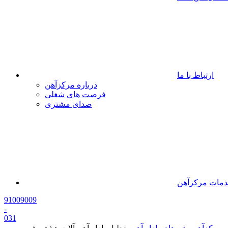
ارتباط با ما
درباره مرکزآهن
فرصت های شغلی
صدای مشتری
مات مرکزآهن
91009009
-
0
31