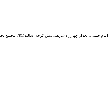
ام خمینی، بعد از چهارراه شریف، نبش کوچه عدالت(81)، مجتمع تخصصی مرکزآهن