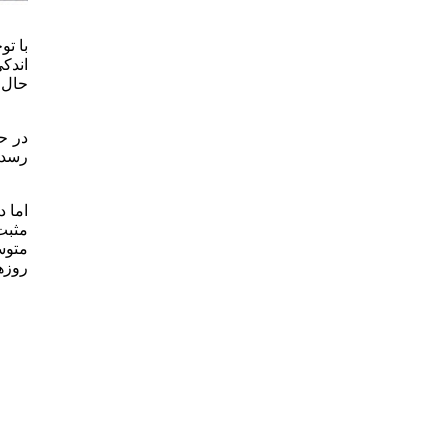
با تو
اندک
در ح
رسد 
اما 
مثبت
متوس