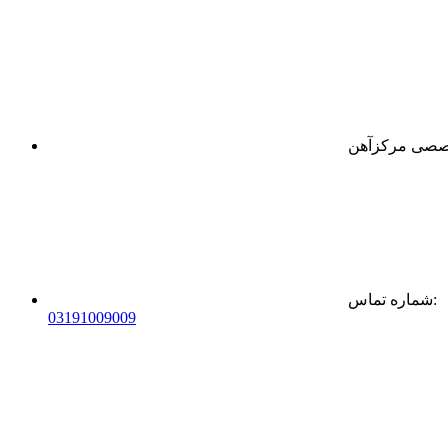
:
شماره تماس
0
31
91009009