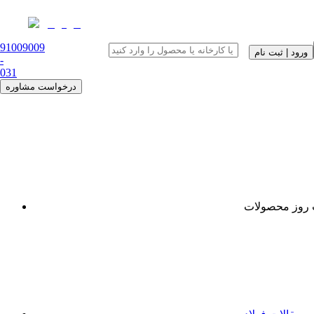
91009009
ورود | ثبت نام
-
0
31
درخواست مشاوره
روز محصولات