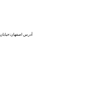
آدرس
اصفهان
:
خیابان ام