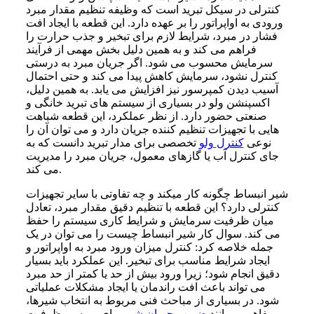
کنترلی در سیکل تبرید است که وظیفه تنظیم مقدار مبرد
ورودی به اواپراتور را بر عهده دارد. این قطعه با ایجاد افت
فشار در مبرد، شرایط لازم برای تبخیر و جذب حرارت را
فراهم می کند و به همین دلیل بخش مهمی از فرآیند
سرمایش محسوب می شود. اگر جریان مبرد به درستی
کنترل نشود، سرمایش کاهش پیدا می کند و حتی احتمال
آسیب دیدن کمپرسور نیز افزایش می یابد. به همین دلیل،
اکسپنشن ولو در بسیاری از سیستم های تبرید خانگی و
صنعتی حضور دارد. از نظر عملکرد، این قطعه شباهت
هایی با تجهیزات تنظیم کننده جریان دارد و می توان آن را
نوعی
کنترل ولو
تخصصی برای مدار تبرید دانست که به
جای کنترل آب یا گازهای معمول، جریان مبرد را مدیریت
می کند.
شیر انبساط چگونه کار میکند و چه تفاوتی با سایر تجهیزات
کنترلی دارد؟ این قطعه با تنظیم دقیق مقدار مبرد، تعادل
میان ظرفیت سرمایش و شرایط کاری سیستم را حفظ
می کند. سوال کار شیر انبساط چیست را می توان در یک
جمله خلاصه کرد: کنترل میزان ورود مبرد به اواپراتور و
ایجاد شرایط مناسب برای تبخیر. این عملکرد باید بسیار
دقیق انجام شود؛ زیرا ورود بیش از حد یا کمتر از حد مبرد
می تواند باعث افت راندمان یا ایجاد مشکلات عملیاتی
شود. در بسیاری از مباحث فنی مربوط به انتخاب شیرها،
مفاهیمی مانند
ضریب جریان شیر
برای بررسی ظرفیت