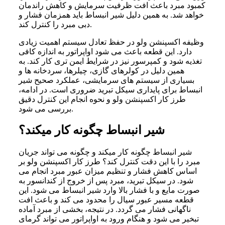
کمبود مبرد باعث افت ظرفیت سرمایش و کاهش راندمان
خواهد شد. به همین دلیل شیر انبساط باید همزمان فشار و
دبی مبرد را کنترل کند.
وظیفه اکسپنشن ولو در حفظ تعادل سیستم اهمیت زیادی
دارد. این قطعه باعث می شود اواپراتور به اندازه کافی
تغذیه شود و کمپرسور نیز در شرایط ایمن تری کار کند. به
همین دلیل در کولرهای گازی، چیلرها، سردخانه ها و
بسیاری از سیستم های سرمایشی، عملکرد صحیح شیر
انبساط برای پایداری سیکل تبرید ضروری است. در ادامه،
طرز کار اکسپنشن ولو و نحوه انجام این کنترل دقیق
بررسی می شود.
شیر انبساط چگونه کار میکند؟
شیر انبساط چگونه کار میکند و چگونه می تواند جریان
مبرد را با این دقت کنترل کند؟ طرز کار اکسپنشن ولو بر
اساس کاهش فشار و تنظیم میزان عبور مبرد انجام می
شود. در سیکل تبرید، مبرد پس از خروج از کندانسور به
صورت مایع و با فشار بالا وارد شیر انبساط می شود. این
قطعه مسیر عبور سیال را محدود می کند و باعث افت
ناگهانی فشار می گردد. در نتیجه، بخشی از مبرد آماده
تبخیر می شود و هنگام ورود به اواپراتور می تواند گرمای