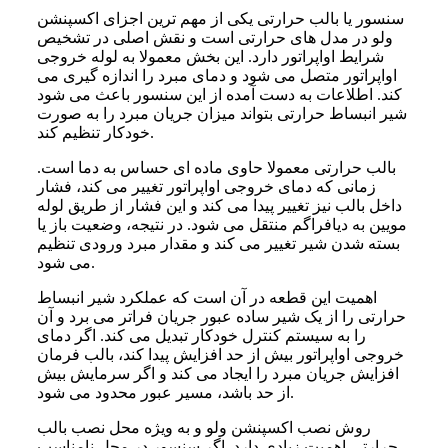
سنسور یا بالب حرارتی یکی از مهم ترین اجزای اکسپنشن
ولو در مدل های حرارتی است و نقش اصلی در تشخیص
شرایط اواپراتور دارد. این بخش معمولا به لوله خروجی
اواپراتور متصل می شود و دمای مبرد را اندازه گیری می
کند. اطلاعات به دست آمده از این سنسور باعث می شود
شیر انبساط حرارتی بتواند میزان جریان مبرد را به صورت
خودکار تنظیم کند.
بالب حرارتی معمولا حاوی ماده ای حساس به دما است.
زمانی که دمای خروجی اواپراتور تغییر می کند، فشار
داخل بالب نیز تغییر پیدا می کند و این فشار از طریق لوله
مویین به دیافراگم منتقل می شود. در نتیجه، وضعیت باز یا
بسته شدن شیر تغییر می کند و مقدار مبرد ورودی تنظیم
می شود.
اهمیت این قطعه در آن است که عملکرد شیر انبساط
حرارتی را از یک شیر ساده عبور جریان فراتر می برد و آن
را به سیستم کنترل خودکار تبدیل می کند. اگر دمای
خروجی اواپراتور بیش از حد افزایش پیدا کند، بالب فرمان
افزایش جریان مبرد را ایجاد می کند و اگر سرمایش بیش
از حد باشد، مسیر عبور محدود می شود.
روش نصب اکسپنشن ولو و به ویژه محل نصب بالب
حرارتی اهمیت زیادی دارد. اگر سنسور در محل نامناسب