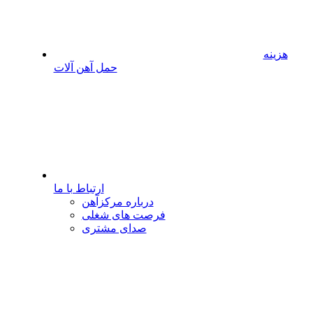
هزینه
حمل آهن آلات
ارتباط با ما
درباره مرکزآهن
فرصت های شغلی
صدای مشتری