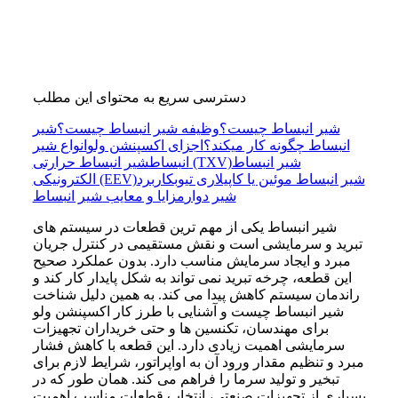
دسترسی سریع به محتوای این مطلب
شیر انبساط چیست؟
وظیفه شیر انبساط چیست؟
شیر
انبساط چگونه کار میکند؟
اجزای اکسپنشن ولو
انواع شیر
شیر انبساط
شیر انبساط حرارتی (TXV)
انبساط
شیر انبساط موئین یا کاپیلاری تیوب
کاربرد
الکترونیکی (EEV)
شیر دوار
مزایا و معایب شیر انبساط
شیر انبساط یکی از مهم ترین قطعات در سیستم های
تبرید و سرمایشی است و نقش مستقیمی در کنترل جریان
مبرد و ایجاد سرمایش مناسب دارد. بدون عملکرد صحیح
این قطعه، چرخه تبرید نمی تواند به شکل پایدار کار کند و
راندمان سیستم کاهش پیدا می کند. به همین دلیل شناخت
شیر انبساط چیست و آشنایی با طرز کار اکسپنشن ولو
برای مهندسان، تکنسین ها و حتی خریداران تجهیزات
سرمایشی اهمیت زیادی دارد. این قطعه با کاهش فشار
مبرد و تنظیم مقدار ورود آن به اواپراتور، شرایط لازم برای
تبخیر و تولید سرما را فراهم می کند. همان طور که در
بسیاری از تجهیزات صنعتی، انتخاب قطعات مناسب اهمیت