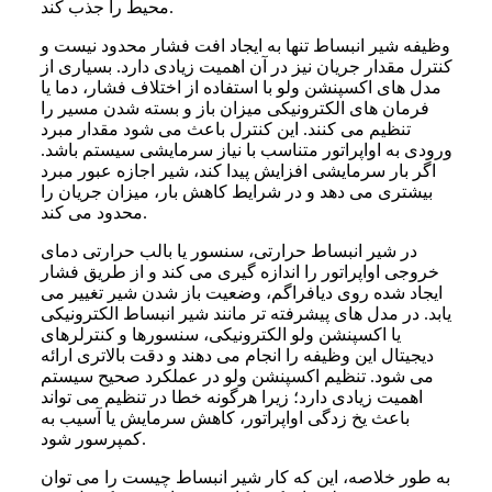
محیط را جذب کند.
وظیفه شیر انبساط تنها به ایجاد افت فشار محدود نیست و
کنترل مقدار جریان نیز در آن اهمیت زیادی دارد. بسیاری از
مدل های اکسپنشن ولو با استفاده از اختلاف فشار، دما یا
فرمان های الکترونیکی میزان باز و بسته شدن مسیر را
تنظیم می کنند. این کنترل باعث می شود مقدار مبرد
ورودی به اواپراتور متناسب با نیاز سرمایشی سیستم باشد.
اگر بار سرمایشی افزایش پیدا کند، شیر اجازه عبور مبرد
بیشتری می دهد و در شرایط کاهش بار، میزان جریان را
محدود می کند.
در شیر انبساط حرارتی، سنسور یا بالب حرارتی دمای
خروجی اواپراتور را اندازه گیری می کند و از طریق فشار
ایجاد شده روی دیافراگم، وضعیت باز شدن شیر تغییر می
یابد. در مدل های پیشرفته تر مانند شیر انبساط الکترونیکی
یا اکسپنشن ولو الکترونیکی، سنسورها و کنترلرهای
دیجیتال این وظیفه را انجام می دهند و دقت بالاتری ارائه
می شود. تنظیم اکسپنشن ولو در عملکرد صحیح سیستم
اهمیت زیادی دارد؛ زیرا هرگونه خطا در تنظیم می تواند
باعث یخ زدگی اواپراتور، کاهش سرمایش یا آسیب به
کمپرسور شود.
به طور خلاصه، این که کار شیر انبساط چیست را می توان