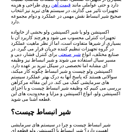
دارد و حتی عواملی مانند
قیمت آهن
روی طراحی و هزینه
تجهیزات تاثیر می گذارند، در سیستم های تبرید نیز انتخاب
صحیح شیر انبساط نقش مهمی در عملکرد و دوام مجموعه
دارد.
اکسپنشن ولو یا شیر اکسپنشن ولو بخشی از خانواده
تجهیزات کنترلی محسوب می شود و هرچند کاربرد آن با
بسیاری از شیرها متفاوت است، اما از نظر ماهیت عملکرد
در گروه تجهیزات تنظیم کننده جریان قرار می گیرد. در
صنایع مختلف، انواع
شیر صنعتی
برای کنترل فشار، دبی و
مسیر سیال استفاده می شوند و شیر انبساط نیز وظیفه
ای مشابه اما تخصصی در سیکل تبرید بر عهده دارد.
اکسپنشن ولو چیست و شیر انبساط چگونه کار میکند،
سوالاتی هستند که پاسخ آنها به درک بهتر عملکرد سیستم
های سرمایشی کمک می کند. در این مقاله مرکزآهن
بررسی می کنیم که وظیفه شیر انبساط چیست و با اجزای
اکسپنشن ولو، انواع اکسپنشن و مزایا و محدودیت های این
قطعه آشنا می شوید.
شیر انبساط چیست؟
شیر انبساط چیست و چرا در سیستم های سرمایشی
اهمیت دارد؟ شیر انبساط یا اکسپنشن ولو قطعه ای