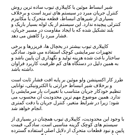
شیر انبساط موئین یا کاپیلاری تیوب ساده ترین روش
کنترل جریان مبرد در سیستم های تبرید است و برخلاف
بسیاری از شیرهای انبساط، قطعه متحرک یا مکانیزم
کنترلی پیچیده ندارد. این سیستم از یک لوله بسیار باریک و
بلند تشکیل شده که با ایجاد مقاومت در مسیر جریان،
فشار مبرد را کاهش می دهد.
کاپیلاری تیوب بیشتر در یخچال ها، فریزرها و برخی
تجهیزات سرمایشی کوچک استفاده می شود. سادگی
ساختار باعث شده هزینه تولید و نگهداری آن پایین باشد و
به همین دلیل در دستگاه های کم ظرفیت کاربرد فراوان
داشته باشد.
طرز کار اکسپنشن ولو موئین بر پایه افت فشار ثابت است
و برخلاف شیر انبساط حرارتی یا الکترونیکی، توانایی
تنظیم خودکار جریان متناسب با تغییرات بار سرمایشی را
ندارد. همین موضوع مهم ترین محدودیت آن محسوب می
شود؛ زیرا در شرایط متغیر، کنترل جریان با دقت کمتری
انجام خواهد شد.
با وجود این محدودیت، کاپیلاری تیوب همچنان در بسیاری از
سیستم های کوچک گزینه مناسبی است. سادگی، قیمت
پایین و نبود قطعات متحرک از دلایل اصلی استفاده گسترده