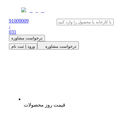
91009009
-
0
31
درخواست مشاوره
درخواست مشاوره
ورود | ثبت نام
قیمت روز محصولات