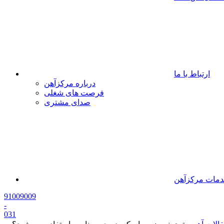
ارتباط با ما
درباره مرکزآهن
فرصت های شغلی
صدای مشتری
مات مرکزآهن
91009009
-
0
31