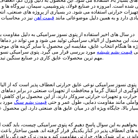
های بسیار بالا استفاده می شود. این محصول به دلیل وزن کم، انعطاف
 شده است. امروزه در صنایع فولاد، پتروشیمی، سیمان، نیروگاه ها و و
جهیزات حرارتی استفاده می شود. در بسیاری از پروژه های صنعتی، انتخ
ادی دارد و به همین دلیل موضوعاتی مانند
قیمت آهن
نیز در محاسبات ا
در سال های اخیر استفاده از پتوی نسوز سرامیکی به دلیل مقاومت 
ت. این محصول از الیاف سرامیکی تولید می شود و می تواند در دماهای
ژه ها هنگام انتخاب عایق، مقایسه این محصول با سایر گزینه های موجود
تی
قیمت پشم شیشه
مورد بررسی قرار می گیرد. پتوی سرامیکی نسوز
مهم ترین محصولات عایق کاری در صنایع سنگین تبدیل شده است و کاربردهای گسترده ای در محیط های با دمای بالا دارد.
پتوی نسوز سرامیکی نوعی عایق حرارتی انعطاف پذیر است که از الیا
وگیری از انتقال گرما و محافظت از تجهیزات صنعتی در برابر دماهای 
حرارت و تجهیزات حرارتی سروکار دارند، از این محصول برای کاهش اتل
املی مانند مقاومت دمایی، طول عمر و حتی
قیمت پشم سنگ
مورد بر
یار بالا، جایگاه ویژه ای در میان عایق های صنعتی دارد. این محصول
 بخواهیم به این سوال پاسخ دهیم که پتوی سرامیکی چیست، باید گفت
یه های انعطاف پذیر در کنار یکدیگر قرار گرفته اند. همین ساختار باع
واند در برابر شوک های حرارتی مقاومت کند و بدون ترک خوردگی یا افت