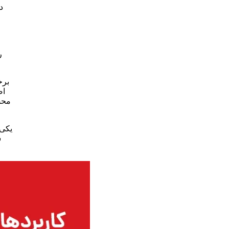
د
ر
برخ
اض
محص
یکی 
ش