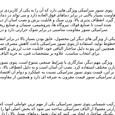
پتوی نسوز سرامیکی ویژگی هایی دارد که آن را به یکی از کاربردی 
اومت بسیار بالایی در برابر دماهای فوق العاده دارد و می تواند در د
 گیرد. انعطاف پذیری بالا، وزن سبک و قابلیت برش و نصب آسان از
شده است تا صنایع فولاد، نیروگاه ها، پتروشیمی، سیمان و صنایع ریخت
سرامیکی نسوز مقاومت مناسبی در برابر شوک حرارتی دارد و در اثر تغییرات ناگهانی دما ترک نمی خورد و کارایی خود را حفظ می کند.
یکی از ویژگی های دیگر این محصول، عایق بودن بسیار بالا در برابر ا
طوط تولید، استفاده از پتوی نسوز سرامیکی باعث کاهش مصرف سوخت
همچنین این پتو به دلیل ساختار الیافی خود، قابلیت جذب لرزش و کا
برای انتخاب مناسب، علاوه بر مشخصات فنی، به خرید الیاف نسوز توجه می کنند تا کیفیت مواد اولیه و طول عمر پتو تضمین شود.
ویژگی مهم دیگر، سازگاری با شرایط صنعتی متنوع است. پتوی نسوز 
زن مختلف استفاده کرد. نصب آن آسان است و به دلیل انعطاف بالا، می
بر این، قیمت پتوی نسوز سرامیکی نسبت به عملکرد و دوام آن اقتصاد
ی سرامیکی نسوز قیمت مقرون به صرفه ای دارد و همچنین از مقاومت حر
کیب شیمیایی پتوی نسوز سرامیکی یکی از مهم ترین عواملی است که مق
رتی معمولا از الیاف سرامیکی ساخته می شود که بخش اصلی آنها را اک
یکدیگر ساختاری ایجاد می کنند که توان تحمل دماهای بسیار بالا را د