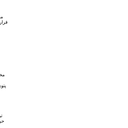
مق
قرار
خ
مخا
پتو
تر
حرا