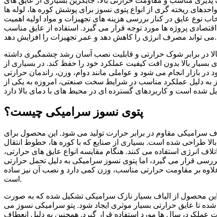
 پذیری مناسب و مقاومت حرارتی بالا، جایگزین بسیاری از عایق های
احدهای ریخته گری از انواع پتوی نسوز برای پوشش کوره ها، لوله ها
اب نوع عایق در کنار بررسی هزینه های تجهیزات و مواد اولیه اهمیت
قتصادی پروژه ها مورد توجه قرار می گیرد. استفاده از عایق مناسب
می تواند مصرف انرژی را کاهش دهد و عمر تجهیزات را افزایش دهد.
بالا در برابر شوک حرارتی و قابلیت نصب آسان رشد چشمگیری داشته
 بسیار بالا بدون افت کیفیت عملکرد خود را حفظ کند. در بسیاری از
 در بازار انجام می شود و عواملی مانند دوام، وزن، راندمان حرارتی
 به دلیل عملکرد مناسب در شرایط سخت صنعتی، امروزه به یکی از
پتوی نسوز سرامیکی چیست؟
ف سرامیکی مقاوم در برابر حرارت تولید می شود. این محصول برای
بالا طراحی شده است. بسیاری از صنایع که با کوره ها، خطوط انتقال
اف انرژی استفاده می کنند. هنگام مقایسه انواع عایق های حرارتی،
رسی قرار می گیرد، اما پتوی نسوز سرامیکی به دلیل تحمل حرارتی
 علاوه بر مقاومت حرارتی مناسب، وزن کمی دارد و نصب آن نیز ساده
است.
 این محصول از الیاف بسیار نازک سرامیکی تشکیل شده که به صورت
ث شده تا عایق حرارتی بسیار موثری ایجاد شود. پتو سرامیکی نسوز می
 عملکرد، سال ها مورد استفاده قرار گیرد. همچنین به دلیل انعطاف