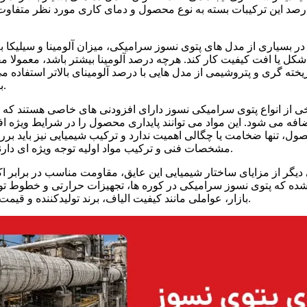
رصد این ترکیبات بسته به نوع محصول و دمای کاری مورد نظر متفاوت
در بسیاری از مدل های پتوی نسوز سرامیکی، میزان آلومینا و سیلیکا به
شکل یا افت کیفیت کار کند. هرچه درصد آلومینا بیشتر باشد، معمولا مقا
یخته گری و پتروشیمی از مدل هایی با درصد آلومینای بالاتر استفاده
برابر بسیاری از تنش های حرارتی و شرایط سخت صنعتی مقاوم باشد.
ی از انواع پتوی سرامیکی نسوز دارای افزودنی های خاصی هستند که بر
افه می شود. این مواد می توانند پایداری محصول را در شرایط ویژه اف
ول، تنها ضخامت یا چگالی اهمیت ندارد و ترکیب شیمیایی نیز باید بر
مشخصات فنی و ترکیب مواد اولیه توجه ویژه ای دارند؛ زیرا این موضوع مستقیما بر عملکرد نهایی محصول تاثیر می گذارد.
دیگر از مزایای ساختار شیمیایی این عایق، مقاومت مناسب در برابر
ده که پتوی نسوز سرامیکی در کوره ها، تجهیزات حرارتی و خطوط تولید
بازار، عواملی مانند کیفیت الیاف، برند تولیدکننده و قیمت پتو نسوز سرامیکیمی توانند بر تصمیم نهایی خریداران تاثیرگذار باشند.