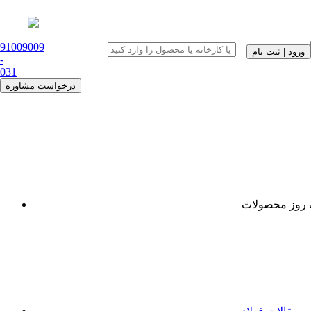
91009009
ورود | ثبت نام
-
0
31
درخواست مشاوره
روز محصولات