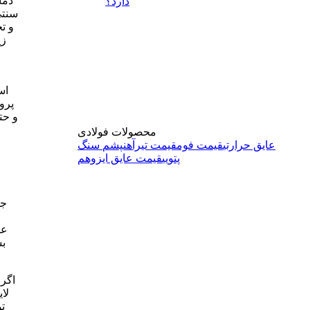
دما
دارد؟
سنتی
و ت
زی
اس
پرو
و ح
محصولات فولادی
عایق حرارتی
قیمت فوم
قیمت تیرآهن
پشم سنگ
پتویی
قیمت عایق ایزوهم
جل
عو
بس
اگر
لا
ت