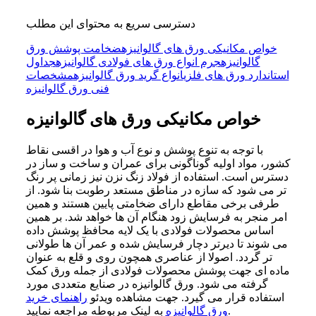
دسترسی سریع به محتوای این مطلب
خواص مکانیکی ورق های گالوانیزه
ضخامت پوشش ورق
گالوانیزه
جرم انواع ورق های فولادی گالوانیزه
جداول
استاندارد ورق های فلزی
انواع گرید ورق گالوانیزه
مشخصات
فنی ورق گالوانیزه
خواص مکانیکی ورق های گالوانیزه
با توجه به تنوع پوشش و نوع آب و هوا در اقسی نقاط
کشور، مواد اولیه گوناگونی برای عمران و ساخت و ساز در
دسترس است. استفاده از فولاد زنگ نزن نیز زمانی پر رنگ
تر می شود که سازه در مناطق مستعد رطوبت بنا شود. از
طرفی برخی مقاطع دارای ضخامتی پایین هستند و همین
امر منجر به فرسایش زود هنگام آن ها خواهد شد. بر همین
اساس محصولات فولادی با یک لایه محافظ پوشش داده
می شوند تا دیرتر دچار فرسایش شده و عمر آن ها طولانی
تر گردد. اصولا از عناصری همچون روی و قلع به عنوان
ماده ای جهت پوشش محصولات فولادی از جمله ورق کمک
گرفته می شود. ورق گالوانیزه در صنایع متعددی مورد
استفاده قرار می گیرد. جهت مشاهده ویدئو
راهنمای خرید
به لینک مربوطه مراجعه نمایید.
ورق گالوانیزه