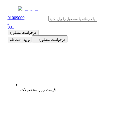
91009009
-
0
31
درخواست مشاوره
درخواست مشاوره
ورود | ثبت نام
قیمت روز محصولات