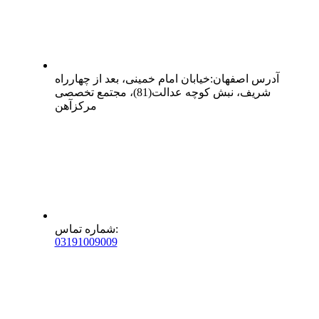
آدرس
اصفهان
:
خیابان امام خمینی، بعد از چهارراه
شریف، نبش کوچه عدالت(81)، مجتمع تخصصی
مرکزآهن
:
شماره تماس
0
31
91009009