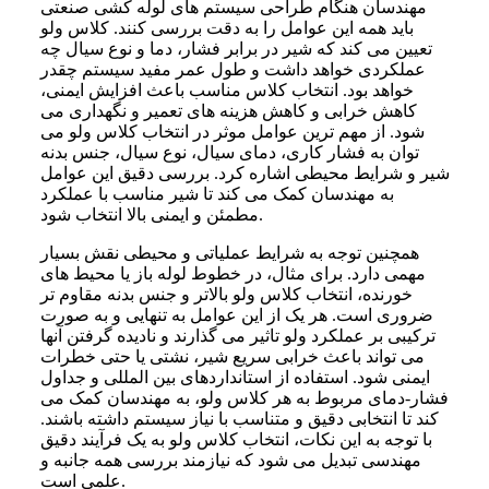
مهندسان هنگام طراحی سیستم های لوله کشی صنعتی
باید همه این عوامل را به دقت بررسی کنند. کلاس ولو
تعیین می کند که شیر در برابر فشار، دما و نوع سیال چه
عملکردی خواهد داشت و طول عمر مفید سیستم چقدر
خواهد بود. انتخاب کلاس مناسب باعث افزایش ایمنی،
کاهش خرابی و کاهش هزینه های تعمیر و نگهداری می
شود. از مهم ترین عوامل موثر در انتخاب کلاس ولو می
توان به فشار کاری، دمای سیال، نوع سیال، جنس بدنه
شیر و شرایط محیطی اشاره کرد. بررسی دقیق این عوامل
به مهندسان کمک می کند تا شیر مناسب با عملکرد
مطمئن و ایمنی بالا انتخاب شود.
همچنین توجه به شرایط عملیاتی و محیطی نقش بسیار
مهمی دارد. برای مثال، در خطوط لوله باز یا محیط های
خورنده، انتخاب کلاس ولو بالاتر و جنس بدنه مقاوم تر
ضروری است. هر یک از این عوامل به تنهایی و به صورت
ترکیبی بر عملکرد ولو تاثیر می گذارند و نادیده گرفتن آنها
می تواند باعث خرابی سریع شیر، نشتی یا حتی خطرات
ایمنی شود. استفاده از استانداردهای بین المللی و جداول
فشار-دمای مربوط به هر کلاس ولو، به مهندسان کمک می
کند تا انتخابی دقیق و متناسب با نیاز سیستم داشته باشند.
با توجه به این نکات، انتخاب کلاس ولو به یک فرآیند دقیق
مهندسی تبدیل می شود که نیازمند بررسی همه جانبه و
علمی است.