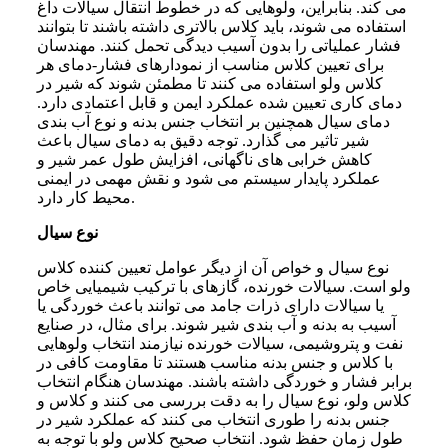
می کند. بنابراین، ولوهایی که در خطوط انتقال سیالات داغ
استفاده می شوند، باید کلاس بالاتری داشته باشند تا بتوانند
فشار عملیاتی را بدون آسیب دیدگی تحمل کنند. مهندسان
برای تعیین کلاس مناسب از نمودارهای فشار-دمای هر
کلاس ولو استفاده می کنند تا مطمئن شوند که شیر در
دمای کاری تعیین شده عملکرد ایمن و قابل اعتمادی دارد.
دمای سیال همچنین بر انتخاب جنس بدنه و نوع آب بندی
شیر تاثیر می گذارد. توجه دقیق به دمای سیال باعث
کاهش خرابی های ناگهانی، افزایش طول عمر شیر و
عملکرد پایدار سیستم می شود و نقش مهمی در ایمنی
محیط کار دارد.
نوع سیال
نوع سیال و خواص آن از دیگر عوامل تعیین کننده کلاس
ولو است. سیالات خورنده، گازهای با ترکیب شیمیایی خاص
یا سیالات دارای ذرات جامد می توانند باعث خوردگی یا
آسیب به بدنه و آب بندی شیر شوند. برای مثال، در صنایع
نفت و پتروشیمی، سیالات خورنده نیازمند انتخاب ولوهایی
با کلاس و جنس بدنه مناسب هستند تا مقاومت کافی در
برابر فشار و خوردگی داشته باشند. مهندسان هنگام انتخاب
کلاس ولو، نوع سیال را به دقت بررسی می کنند و کلاس و
جنس بدنه را طوری انتخاب می کنند که عملکرد شیر در
طول زمان حفظ شود. انتخاب صحیح کلاس ولو با توجه به