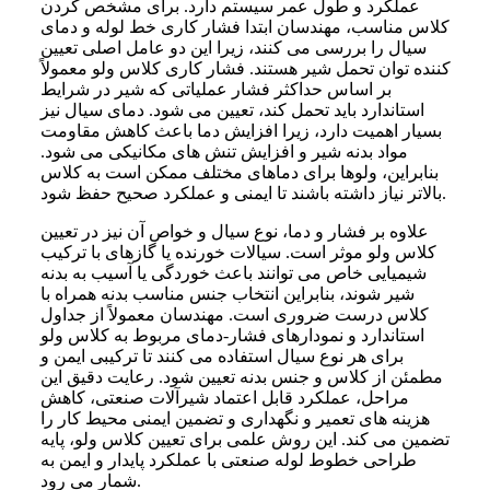
عملکرد و طول عمر سیستم دارد. برای مشخص کردن
کلاس مناسب، مهندسان ابتدا فشار کاری خط لوله و دمای
سیال را بررسی می کنند، زیرا این دو عامل اصلی تعیین
کننده توان تحمل شیر هستند. فشار کاری کلاس ولو معمولاً
بر اساس حداکثر فشار عملیاتی که شیر در شرایط
استاندارد باید تحمل کند، تعیین می شود. دمای سیال نیز
بسیار اهمیت دارد، زیرا افزایش دما باعث کاهش مقاومت
مواد بدنه شیر و افزایش تنش های مکانیکی می شود.
بنابراین، ولوها برای دماهای مختلف ممکن است به کلاس
بالاتر نیاز داشته باشند تا ایمنی و عملکرد صحیح حفظ شود.
علاوه بر فشار و دما، نوع سیال و خواص آن نیز در تعیین
کلاس ولو موثر است. سیالات خورنده یا گازهای با ترکیب
شیمیایی خاص می توانند باعث خوردگی یا آسیب به بدنه
شیر شوند، بنابراین انتخاب جنس مناسب بدنه همراه با
کلاس درست ضروری است. مهندسان معمولاً از جداول
استاندارد و نمودارهای فشار-دمای مربوط به کلاس ولو
برای هر نوع سیال استفاده می کنند تا ترکیبی ایمن و
مطمئن از کلاس و جنس بدنه تعیین شود. رعایت دقیق این
مراحل، عملکرد قابل اعتماد شیرآلات صنعتی، کاهش
هزینه های تعمیر و نگهداری و تضمین ایمنی محیط کار را
تضمین می کند. این روش علمی برای تعیین کلاس ولو، پایه
طراحی خطوط لوله صنعتی با عملکرد پایدار و ایمن به
شمار می رود.