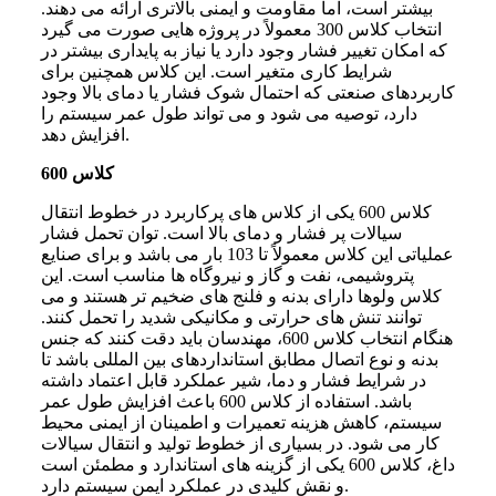
بیشتر است، اما مقاومت و ایمنی بالاتری ارائه می دهند.
انتخاب کلاس 300 معمولاً در پروژه هایی صورت می گیرد
که امکان تغییر فشار وجود دارد یا نیاز به پایداری بیشتر در
شرایط کاری متغیر است. این کلاس همچنین برای
کاربردهای صنعتی که احتمال شوک فشار یا دمای بالا وجود
دارد، توصیه می شود و می تواند طول عمر سیستم را
افزایش دهد.
کلاس 600
کلاس 600 یکی از کلاس های پرکاربرد در خطوط انتقال
سیالات پر فشار و دمای بالا است. توان تحمل فشار
عملیاتی این کلاس معمولاً تا 103 بار می باشد و برای صنایع
پتروشیمی، نفت و گاز و نیروگاه ها مناسب است. این
کلاس ولوها دارای بدنه و فلنج های ضخیم تر هستند و می
توانند تنش های حرارتی و مکانیکی شدید را تحمل کنند.
هنگام انتخاب کلاس 600، مهندسان باید دقت کنند که جنس
بدنه و نوع اتصال مطابق استانداردهای بین المللی باشد تا
در شرایط فشار و دما، شیر عملکرد قابل اعتماد داشته
باشد. استفاده از کلاس 600 باعث افزایش طول عمر
سیستم، کاهش هزینه تعمیرات و اطمینان از ایمنی محیط
کار می شود. در بسیاری از خطوط تولید و انتقال سیالات
داغ، کلاس 600 یکی از گزینه های استاندارد و مطمئن است
و نقش کلیدی در عملکرد ایمن سیستم دارد.