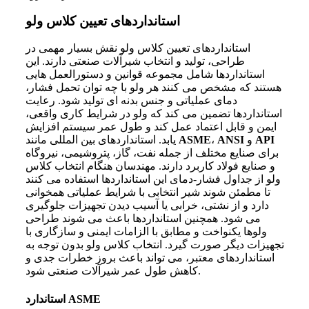
استانداردهای تعیین کلاس ولو
استانداردهای تعیین کلاس ولو نقش بسیار مهمی در
طراحی، تولید و انتخاب شیرآلات صنعتی دارند. این
استانداردها شامل مجموعه قوانین و دستورالعمل هایی
هستند که مشخص می کنند هر ولو با چه توان تحمل فشار،
دمای عملیاتی و جنس بدنه ای تولید شود. رعایت
استانداردها تضمین می کند که ولو در شرایط کاری واقعی،
ایمن و قابل اعتماد عمل کند و طول عمر سیستم افزایش
API
و
ANSI
،
ASME
یابد. استانداردهای بین المللی مانند
برای صنایع مختلف از جمله نفت، گاز، پتروشیمی، نیروگاه
و صنایع فولاد کاربرد دارند. مهندسان هنگام انتخاب کلاس
ولو از جداول فشار-دمای این استانداردها استفاده می کنند
تا مطمئن شوند شیر انتخابی با شرایط عملیاتی همخوانی
دارد و از نشتی، خرابی یا آسیب دیدن تجهیزات جلوگیری
می شود. همچنین استانداردها باعث می شوند طراحی
ولوها یکنواخت و مطابق با الزامات ایمنی و سازگاری با
تجهیزات دیگر صورت گیرد. انتخاب کلاس ولو بدون توجه به
استانداردهای معتبر، می تواند باعث بروز خطرات جدی و
کاهش طول عمر شیرآلات صنعتی شود.
استاندارد ASME