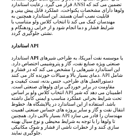
قرار می گیرد. رعایت استاندارد ANSI تضمین می کند که
ولوها دارای مشخصات یکنواخت، عملکرد قابل پیش بینی و
قابلیت نصب آسان هستند. این استاندارد همچنین به
مهندسان کمک می کند تا انتخاب کلاس ولو متناسب با
شرایط فشار و دما انجام شود و از خرابی زودهنگام و
نشتی جلوگیری گردد.
استاندارد API
یا موسسه نفت آمریکا، به طراحی شیرهای
API
استاندارد
صنعتی ویژه صنایع نفت، گاز و پتروشیمی اختصاص دارد.
این استاندارد شیرهایی را مشخص می کند که در فشار و
دمای بسیار بالا و سیالات خورنده کار می کنند. API شامل
دستورالعمل های طراحی، جنس بدنه، تست کیفیت و
مقاومت در برابر خوردگی برای ولوهای صنعتی است.
انتخاب کلاس ولو بر اساس API اطمینان می دهد که شیر
تحت شرایط بحرانی عملکرد مناسب و ایمنی کامل داشته
باشد. استفاده از این استاندارد در پالایشگاه ها، خطوط
انتقال نفت و گاز و سایر پروژه های حساس صنعتی اهمیت
بسیار بالایی دارد. همچنین API مهندسان را قادر می سازد
تا ولوها را با توجه به شرایط محیطی و نوع سیال بهینه
سازی کنند و از خطرات ناشی از فشار و شوک مکانیکی
جلوگیری نمایند.