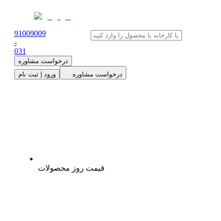
91009009
-
0
31
درخواست مشاوره
درخواست مشاوره
ورود | ثبت نام
قیمت روز محصولات