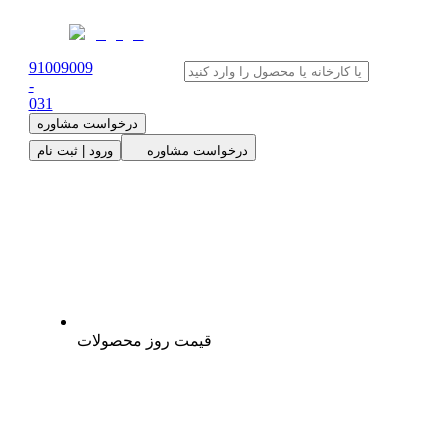
91009009
-
0
31
درخواست مشاوره
درخواست مشاوره
ورود | ثبت نام
قیمت روز محصولات