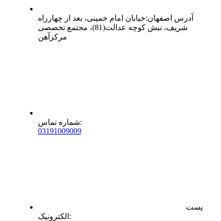
آدرس
اصفهان
:
خیابان امام خمینی، بعد از چهارراه
شریف، نبش کوچه عدالت(81)، مجتمع تخصصی
مرکزآهن
:
شماره تماس
0
31
91009009
پست
:
الکترونیک