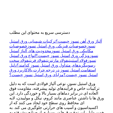
دسترسی سریع به محتوای این مطلب
آلیاژ ورق آهن نسوز چیست؟
ترکیبات شیمیایی ورق استیل
نسوز
خصوصیات فیزیکی ورق استیل نسوز
خصوصیات
مکانیکی ورق استیل نسوز
محدودیت های آلیاژ استیل
نسوز
ویژگی ورق استیل نسوز چیست؟
انواع ورق استیل
نسوز
فولاد آستنیتی
فولاد مارتنزیتی
فولاد فریتی
فولاد سخت
رسوبی
گریدهای متداول ورق استیل نسوز کدامند؟
دلیل
استقامت استیل نسوز در درجه حرارت بالا
کاربرد ورق
استیل نسوز چیست؟
مزایای ورق استیل نسوز چیست؟
ورق استیل نسوز، نوعی آلیاژ فولادی است که به دلیل
ترکیبات خاص و فرآیندهای تولید پیشرفته، مقاومت فوق
العاده ای در برابر دماهای بسیار بالا و خوردگی دارد. این
ورق ها با داشتن عناصری مانند کروم، نیکل و مولیبدن، لایه
ای محافظ روی سطح خود ایجاد می کنند که از
اکسیداسیون و آسیب های حرارتی جلوگیری می کند. به
همین دلیل، این نوع ورق ها در بسیاری از صنایع پیشرفته به