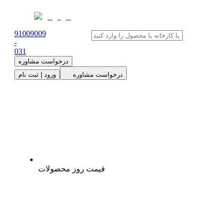
91009009
-
0
31
درخواست مشاوره
درخواست مشاوره
ورود | ثبت نام
قیمت روز محصولات