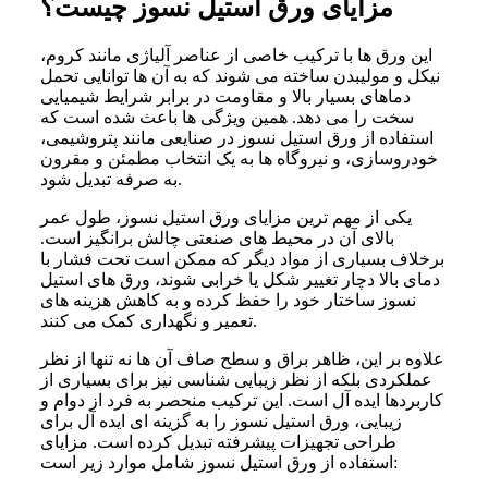
مزایای ورق استیل نسوز چیست؟
این ورق ها با ترکیب خاصی از عناصر آلیاژی مانند کروم،
نیکل و مولیبدن ساخته می شوند که به آن ها توانایی تحمل
دماهای بسیار بالا و مقاومت در برابر شرایط شیمیایی
سخت را می دهد. همین ویژگی ها باعث شده است که
استفاده از ورق استیل نسوز در صنایعی مانند پتروشیمی،
خودروسازی، و نیروگاه ها به یک انتخاب مطمئن و مقرون
به صرفه تبدیل شود.
یکی از مهم ترین مزایای ورق استیل نسوز، طول عمر
بالای آن در محیط های صنعتی چالش برانگیز است.
برخلاف بسیاری از مواد دیگر که ممکن است تحت فشار با
دمای بالا دچار تغییر شکل یا خرابی شوند، ورق های استیل
نسوز ساختار خود را حفظ کرده و به کاهش هزینه های
تعمیر و نگهداری کمک می کنند.
علاوه بر این، ظاهر براق و سطح صاف آن ها نه تنها از نظر
عملکردی بلکه از نظر زیبایی شناسی نیز برای بسیاری از
کاربردها ایده آل است. این ترکیب منحصر به فرد از دوام و
زیبایی، ورق استیل نسوز را به گزینه ای ایده آل برای
طراحی تجهیزات پیشرفته تبدیل کرده است. مزایای
استفاده از ورق استیل نسوز شامل موارد زیر است: