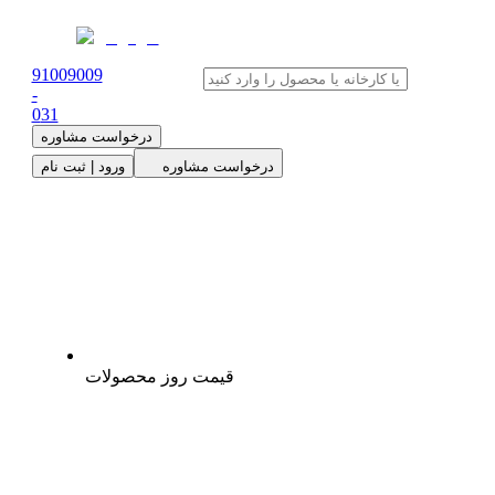
91009009
-
0
31
درخواست مشاوره
درخواست مشاوره
ورود | ثبت نام
قیمت روز محصولات