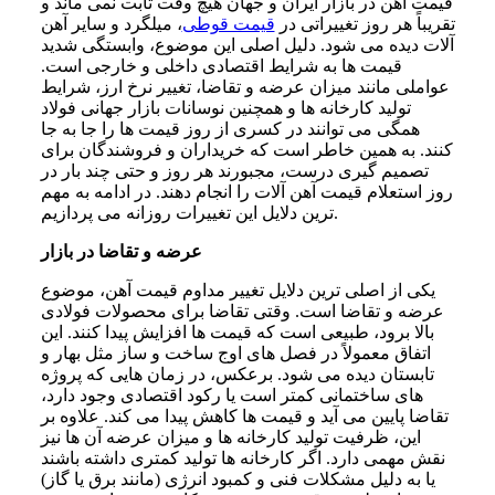
قیمت آهن در بازار ایران و جهان هیچ وقت ثابت نمی ماند و
تقریباً هر روز تغییراتی در
قیمت قوطی
، میلگرد و سایر آهن
آلات دیده می شود. دلیل اصلی این موضوع، وابستگی شدید
قیمت ها به شرایط اقتصادی داخلی و خارجی است.
عواملی مانند میزان عرضه و تقاضا، تغییر نرخ ارز، شرایط
تولید کارخانه ها و همچنین نوسانات بازار جهانی فولاد
همگی می توانند در کسری از روز قیمت ها را جا به جا
کنند. به همین خاطر است که خریداران و فروشندگان برای
تصمیم گیری درست، مجبورند هر روز و حتی چند بار در
روز استعلام قیمت آهن آلات را انجام دهند. در ادامه به مهم
ترین دلایل این تغییرات روزانه می پردازیم.
عرضه و تقاضا در بازار
یکی از اصلی ترین دلایل تغییر مداوم قیمت آهن، موضوع
عرضه و تقاضا است. وقتی تقاضا برای محصولات فولادی
بالا برود، طبیعی است که قیمت ها افزایش پیدا کنند. این
اتفاق معمولاً در فصل های اوج ساخت و ساز مثل بهار و
تابستان دیده می شود. برعکس، در زمان هایی که پروژه
های ساختمانی کمتر است یا رکود اقتصادی وجود دارد،
تقاضا پایین می آید و قیمت ها کاهش پیدا می کند. علاوه بر
این، ظرفیت تولید کارخانه ها و میزان عرضه آن ها نیز
نقش مهمی دارد. اگر کارخانه ها تولید کمتری داشته باشند
یا به دلیل مشکلات فنی و کمبود انرژی (مانند برق یا گاز)