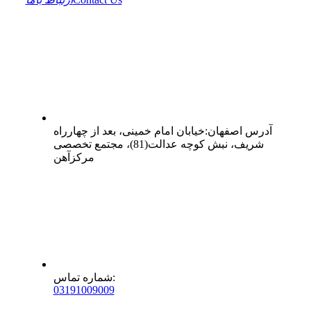
آدرس
اصفهان
:
خیابان امام خمینی، بعد از چهارراه
شریف، نبش کوچه عدالت(81)، مجتمع تخصصی
مرکزآهن
:
شماره تماس
0
31
91009009