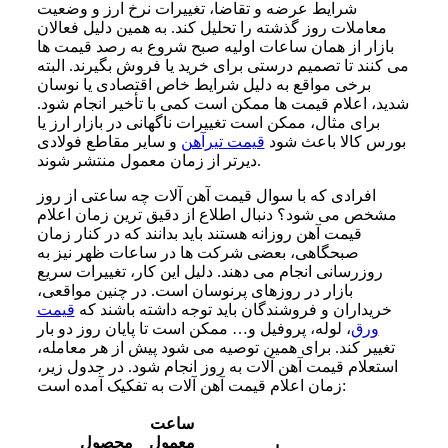
شرایط عرضه و تقاضا، تغییرات نرخ ارز و وضعیت
معاملات روز گذشته را تحلیل کند. به همین دلیل فعالان
بازار از همان ساعات اولیه صبح شروع به رصد قیمت ها
می کنند تا تصمیم درستی برای خرید یا فروش بگیرند. البته
برخی مواقع به دلیل شرایط خاص اقتصادی یا نوسان
شدید، اعلام قیمت ها ممکن است کمی با تأخیر انجام شود.
برای مثال، ممکن است تغییرات ناگهانی در بازار ارز یا
بورس کالا باعث شود
قیمت تیرآهن
و سایر مقاطع فولادی
دیرتر از زمان معمول منتشر شوند.
افرادی که با سوال قیمت آهن آلات چه ساعتی از روز
مشخص می شود؟ دنبال اطلاع از دقیق ترین زمان اعلام
قیمت آهن روزانه هستند باید بدانند که در کنار زمان
صبحگاهی، بعضی شرکت ها در ساعات ظهر نیز به
روزرسانی انجام می دهند. دلیل این کار، تغییرات سریع
بازار در روزهای پرنوسان است. در چنین مواقعی،
خریداران و فروشندگان باید توجه داشته باشند که
قیمت
ورق
، لوله، پروفیل و… ممکن است تا پایان روز دو بار
تغییر کند. برای همین توصیه می شود پیش از هر معامله،
استعلام قیمت آهن آلات به روز انجام شود. در جدول زیر،
زمان اعلام قیمت آهن آلات به تفکیک آمده است:
ساعت
معمول
محصول