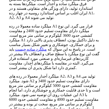
فرق میلگرد ساده و آجدار است. میلگردها بسته به
استاندارد تولید، دارای ویژگی های متفاوتی هستند و در
ایران اغلب بر اساس استاندارد روسیه در چهار رده A1،
A2، A3 و A4 تولید می شوند.
میلگرد ساده معمولا در رده A1 قرار می گیرد. این نوع
میلگرد دارای مقاومت تسلیم حدود 2400 و مقاومت
کششی حدود 3600 کیلوگرم بر سانتی متر مربع است.
میلگرد A1 به دلیل داکتیل بودن، انعطاف پذیری بالایی دارد
و برای خمکاری، جوشکاری و تغییر شکل بسیار مناسب
است. در پاسخ به این سوال که
میلگرد ساده چیست
باید
گفت این نوع میلگرد با سطح صاف و انعطاف بالا بیشتر در
کاربردهای غیرسازه‌ای و صنعتی مورد استفاده قرار
می‌گیرد. البته در مقایسه با میلگردهای آجدار، مقاومت
کمتری دارد اما شکل پذیری آن بیشتر است.
میلگرد آجدار معمولا در رده های A2، A3 و A4 تولید می
شود. میلگرد A2 دارای مقاومت تسلیم حدود 3400 و
مقاومت کششی حدود 5000 کیلوگرم بر سانتی متر مربع
است و تا حدی قابلیت خمکاری و جوشکاری دارد، اما انجام
این عملیات روی آن توصیه نمی شود. میلگرد A3 با
مقاومت تسلیم حدود 4000 و مقاومت کششی حدود 6000
کیلوگرم بر سانتی متر مربع، سخت تر بوده و بیشتر در
آرماتوربندی اصلی سازه استفاده می شود و جوشکاری