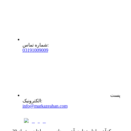
:
شماره تماس
0
31
91009009
پست
:
الکترونیک
info@markazeahan.com