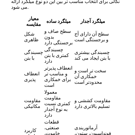
نکاتی برای انتخاب مناسب‌ تر بین این دو نوع میلگرد ارائه
می‌ شود.
معیار
میلگرد آجدار
میلگرد ساده
مقایسه
سطح صاف و
سطح آن دارای آج
شکل
بدون
و برجستگی است
ظاهری
برجستگی دارد
چسبندگی
چسبندگی بیشتری
چسبندگی
کمتری با بتن
با بتن ایجاد می کند
با بتن
دارد
انعطاف پذیرتر
سخت تر است و
و مناسب تر
انعطاف
خمکاری آن
برای خمکاری
پذیری
محدودتر است
است
معمولا
مقاومت
مقاومت کششی و
مقاومت
کمتری نسبت
تسلیم بالاتری دارد
مکانیکی
به نوع آجدار
دارد
قطعات
آرماتوربندی
صنعتی،
کاربرد
فونداسیون، ستون،
خاموت،