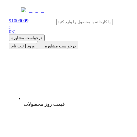
91009009
-
0
31
درخواست مشاوره
درخواست مشاوره
ورود | ثبت نام
قیمت روز محصولات