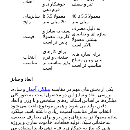
اصلی
تیر و سقف
جوشکاری و
فرم دهی
معمولا 5.5 تا 40
معمولا 5.5 تا
سایزهای
میلی متر
20 میلی متر
رایج
به دلیل مصرف
بسته به سایز و
سازه ای و تقاضای
کاربرد، معمولا
قیمت
بیشتر، معمولا
پایین تر است
بالاتر است
برای کارهای
برای سازه های
صنعتی و فرم
انتخاب
بتنی و بتن مسلح
پذیر مناسب تر
مناسب
مناسب تر است
است
ابعاد و سایز
یکی از بخش های مهم در مقایسه
میلگرد آجدار
و ساده،
بررسی ابعاد و سایز این دو محصول است. به طور کلی
میلگردها بر اساس استانداردهای مشخص و با وزن و ابعاد
دقیق تولید می شوند و همین موضوع باعث می شود
انتخاب سایز مناسب اهمیت زیادی داشته باشد. میلگرد
ساده معمولا در سایزهای پایین تر و برای مصارف صنعتی،
ساختمانی سبک، تولید قطعات، خاموت سازی و پروژه
هایی که نیاز به خمکاری یا فرم دهی دارند استفاده می