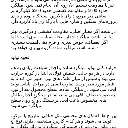
روی آن انجام نمی شود. میلگرد A4 نیز با مقاومت تسلیم
حدود 5000 و مقاومت کششی حدود 6500 کیلوگرم بر
سانتی متر مربع، دارای بالاترین استحکام بوده و برای
پروژه های سنگین و سازه هایی با بارگذاری بالا کاربرد دارد.
در نتیجه اگر معیار اصلی، مقاومت کششی و درگیری بهتر
با بتن باشد، میلگرد آجدار انتخاب مناسب تری است؛ اما
اگر انعطاف، جوش پذیری و فرم دهی اهمیت بیشتری
داشته باشد، میلگرد ساده گزینه بهتری خواهد بود.
نحوه تولید
فرایند کلی تولید میلگرد ساده و آجدار شباهت زیادی به هم
دارد. در هر دو حالت، شمش فولادی ابتدا در کوره حرارت
می بیند و سپس از میان غلتک های نورد عبور می کند تا به
قطر مورد نظر برسد. تفاوت اصلی در مراحل پایانی تولید
ایجاد می شود. در میلگرد ساده، سطح محصول بعد از نورد
به صورت صاف باقی می ماند، اما در میلگرد آجدار، غلتک
های مخصوص باعث ایجاد برجستگی و آج روی سطح
میلگرد می شوند.
این آج ها با شکل های مختلفی مثل جناقی، مارپیچ یا مرکب
تولید می شوند و هر کدام کاربرد مشخصی دارند. نوع آج
می تواند روی میزان چسبندگی میلگرد با بتن اثر بگذارد. به