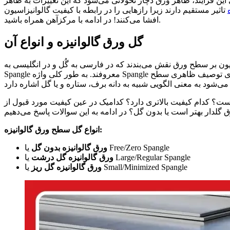
ن فرایند، ظاهر ورق دچار تحولاتی می‌شود که این تغییرات به ظاهر
تاثیر مستقیم دارند زیرا رازهایی را در رابطه با کیفیت گالوانیزاسیون
افشا می‌کنند! در ادامه با مرکزآهن همراه باشید.
گل ورق گالوانیزه و انواع آن
ون بر سطح ورق نقش می‌بندند که در فارسی به گُل و در انگلیسی به
Spangle معروفند. به طور کلی واژه Spangle در لغت نامه به معنی یک شئ درخشان ترجمه شده است اما زمانی که برای توصیف ظاهری سطح
مهم است؟ کدام کیفیت بالاتری دارد؟ کدامیک در عین کیفیت مورد قبول از
انواع گل سطح ورق گالوانیزه:
یا Free/Zero Spangle
ورق گالوانیزه
بدون
گل
یا Large/Regular Spangle
ورق گالوانیزه گل
درشت
یا Small/Minimized Spangle
ورق گالوانیزه گل
ریز