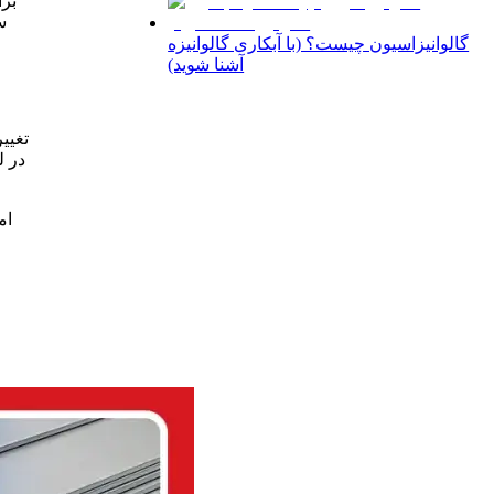
برا
س
گالوانیزاسیون چیست؟ (با آبکاری گالوانیزه
آشنا شوید)
تغیی
ام