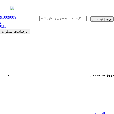
91009009
ورود | ثبت نام
-
0
31
درخواست مشاوره
روز محصولات