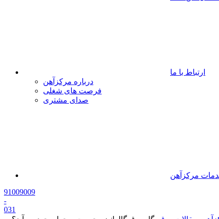
ارتباط با ما
درباره مرکزآهن
فرصت های شغلی
صدای مشتری
مات مرکزآهن
91009009
-
0
31