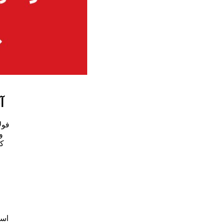
آ
فول
و
است