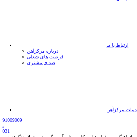
ارتباط با ما
درباره مرکزآهن
فرصت های شغلی
صدای مشتری
مات مرکزآهن
91009009
-
0
31