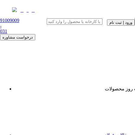
91009009
ورود | ثبت نام
-
0
31
درخواست مشاوره
روز محصولات