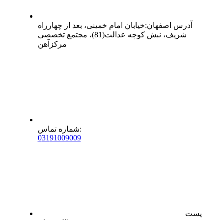
آدرس
اصفهان
:
خیابان امام خمینی، بعد از چهارراه
شریف، نبش کوچه عدالت(81)، مجتمع تخصصی
مرکزآهن
:
شماره تماس
0
31
91009009
پست