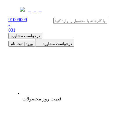
91009009
-
0
31
درخواست مشاوره
درخواست مشاوره
ورود | ثبت نام
قیمت روز محصولات