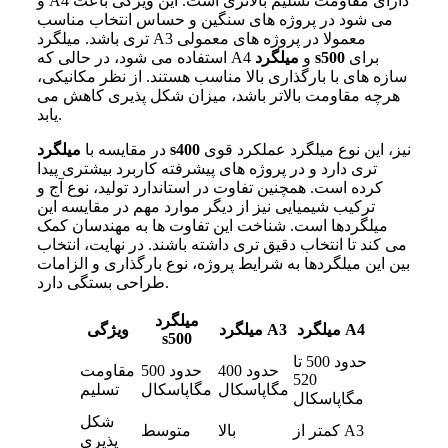
و A4 دارای مقاومت تسلیم بالاتری است. این ویژگی باعث
می شود در پروژه های سنگین و حساس انتخاب مناسب
تری باشد. میلگرد A3 معمولا در پروژه های معمولی
برای
s500
استفاده می شود، در حالی که A4 و
میلگرد
سازه های با بارگذاری بالا مناسب هستند. از نظر مکانیکی،
هرچه مقاومت بالاتر باشد، میزان شکل پذیری کاهش می
یابد.
نیز، این نوع میلگرد عملکرد قوی
s400
در مقایسه با
میلگرد
تری دارد و در پروژه های پیشرفته کاربرد بیشتری پیدا
کرده است. همچنین تفاوت در استاندارد تولید، نوع آج و
ترکیب شیمیایی نیز از دیگر موارد مهم در مقایسه این
میلگردها است. شناخت این تفاوت ها به مهندسان کمک
می کند تا انتخاب دقیق تری داشته باشند. در نهایت، انتخاب
بین این میلگردها به شرایط پروژه، نوع بارگذاری و الزامات
طراحی بستگی دارد.
میلگرد
میلگرد A4
میلگرد A3
ویژگی
s500
حدود 500 تا
حدود 400
حدود 500
مقاومت
520
مگاپاسکال
مگاپاسکال
تسلیم
مگاپاسکال
شکل
کمتر از A3
بالا
متوسط
پذیری