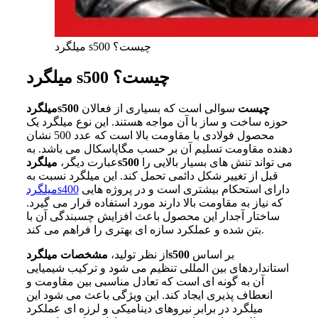
میلگرد s500 چیست؟
میلگرد s500 چیست؟
میلگردs500 چیست
سوالی است که بسیاری از فعالان
حوزه ساخت و ساز با آن مواجه هستند. این نوع میلگرد یک
محصول فولادی با مقاومت بالا است که عدد 500 نشان
دهنده مقاومت تسلیم آن بر حسب مگاپاسکال می باشد. به
می تواند تنش های بسیار بالایی را
میلگردs500
عبارت دیگر،
قبل از تغییر شکل دائمی تحمل کند. این میلگرد نسبت به
دارای استحکام بیشتری است و در پروژه هایی
میلگردs400
که نیاز به مقاومت بالا دارند مورد استفاده قرار می گیرد.
ساختار آجدار این محصول باعث افزایش چسبندگی آن با
بتن شده و عملکرد سازه ای بهتری را فراهم می کند.
بر اساس
مشخصات میلگردs500
از نظر تولید،
استانداردهای بین المللی تنظیم می شود و ترکیب شیمیایی
آن به گونه ای است که تعادل مناسبی بین مقاومت و
انعطاف پذیری ایجاد کند. این ویژگی باعث می شود این
میلگرد در برابر نیروهای دینامیکی و لرزه ای عملکرد