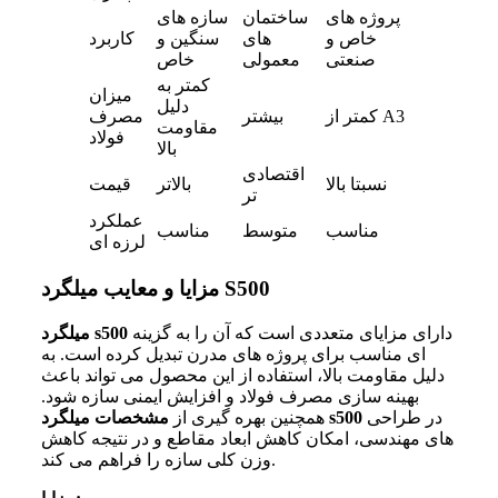
پروژه های
ساختمان
سازه های
خاص و
های
سنگین و
کاربرد
صنعتی
معمولی
خاص
کمتر به
میزان
دلیل
کمتر از A3
بیشتر
مصرف
مقاومت
فولاد
بالا
اقتصادی
نسبتا بالا
بالاتر
قیمت
تر
عملکرد
مناسب
متوسط
مناسب
لرزه ای
مزایا و معایب میلگرد S500
دارای مزایای متعددی است که آن را به گزینه
s500
میلگرد
ای مناسب برای پروژه های مدرن تبدیل کرده است. به
دلیل مقاومت بالا، استفاده از این محصول می تواند باعث
بهینه سازی مصرف فولاد و افزایش ایمنی سازه شود.
در طراحی
s500
همچنین بهره گیری از
مشخصات میلگرد
های مهندسی، امکان کاهش ابعاد مقاطع و در نتیجه کاهش
وزن کلی سازه را فراهم می کند.