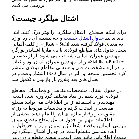
بررسی می کنیم.
اشتال میلگرد چیست؟
برای اینکه اصطلاح «اشتال میلگرد» را بهتر درک کنید، ابتدا
باید بدانید
جدول اشتال چیست
و چه پیشینه ای دارد. واژه
«اشتال» از کلمه آلمانی Stahl به معنای فولاد گرفته شده
است. جدول های مقاطع فولادی با نام مارتا اشنایدر بورگر،
مهندس عمران آلمانی، شناخته می شوند. او از نخستین
زنان مهندس عمران آلمان بود و کتاب «Stahlbau-Profile»
را درباره مشخصات فنی و هندسی مقاطع فولادی منتشر
کرد. نخستین نسخه این اثر در سال 1932 انتشار یافت و در
سال های بعد چندین بار بازبینی و تکمیل شد.
در جدول اشتال، مشخصات هندسی و محاسباتی مقاطع
فولادی نورد شده در ابعاد مختلف گردآوری شده است.
مهندسان با استفاده از این اطلاعات می توانند مقطع
مناسب را انتخاب کرده و محاسبات مربوط به وزن،
مقاومت و رفتار سازه ای آن را انجام دهند. بخشی از
اطلاعات مهم این جدول شامل سطح مقطع، ممان
اینرسی، اساس مقطع، شعاع ژیراسیون، وزن واحد طول و
ابعاد هندسی مقطع است. در جدول اشتال میلگرد نیز
معمولا اطلاعاتی مانند قطر اسمی، سطح مقطع و وزن هر