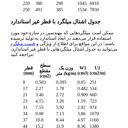
220
380
298
1045
6910
250
491
385
1534
7850
جدول اشتال میلگرد با قطر غیر استاندارد
ممکن است میلگردهایی که مهندسین در سازه خود مورد
استفاده قرار می‌دهند در ابعاد استاندارد به تولید نرسیده
باشند؛ در این مواقع برای اطلاع از ویژگی‌ و
قیمت میلگرد
می‌توانید به جدول اشتال میلگردهایی با قطر غیر استاندارد،
مراجعه کنید:
سطح
U2
W1
وزن یک
قطر
مقطع
(mm)
(cm3)
(cm2/m)
متر (kg/m)
(cm2)
8
0.503
0.395
0.05
251
17
2.27
1.78
0.482
534
21
3.46
2.72
0.909
660
23
4.15
3.26
1.19
723
31
7.55
5.92
2.92
974
34
9.08
7.13
3.86
1070
37
10.8
8.44
4.97
1160
44
15.2
11.9
8.36
1380