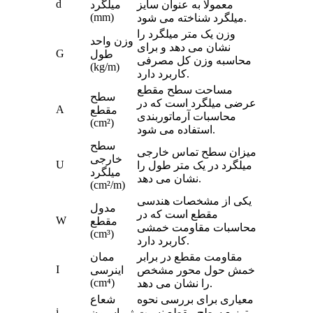
d
معمولا به عنوان سایز
میلگرد
(mm)
میلگرد شناخته می شود.
وزن یک متر میلگرد را
وزن واحد
نشان می دهد و برای
G
طول
محاسبه وزن کل مصرفی
(kg/m)
کاربرد دارد.
مساحت سطح مقطع
سطح
عرضی میلگرد است که در
A
مقطع
محاسبات آرماتوربندی
(cm²)
استفاده می شود.
سطح
میزان سطح تماس خارجی
خارجی
U
میلگرد در یک متر طول را
میلگرد
نشان می دهد.
(cm²/m)
یکی از مشخصات هندسی
مدول
مقطع است که در
W
مقطع
محاسبات مقاومت خمشی
(cm³)
کاربرد دارد.
مقاومت مقطع در برابر
ممان
I
خمش حول محور مشخص
اینرسی
(cm⁴)
را نشان می دهد.
معیاری برای بررسی نحوه
شعاع
i
توزیع سطح مقطع نسبت
ژیراسیون