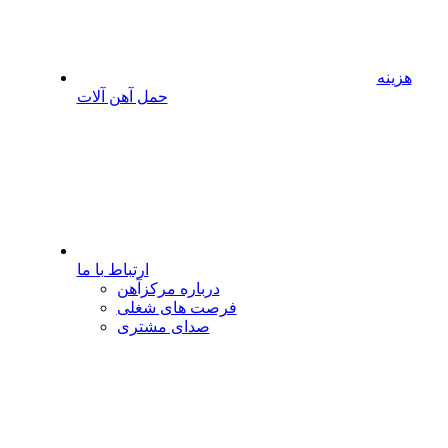
هزینه
حمل آهن آلات
ارتباط با ما
درباره مرکزآهن
فرصت های شغلی
صدای مشتری