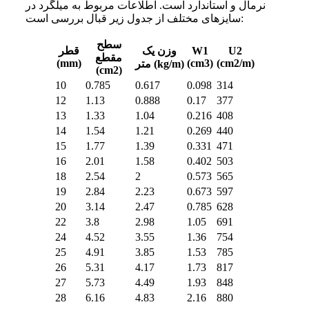
نرمال و استاندارد است. اطلاعات مربوط به میلگرد در
سایز‌های مختلف از جدول زیر قبال بررسی است:
سطح
U2
W1
وزن یک
قطر
مقطع
(mm)
(cm3)
(cm2/m)
متر (kg/m)
(cm2)
10
0.785
0.617
0.098
314
12
1.13
0.888
0.17
377
13
1.33
1.04
0.216
408
14
1.54
1.21
0.269
440
15
1.77
1.39
0.331
471
16
2.01
1.58
0.402
503
18
2.54
2
0.573
565
19
2.84
2.23
0.673
597
20
3.14
2.47
0.785
628
22
3.8
2.98
1.05
691
24
4.52
3.55
1.36
754
25
4.91
3.85
1.53
785
26
5.31
4.17
1.73
817
27
5.73
4.49
1.93
848
28
6.16
4.83
2.16
880