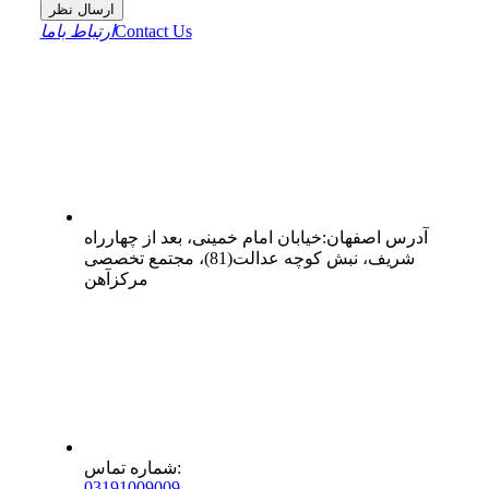
ارسال نظر
Contact Us
ارتباط باما
آدرس
اصفهان
:
خیابان امام خمینی، بعد از چهارراه
شریف، نبش کوچه عدالت(81)، مجتمع تخصصی
مرکزآهن
:
شماره تماس
0
31
91009009