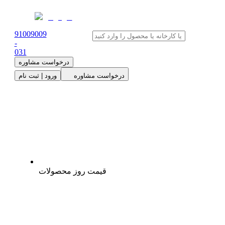
91009009
-
0
31
درخواست مشاوره
درخواست مشاوره
ورود | ثبت نام
قیمت روز محصولات